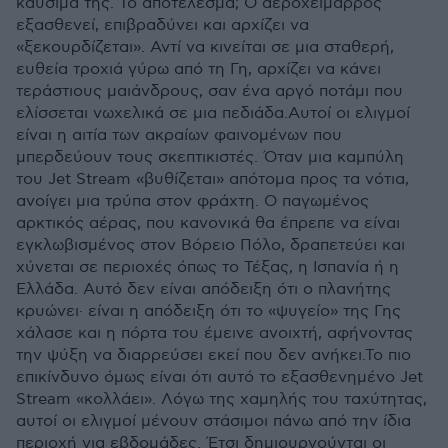
καύσιμά της. Το αποτέλεσμα; Ο αεροχείμαρρος
εξασθενεί, επιβραδύνει και αρχίζει να
«ξεκουρδίζεται». Αντί να κινείται σε μια σταθερή,
ευθεία τροχιά γύρω από τη Γη, αρχίζει να κάνει
τεράστιους μαιάνδρους, σαν ένα αργό ποτάμι που
ελίσσεται νωχελικά σε μια πεδιάδα.Αυτοί οι ελιγμοί
είναι η αιτία των ακραίων φαινομένων που
μπερδεύουν τους σκεπτικιστές. Όταν μια καμπύλη
του Jet Stream «βυθίζεται» απότομα προς τα νότια,
ανοίγει μια τρύπα στον φράχτη. Ο παγωμένος
αρκτικός αέρας, που κανονικά θα έπρεπε να είναι
εγκλωβισμένος στον Βόρειο Πόλο, δραπετεύει και
χύνεται σε περιοχές όπως το Τέξας, η Ισπανία ή η
Ελλάδα. Αυτό δεν είναι απόδειξη ότι ο πλανήτης
κρυώνει· είναι η απόδειξη ότι το «ψυγείο» της Γης
χάλασε και η πόρτα του έμεινε ανοιχτή, αφήνοντας
την ψύξη να διαρρεύσει εκεί που δεν ανήκει.Το πιο
επικίνδυνο όμως είναι ότι αυτό το εξασθενημένο Jet
Stream «κολλάει». Λόγω της χαμηλής του ταχύτητας,
αυτοί οι ελιγμοί μένουν στάσιμοι πάνω από την ίδια
περιοχή για εβδομάδες. Έτσι δημιουργούνται οι