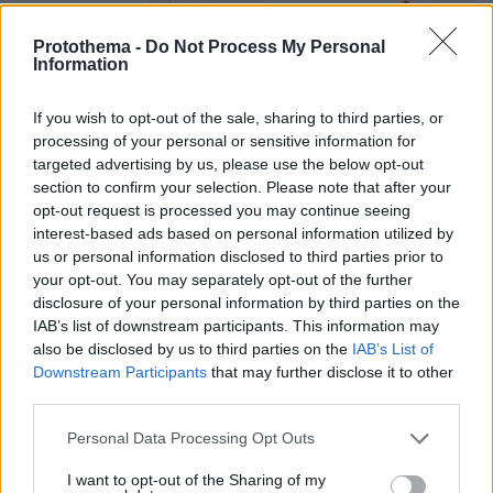
Protothema -
Do Not Process My Personal
Information
If you wish to opt-out of the sale, sharing to third parties, or
processing of your personal or sensitive information for
Η καμένη έκταση από πυρκαγιές έφθασε σε
targeted advertising by us, please use the below opt-out
section to confirm your selection. Please note that after your
επίπεδο ρεκόρ (οι πυρκαγιές έκαψαν περίπου
opt-out request is processed you may continue seeing
1,035 εκατομμύρια εκτάρια), όπως και οι
interest-based ads based on personal information utilized by
εκπομπές αερίων από πυρκαγιές. Ιδιαίτερα
us or personal information disclosed to third parties prior to
έντονη περίοδο πυρκαγιών βίωσε η
your opt-out. You may separately opt-out of the further
disclosure of your personal information by third parties on the
νοτιοανατολική Ευρώπη και η έκθεση αναφέρει
IAB’s list of downstream participants. This information may
το παράδειγμα της Ελλάδας που είδε ένα από
also be disclosed by us to third parties on the
IAB’s List of
τα πιο σοβαρά ξεσπάσματα πυρκαγιών τα
Downstream Participants
that may further disclose it to other
τελευταία χρόνια, με τουλάχιστον 50 πυρκαγιές
third parties.
να έχουν αναφερθεί σε μόλις 24 ώρες.
Please note that this website/app uses one or more Google
Personal Data Processing Opt Outs
services and may gather and store information including but
Οι καταιγίδες και οι πλημμύρες επηρέασαν
not limited to your visit or usage behaviour. You may click to
I want to opt-out of the Sharing of my