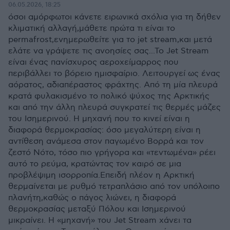
06.05.2026, 18:25
όσοι αμόρφωτοι κάνετε ειρωνικά σχόλια για τη δήθεν
κλιματική αλλαγή,μάθετε πρώτα τι είναι το
permafrost,ενημερωθείτε για το jet stream,και μετά
ελάτε να γράψετε τις ανοησίες σας...Το Jet Stream
είναι ένας πανίσχυρος αεροχείμαρρος που
περιβάλλει το βόρειο ημισφαίριο. Λειτουργεί ως ένας
αόρατος, αδιαπέραστος φράχτης. Από τη μία πλευρά
κρατά φυλακισμένο το πολικό ψύχος της Αρκτικής
και από την άλλη πλευρά συγκρατεί τις θερμές μάζες
του Ισημερινού. Η μηχανή που το κινεί είναι η
διαφορά θερμοκρασίας: όσο μεγαλύτερη είναι η
αντίθεση ανάμεσα στον παγωμένο Βορρά και τον
ζεστό Νότο, τόσο πιο γρήγορα και «τεντωμένα» ρέει
αυτό το ρεύμα, κρατώντας τον καιρό σε μια
προβλέψιμη ισορροπία.Επειδή πλέον η Αρκτική
θερμαίνεται με ρυθμό τετραπλάσιο από τον υπόλοιπο
πλανήτη,καθώς ο πάγος λιώνει, η διαφορά
θερμοκρασίας μεταξύ Πόλου και Ισημερινού
μικραίνει. Η «μηχανή» του Jet Stream χάνει τα