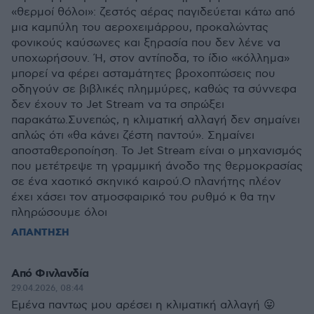
«θερμοί θόλοι»: ζεστός αέρας παγιδεύεται κάτω από
μια καμπύλη του αεροχειμάρρου, προκαλώντας
φονικούς καύσωνες και ξηρασία που δεν λένε να
υποχωρήσουν. Ή, στον αντίποδα, το ίδιο «κόλλημα»
μπορεί να φέρει ασταμάτητες βροχοπτώσεις που
οδηγούν σε βιβλικές πλημμύρες, καθώς τα σύννεφα
δεν έχουν το Jet Stream να τα σπρώξει
παρακάτω.Συνεπώς, η κλιματική αλλαγή δεν σημαίνει
απλώς ότι «θα κάνει ζέστη παντού». Σημαίνει
αποσταθεροποίηση. Το Jet Stream είναι ο μηχανισμός
που μετέτρεψε τη γραμμική άνοδο της θερμοκρασίας
σε ένα χαοτικό σκηνικό καιρού.Ο πλανήτης πλέον
έχει χάσει τον ατμοσφαιρικό του ρυθμό κ θα την
πληρώσουμε όλοι
ΑΠΑΝΤΗΣΗ
Από Φινλανδία
29.04.2026, 08:44
Εμένα παντως μου αρέσει η κλιματική αλλαγή 😛