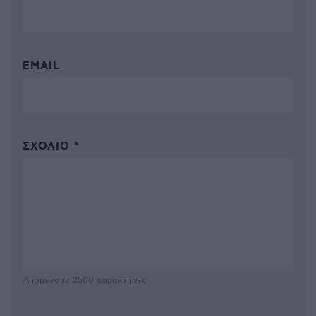
EMAIL
ΣΧΌΛΙΟ *
Απομένουν
2500
χαρακτήρες