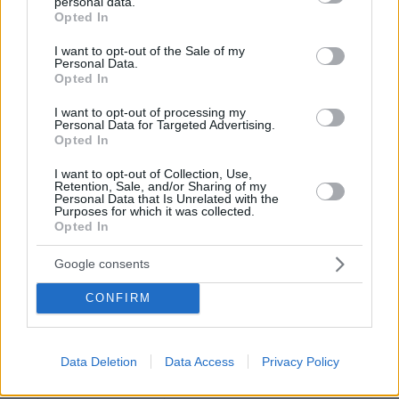
personal data.
grant or deny consent to Google and its third-party tags to
χιλιάδες πολίτες σε όλη την Ευρώπη, αν και οι
Opted In
use your data for below specified purposes in below Google
ακραίες βροχοπτώσεις και οι πλημμύρες ήταν
consent section.
I want to opt-out of the Sale of my
λιγότερο εκτεταμένες από ό,τι τα τελευταία
Personal Data.
Opted In
χρόνια.
I want to opt-out of processing my
Personal Data for Targeted Advertising.
Οι ροές των ποταμών ήταν κάτω του μέσου
Opted In
όρου για έντεκα μήνες του έτους σε όλη την
Ευρώπη, με το 70% των ποταμών να
I want to opt-out of Collection, Use,
Retention, Sale, and/or Sharing of my
παρουσιάζει ετήσιες ροές κάτω του μέσου
Personal Data that Is Unrelated with the
Purposes for which it was collected.
όρου. Όπως και το 2024, η Νοτιοανατολική
Opted In
Ευρώπη κατέγραψε επίπεδα του νερού των
Google consents
λιμνών κάτω του μέσου όρου. Η λίμνη Πρέσπα
συνέχισε την μακροχρόνια φθίνουσα τάση της
CONFIRM
που ξεκίνησε τη δεκαετία του 1960.
Τέλος, οι ανανεώσιμες πηγές ενέργειας
Data Deletion
Data Access
Privacy Policy
παρείχαν σχεδόν το ήμισυ της ηλεκτρικής