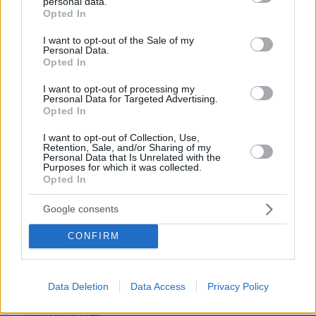
02.06.2026, 21:22
personal data.
grant or deny consent to Google and its third-party tags to
Opted In
😂😂😂😂 Είσαι ωραίος!
use your data for below specified purposes in below Google
consent section.
ΑΠΑΝΤΗΣΗ
I want to opt-out of the Sale of my
Personal Data.
Opted In
ήταν τα απόνερα
I want to opt-out of processing my
30.05.2026, 13:13
Personal Data for Targeted Advertising.
από την ίδρυση του κόμματος του Τσίπρα
Opted In
ΑΠΑΝΤΗΣΗ
I want to opt-out of Collection, Use,
Retention, Sale, and/or Sharing of my
Personal Data that Is Unrelated with the
Purposes for which it was collected.
KOS
Opted In
30.05.2026, 11:15
Κανείς δεν είπε ότι φαντασία έχουν μόνο οι
Google consents
μυθιστοριογράφοι και οι σεναριογράφοι... Σήμερα
έχουν και οι επιστήμονες... Και μάλιστα πάνε να
CONFIRM
ξεπεράσουν τους άλλους δύο...
ΑΠΑΝΤΗΣΗ
Data Deletion
Data Access
Privacy Policy
αν δεν ειχαν καποιοι φαντασια
30.05.2026, 13:44