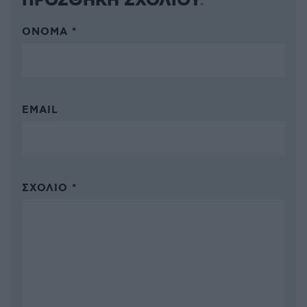
ΠΡΟΣΘΗΚΗ ΣΧΟΛΙΟΥ
ΌΝΟΜΑ *
EMAIL
ΣΧΌΛΙΟ *