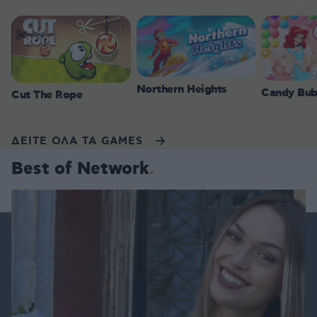
Northern Heights
Candy Bub
Cut The Rope
ΔΕΙΤΕ ΟΛΑ ΤΑ GAMES
Best of Network