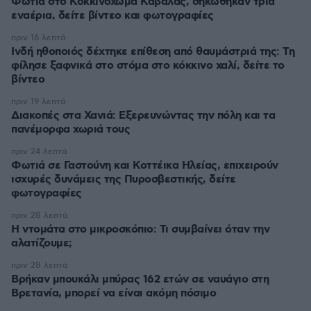
Φωτιά στο Κοκκινόχωμα Καβάλας, σηκώθηκαν τρία
εναέρια, δείτε βίντεο και φωτογραφίες
πριν 16 λεπτά
Ινδή ηθοποιός δέχτηκε επίθεση από θαυμάστριά της: Τη
φίλησε ξαφνικά στο στόμα στο κόκκινο χαλί, δείτε το
βίντεο
πριν 19 λεπτά
Διακοπές στα Χανιά: Εξερευνώντας την πόλη και τα
πανέμορφα χωριά τους
πριν 24 λεπτά
Φωτιά σε Γαστούνη και Κοττέικα Ηλείας, επιχειρούν
ισχυρές δυνάμεις της Πυροσβεστικής, δείτε
φωτογραφίες
πριν 28 λεπτά
Η ντομάτα στο μικροσκόπιο: Τι συμβαίνει όταν την
αλατίζουμε;
πριν 28 λεπτά
Βρήκαν μπουκάλι μπύρας 162 ετών σε ναυάγιο στη
Βρετανία, μπορεί να είναι ακόμη πόσιμο