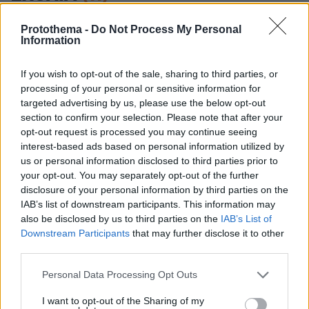
ΠΡΟΣΘΗΚΗ ΣΧΟΛΙΟΥ
Protothema -
Do Not Process My Personal
Information
If you wish to opt-out of the sale, sharing to third parties, or
Ενα
processing of your personal or sensitive information for
30.05.2026, 13:18
targeted advertising by us, please use the below opt-out
Διαστημόπλοιο από εξωγήινους άφησαν τα αλάρμ
section to confirm your selection. Please note that after your
ανοιχτα
opt-out request is processed you may continue seeing
ΑΠΑΝΤΗΣΗ
interest-based ads based on personal information utilized by
us or personal information disclosed to third parties prior to
your opt-out. You may separately opt-out of the further
Ton Ton Macoute
disclosure of your personal information by third parties on the
30.05.2026, 13:15
IAB’s list of downstream participants. This information may
Απλά ήταν οι Black Sabbath που περπλανιωντουσαν
also be disclosed by us to third parties on the
IAB’s List of
στο διάστημα στα μαγικά 70ς με το planet caravan,
Downstream Participants
that may further disclose it to other
και επέστρεψε ο ήχος.
third parties.
ΑΠΑΝΤΗΣΗ
Please note that this website/app uses one or more Google
Personal Data Processing Opt Outs
services and may gather and store information including but
Γάτος
not limited to your visit or usage behaviour. You may click to
I want to opt-out of the Sharing of my