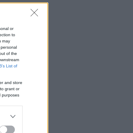
sonal or
ection to
ou may
 personal
out of the
 downstream
B’s List of
er and store
to grant or
ed purposes