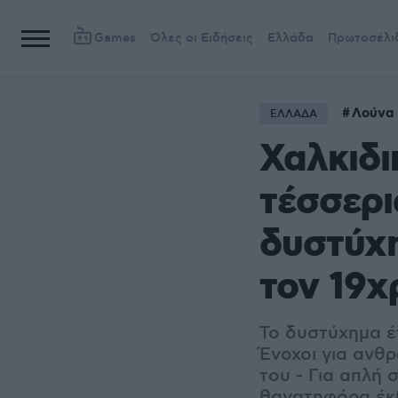
Games
Όλες οι Ειδήσεις
Ελλάδα
Πρωτοσέλι
Λούνα
ΕΛΛΑΔΑ
Χαλκιδι
τέσσερι
δυστύχη
τον 19χ
Το δυστύχημα έγ
Ένοχοι για ανθ
του - Για απλή 
θανατηφόρα έκθ