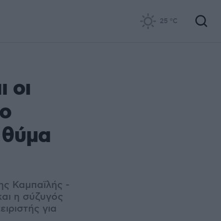
25
°C
 οι
το
 θύμα
νης Καμπαϊλής -
και η σύζυγός
ειριστής για