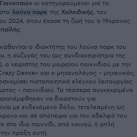
Γιαννιτσών
οι κατηγορούμενοι για το
στο
λούνα παρκ
της
Χαλκιδικής
, τον
ου 2024, όπου έχασε τη ζωή του ο 19χρονος
παϊλής.
κάθονται ο ιδιοκτήτης του λούνα παρκ του
ου
, η σύζυγός του (ως συνδιαχειρίστρια της
), ο χειριστής του μοιραίου παιχνιδιού με την
razy Dance» και ο μηχανολόγος – μηχανικός,
οσκομίσει πιστοποιητικά ελέγχου λειτουργίας
ατος – παιχνιδιού. Τα τέσσερα συγκεκριμένα
ραπέμφθηκαν να δικαστούν για
νία με ενδεχόμενο δόλο, τετελεσμένη ως
χρονο και σε απόπειρα για τον αδελφό του
ε στο ίδιο παιχνίδι, από κοινού, ή απλή
την πράξη αυτή.