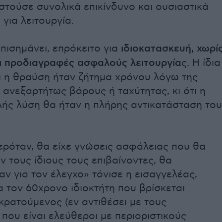
στούσε συνολικά επικίνδυνο και ουσιαστικά
για λειτουργία.
πισημάνει, επρόκειτο για
ιδιοκατασκευή,
χωρί
ι προδιαγραφές ασφαλούς λειτουργία
ς. Η ίδια
ι η θραύση ήταν ζήτημα χρόνου λόγω της
ανεξαρτήτως βάρους ή ταχύτητας, κι ότι η
ής λύση θα ήταν η πλήρης αντικατάσταση του
.
ερόταν, θα είχε γνώσεις ασφάλειας που θα
 τους ίδιους τους επιβαίνοντες, θα
ν για τον έλεγχο» τόνισε η εισαγγελέας,
α τον 60χρονο ιδιοκτήτη που βρίσκεται
ρατούμενος (εν αντιθέσει με τους
που είναι ελεύθεροι με περιοριστικούς