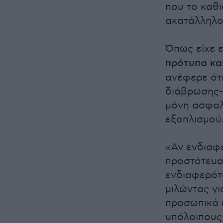
που το καθι
ακατάλληλο 
Όπως είχε ε
πρότυπα κα
ανέφερε ότ
διάβρωσης- 
μόνη ασφαλ
εξοπλισμού
«Αν ενδιαφ
προστάτευαν
ενδιαφερότα
μιλώντας γι
προσωπικά κ
υπόλοιπους 