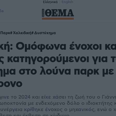
Ελληνικά
English
δα
 Παρκ
Χαλκιδική
Δυστύχημα
κή: Ομόφωνα ένοχοι και
ς κατηγορούμενοι για 
μα στο λούνα παρκ με
ρονο
ινε το 2024 και είχε χάσει τη ζωή του ο Γιάν
ρωποκτονία με ενδεχόμενο δόλο ο ιδιοκτήτης 
συνέργεια κρίθηκε ένοχος ο μηχανικός, ενώ ο χ
εση και έκθεση σε κίνδυνο