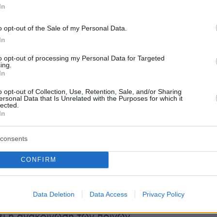
In
o opt-out of the Sale of my Personal Data.
In
ιο σήμερα, υιοθετώντας ουσιαστικά την
to opt-out of processing my Personal Data for Targeted
ing.
ή πρόταση, έκρινε ομόφωνα ενόχους τον
In
ια ανθρωποκτονία με ενδεχόμενο δόλο,
o opt-out of Collection, Use, Retention, Sale, and/or Sharing
 και σε απόπειρα, τη σύζυγό του και τον
ersonal Data that Is Unrelated with the Purposes for which it
lected.
ια απλή συνέργεια σε ανθρωποκτονία με
In
δόλο, τετελεσμένη και σε απόπειρα και τον
ου μοιραίου μηχανήματος για θανατηφόρα
consents
έκθεση σε κίνδυνο.
CONFIRM
ι σε εξέλιξη και σε λίγη ώρα αναμένεται η
Data Deletion
Data Access
Privacy Policy
υ δικαστηρίου επι των ελαφρυντικών και θα
ι η ανακοίνωση των ποινών.