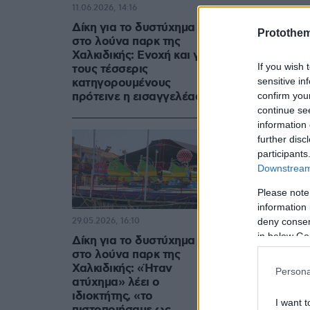
11.06.2026, 14:16
Δίκη για το δυστύχημα
Protothe
στο λούνα παρκ της
Χαλκιδικής: Ενοχή και για
If you wish 
τους τέσσερις
sensitive in
κατηγορουμένους
πρότεινε η εισαγγελέας
confirm you
continue se
information 
further disc
participants
Downstream 
Please note
information 
deny consent
29.05.2026, 16:10
in below Go
Δίκη για το δυστύχημα
στο λούνα παρκ της
Χαλκιδικής: «Ήταν
Persona
ατύχημα» λέει ο
ιδιοκτήτης, «το
I want t