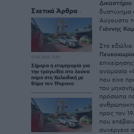
Δικαστήριο 
Σχετικά Άρθρα
δυστύχημα 
Αύγουστο τ
Γιάννης Καμ
Στο εδώλιο 
Πευκοχωρί
13.06.2026, 11:45
επιχείρησης
Σήμερα η ετυμηγορία για
ονομασία «C
την τραγωδία στο λούνα
παρκ στη Χαλκιδική με
που είχε πρ
θύμα τον 19χρονο
του μηχανήμ
πρόσωπα πα
ανθρωποκτο
προς τον 19
που επέβαιν
συνέργεια σ