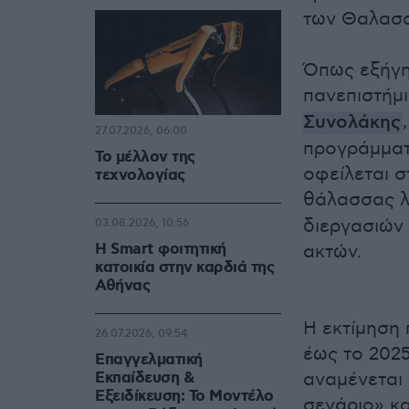
των Θαλασσ
Όπως εξήγη
πανεπιστήμι
Συνολάκης
27.07.2026, 06:00
προγράμματ
Το μέλλον της
οφείλεται 
τεχνολογίας
θάλασσας 
διεργασιών
03.08.2026, 10:56
Η Smart φοιτητική
ακτών.
κατοικία στην καρδιά της
Αθήνας
Η εκτίμηση 
26.07.2026, 09:54
έως το 202
Επαγγελματική
Εκπαίδευση &
αναμένεται 
Εξειδίκευση: Το Mοντέλο
σενάριο» κα