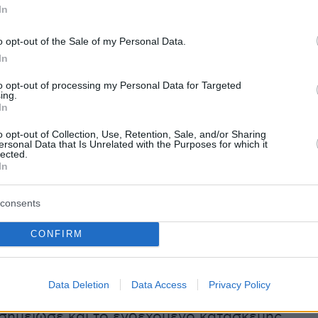
In
αμμή μπροστά από την αρχαία πόλη της Δήλου
σει προς την ενδοχώρα
o opt-out of the Sale of my Personal Data.
ος που βρίσκεται πίσω από το λιμάνι θα
In
to opt-out of processing my Personal Data for Targeted
ing.
ς βυθισμένες αρχαίες λιμενικές κατασκευές θα
In
πλήρως
o opt-out of Collection, Use, Retention, Sale, and/or Sharing
προσβάσιμα από τους επισκέπτες θα
ersonal Data that Is Unrelated with the Purposes for which it
lected.
ν εποχιακά ή και μόνιμα
In
ιμετώπιση του προβλήματος που διαπιστώθηκε,
consents
ενος της Εφορίας Αρχαιοτήτων Κυκλάδων,
CONFIRM
θανασούλης, πρότεινε, σύμφωνα με την
 την εκπόνηση μελετών ακτομηχανικής, τη
 τεχνιτών υφάλων και την ανάπτυξη των
Data Deletion
Data Access
Privacy Policy
 για τη μείωση των κυματισμών κ.α. ενώ ο κ.
σημείωσε και το ενδεχόμενο κατασκευής