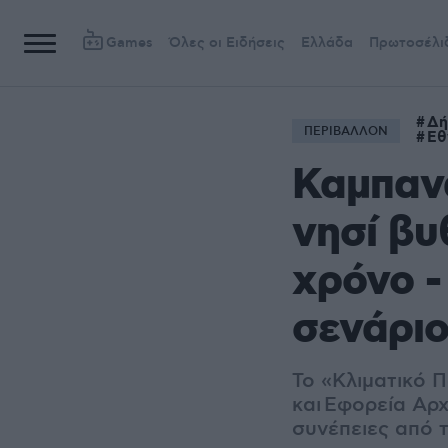
Games
Όλες οι Ειδήσεις
Ελλάδα
Πρωτοσέλι
Δή
ΠΕΡΙΒΑΛΛΟΝ
Εθ
Καμπανά
νησί βυ
χρόνο -
σενάρι
Το «Κλιματικό 
και
Εφορεία Αρχ
συνέπειες από 