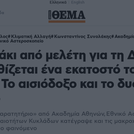
Ελληνικά
English
δα
λος
Κλιματική Αλλαγή
Κωνσταντίνος Συνολάκης
Ακαδημί
νικό Αστεροσκοπείο
κι από μελέτη για τη 
θίζεται ένα εκατοστό τ
 Το αισιόδοξο και το δ
ο
Παρατητήριο» από Ακαδημία Αθηνών, Εθνικό 
αιοτήτων Κυκλάδων κατέγραψε και τις μακρο
το φαινόμενο