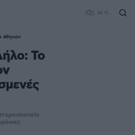
34
°C
α Αθηνών
Δήλο: Το
ον
υσμενές
Αστεροσκοπείο
χρόνιες