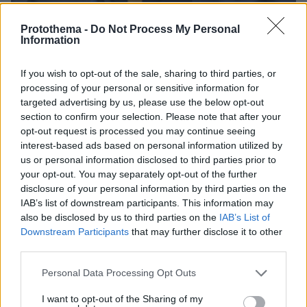
Protothema -
Do Not Process My Personal
Information
If you wish to opt-out of the sale, sharing to third parties, or
10.08.2026, 08:51
processing of your personal or sensitive information for
ΔΕΘ τετραετίας με μέτρα για όλους: Τι θα πει ο
targeted advertising by us, please use the below opt-out
Μητσοτάκης στη Θεσσαλονίκη για μισθούς,
section to confirm your selection. Please note that after your
συντάξεις, επιχειρήσεις, αγρότες και στεγαστικό
opt-out request is processed you may continue seeing
interest-based ads based on personal information utilized by
us or personal information disclosed to third parties prior to
your opt-out. You may separately opt-out of the further
disclosure of your personal information by third parties on the
IAB’s list of downstream participants. This information may
also be disclosed by us to third parties on the
IAB’s List of
Downstream Participants
that may further disclose it to other
third parties.
Please note that this website/app uses one or more Google
Personal Data Processing Opt Outs
services and may gather and store information including but
not limited to your visit or usage behaviour. You may click to
I want to opt-out of the Sharing of my