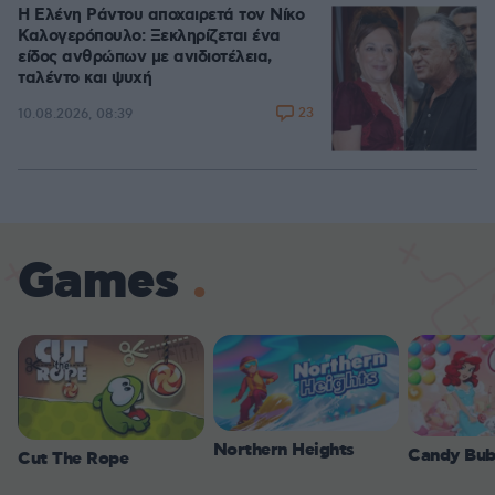
Η Ελένη Ράντου αποχαιρετά τον Νίκο
Καλογερόπουλο: Ξεκληρίζεται ένα
είδος ανθρώπων με ανιδιοτέλεια,
ταλέντο και ψυχή
23
10.08.2026, 08:39
Games
Northern Heights
Candy Bub
Cut The Rope