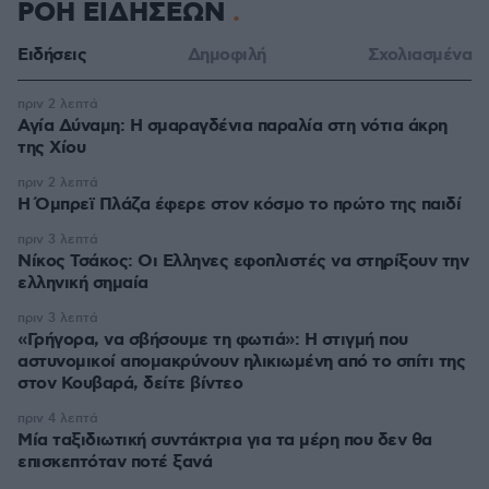
ΡΟΗ ΕΙΔΗΣΕΩΝ
Ειδήσεις
Δημοφιλή
Σχολιασμένα
πριν 2 λεπτά
Αγία Δύναμη: H σμαραγδένια παραλία στη νότια άκρη
της Χίου
πριν 2 λεπτά
Η Όμπρεϊ Πλάζα έφερε στον κόσμο το πρώτο της παιδί
πριν 3 λεπτά
Νίκος Τσάκος: Οι Ελληνες εφοπλιστές να στηρίξουν την
ελληνική σημαία
πριν 3 λεπτά
«Γρήγορα, να σβήσουμε τη φωτιά»: Η στιγμή που
αστυνομικοί απομακρύνουν ηλικιωμένη από το σπίτι της
στον Κουβαρά, δείτε βίντεο
πριν 4 λεπτά
Μία ταξιδιωτική συντάκτρια για τα μέρη που δεν θα
επισκεπτόταν ποτέ ξανά