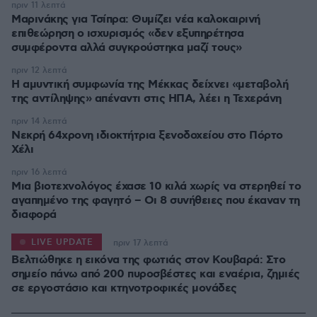
πριν 11 λεπτά
Μαρινάκης για Τσίπρα: Θυμίζει νέα καλοκαιρινή
επιθεώρηση ο ισχυρισμός «δεν εξυπηρέτησα
συμφέροντα αλλά συγκρούστηκα μαζί τους»
πριν 12 λεπτά
Η αμυντική συμφωνία της Μέκκας δείχνει «μεταβολή
της αντίληψης» απέναντι στις ΗΠΑ, λέει η Τεχεράνη
πριν 14 λεπτά
Νεκρή 64χρονη ιδιοκτήτρια ξενοδοχείου στο Πόρτο
Χέλι
πριν 16 λεπτά
Μια βιοτεχνολόγος έχασε 10 κιλά χωρίς να στερηθεί το
αγαπημένο της φαγητό – Οι 8 συνήθειες που έκαναν τη
διαφορά
LIVE UPDATE
πριν 17 λεπτά
Βελτιώθηκε η εικόνα της φωτιάς στον Κουβαρά: Στο
σημείο πάνω από 200 πυροσβέστες και εναέρια, ζημιές
σε εργοστάσιο και κτηνοτροφικές μονάδες