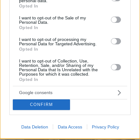
personal data.
grant or deny consent to Google and its third-party tags to
Opted In
use your data for below specified purposes in below Google
consent section.
I want to opt-out of the Sale of my
Personal Data.
Opted In
I want to opt-out of processing my
Personal Data for Targeted Advertising.
Opted In
I want to opt-out of Collection, Use,
Retention, Sale, and/or Sharing of my
Loaded
:
100.00%
Personal Data that Is Unrelated with the
πριν 17 λεπτά
Purposes for which it was collected.
Βελτιώθηκε η εικόνα της φωτιάς στον Κουβαρά:
Opted In
Στο σημείο πάνω από 200 πυροσβέστες και
εναέρια, ζημιές σε εργοστάσιο και κτηνοτροφικές
Google consents
μονάδες
CONFIRM
Data Deletion
Data Access
Privacy Policy