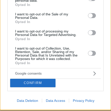
personal data.
πριν 12 λεπτά
grant or deny consent to Google and its third-party tags to
Opted In
Μακαρονάδα με μελιτζάνα, ντομάτα και ανθότυρο
use your data for below specified purposes in below Google
consent section.
I want to opt-out of the Sale of my
πριν μία ώρα
Personal Data.
Ρωσικά πλήγματα σε Κίεβο και Μπροβαρί: Τρεις νεκροί,
Opted In
ανάμεσά τους ένα παιδί
I want to opt-out of processing my
08.08.2026, 03:37
Personal Data for Targeted Advertising.
Ήττα της Σάκκαρη με 2-0 από την Γκοφ και αποκλεισμός
Opted In
στο Τορόντο
I want to opt-out of Collection, Use,
08.08.2026, 03:31
Retention, Sale, and/or Sharing of my
Ο Κούτσιας πέτυχε το πρώτο γκολ της φετινής Primeira
Personal Data that Is Unrelated with the
Purposes for which it was collected.
Liga, δείτε το γκολ
Opted In
08.08.2026, 03:00
Ο Τραμπ προσφεύγει στο Ανώτατο Δικαστήριο: «Εθνική
Google consents
ντροπή» το μπλόκο στην αίθουσα χορού του Λευκού
Οίκου
CONFIRM
08.08.2026, 02:28
Ορκίστηκε πρόεδρος της Κολομβίας ο Αμπελάρδο ντε
λα Εσπριέγια, δείτε βίντεο
Data Deletion
Data Access
Privacy Policy
08.08.2026, 01:56