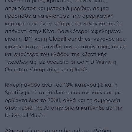
εννέα εταιρείες κβαντικής τεχνολογίας,
αποκτώντας και μετοχικά μερίδια, σε μια
προσπάθεια να ενισχύσει την αμερικανική
κυριαρχία σε έναν κρίσιμο τεχνολογικό τομέα
απέναντι στην Κίνα. Βασικότεροι ωφελημένοι
είναι η IBM και η GlobalFoundries, γεγονός που
φάνηκε στην εκτίναξη των μετοχών τους, όπως
και ευρύτερα του κλάδου της κβαντικής
τεχνολογίας, με ονόματα όπως η D-Wave, η
Quantum Computing και η IonQ.
Ισχυρή άνοδο άνω του 13% κατέγραψε και η
Spotify μετά το guidance που ανακοίνωσε με
ορίζοντα έως το 2030, αλλά και τη συμφωνία
στον πεδίο της ΑΙ στην οποία κατέληξε με την
Universal Music.
Αξιοσημείωτο και το rebound του κλάδου