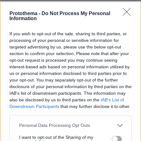
Απομένουν
2500
χαρακτήρες
Protothema -
Do Not Process My Personal
Information
If you wish to opt-out of the sale, sharing to third parties, or
processing of your personal or sensitive information for
targeted advertising by us, please use the below opt-out
section to confirm your selection. Please note that after your
opt-out request is processed you may continue seeing
* Υποχρεωτικά πεδία
interest-based ads based on personal information utilized by
us or personal information disclosed to third parties prior to
your opt-out. You may separately opt-out of the further
disclosure of your personal information by third parties on the
ΡΟΗ ΕΙΔΗΣΕΩΝ
IAB’s list of downstream participants. This information may
also be disclosed by us to third parties on the
IAB’s List of
Ειδήσεις
Δημοφιλή
Σχολιασμένα
Downstream Participants
that may further disclose it to other
third parties.
πριν 9 λεπτά
Please note that this website/app uses one or more Google
Personal Data Processing Opt Outs
Τρόμος για τουρίστες στη Μποτσουάνα: Ιπποπόταμος
services and may gather and store information including but
καταδιώκει το σκάφος τους, δείτε βίντεο
not limited to your visit or usage behaviour. You may click to
I want to opt-out of the Sharing of my