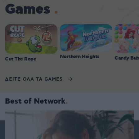
Games
Northern Heights
Candy Bub
Cut The Rope
ΔΕΙΤΕ ΟΛΑ ΤΑ GAMES
Best of Network