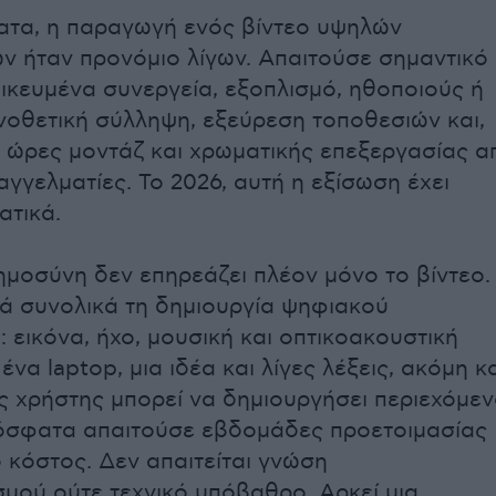
τα, η παραγωγή ενός βίντεο υψηλών
 ήταν προνόμιο λίγων. Απαιτούσε σημαντικό
δικευμένα συνεργεία, εξοπλισμό, ηθοποιούς ή
νοθετική σύλληψη, εξεύρεση τοποθεσιών και,
, ώρες μοντάζ και χρωματικής επεξεργασίας α
γγελματίες. Το 2026, αυτή η εξίσωση έχει
ατικά.
ημοσύνη δεν επηρεάζει πλέον μόνο το βίντεο.
 συνολικά τη δημιουργία ψηφιακού
 εικόνα, ήχο, μουσική και οπτικοακουστική
να laptop, μια ιδέα και λίγες λέξεις, ακόμη κ
ς χρήστης μπορεί να δημιουργήσει περιεχόμε
όσφατα απαιτούσε εβδομάδες προετοιμασίας
ό κόστος. Δεν απαιτείται γνώση
μού ούτε τεχνικό υπόβαθρο. Αρκεί μια