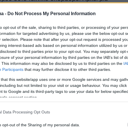
να prompt, δηλαδή η οδηγία, η ερώτηση ή το
ma -
Do Not Process My Personal Information
δίνουμε σε ένα σύστημα υπολογιστή, και κυρί
εχνητής Νοημοσύνης, για να του ζητήσουμε ν
to opt-out of the sale, sharing to third parties, or processing of your per
γκεκριμένο.
formation for targeted advertising by us, please use the below opt-out s
r selection. Please note that after your opt-out request is processed y
eing interest-based ads based on personal information utilized by us or
disclosed to third parties prior to your opt-out. You may separately opt-
ς σήμερα δεν κρατά κάμερα — κρατά ένα
losure of your personal information by third parties on the IAB’s list of
λεία όπως τα Seedance, Kling, Luma Dream
. This information may also be disclosed by us to third parties on the
IA
Participants
that may further disclose it to other third parties.
Veo έχουν φέρει μια ποιοτική ρήξη στον τρόπο
ριεχομένου. Δεν πρόκειται απλώς για
 that this website/app uses one or more Google services and may gath
including but not limited to your visit or usage behaviour. You may click 
 Πρόκειται για μοντέλα που κατανοούν φωτισμ
 to Google and its third-party tags to use your data for below specifi
ας, ατμόσφαιρα και αφηγηματική συνέχεια με
ogle consent section.
χρι πρόσφατα φαινόταν αδύνατος. Το Kling
στη ρεαλιστική απόδοση ανθρώπινης κίνησης κα
l Data Processing Opt Outs
 ένα από τα μεγαλύτερα προβλήματα της AI
o opt-out of the Sharing of my personal data.
τα. Το Luma εντυπωσιάζει στη δημιουργία