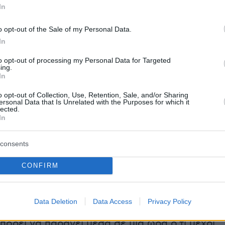
In
θος και ατμόσφαιρα, ενώ το Seedance
νέπεια και έλεγχο στη χρονική εξέλιξη μιας
o opt-out of the Sale of my Personal Data.
α δεν κάνει τα πάντα τέλεια. Μαζί, όμως,
In
α εύρος δημιουργικών αναγκών που μέχρι
to opt-out of processing my Personal Data for Targeted
ιτούσε ολόκληρο production pipeline.
ing.
In
o opt-out of Collection, Use, Retention, Sale, and/or Sharing
ό ψηλά πάνω από μια βροχερή πόλη τη νύχτα
ersonal Data that Is Unrelated with the Purposes for which it
lected.
αιότερα θα απαιτούσε εβδομάδες
In
ς, εξοπλισμό και συνεργείο — σήμερα μπορεί 
 μέσα σε λίγα λεπτά. Το αποτέλεσμα;
consents
με αισθητική συγκρίσιμη με διαφημίσεις
ρειών ή σκηνές κινηματογραφικών παραγωγών
CONFIRM
ι ήδη ορατή σε τρία βασικά πεδία. Στα social
ύτητα παραγωγής κινηματογραφικού
Data Deletion
Data Access
Privacy Policy
 έχει γίνει ανταγωνιστικό πλεονέκτημα. Ένας
πορεί να παράγει μέσα σε μία ώρα ό,τι μέχρι