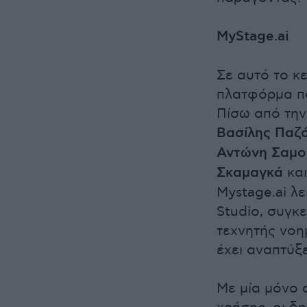
MyStage.ai
Σε αυτό το κε
πλατφόρμα π
Πίσω από την
Βασίλης Παζ
Αντώνη Σαμο
Σκαμαγκά
κα
Mystage.ai λ
Studio, συγκ
τεχνητής νοη
έχει αναπτύξ
Με μία μόνο 