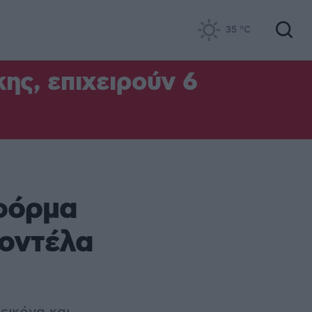
35
°C
ς, επιχειρούν 6
τφόρμα
οντέλα