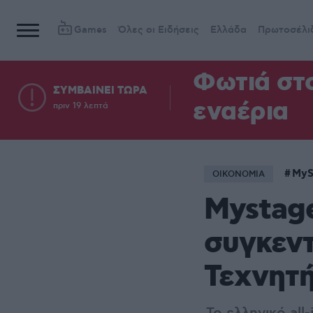
Games
Όλες οι Ειδήσεις
Ελλάδα
Πρωτοσέλι
Φωτιά στ
ΣΥΜΒΑΙΝΕΙ ΤΩΡΑ
εναέρια
πριν 19 λεπτά
MyS
ΟΙΚΟΝΟΜΙΑ
Mystage
συγκεν
Τεχνητ