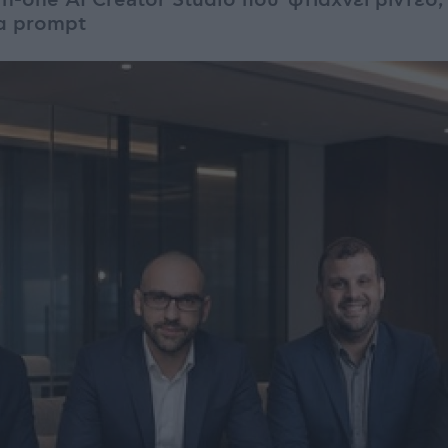
-in-one AI Creator Studio που φτιάχνει βίντεο,
α prompt