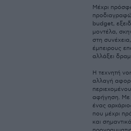
Μέχρι πρόσφα
προδιαγραφών
budget, εξει
μοντέλα, σκη
στη συνέχεια
έμπειρους επα
αλλάξει δραμ
Η τεχνητή νο
αλλαγή αφορά
περιεχομένου:
αφήγηση. Με έ
ένας αρχάριο
που μέχρι πρ
και σημαντικ
προγραμματισ