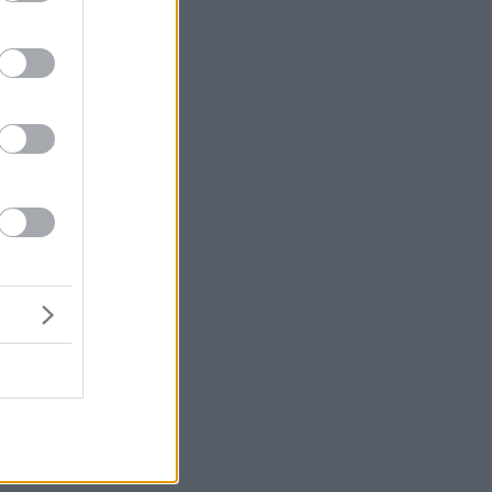
 —
να
.