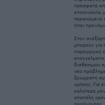
πρόσφατα απα
επικοινωνία,
περιεχόμενο 
ήταν προνόμι
Στον ανεξάρτ
μπορούν για 
παραγωγική α
επαγγελματικ
διαθέσιμων ε
νέο πρόβλημα
ξεχωριστή συ
χρήσης. Για έ
καλύτερα μον
σπατάλη χρόν
παράγοντας.