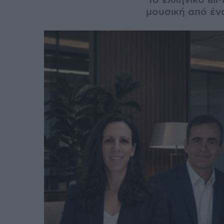
Το ελληνικό all
μουσική από έν