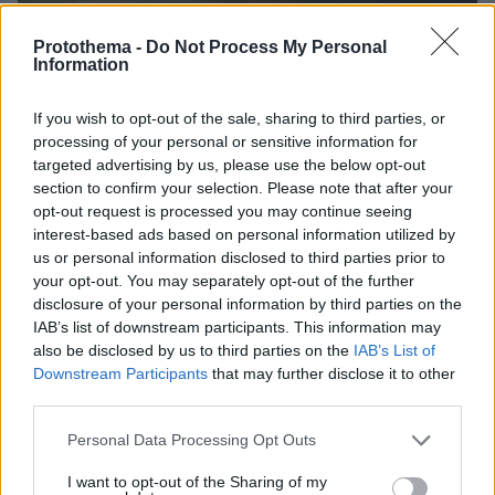
Protothema -
Do Not Process My Personal
Information
If you wish to opt-out of the sale, sharing to third parties, or
processing of your personal or sensitive information for
Loaded
:
targeted advertising by us, please use the below opt-out
100.00%
07.08.2026, 18:54
section to confirm your selection. Please note that after your
«Κάτι απέσπασε την προσοχή του οδηγού»:
opt-out request is processed you may continue seeing
Πραγματογνώμονας επιχειρεί να ρίξει φως στα
interest-based ads based on personal information utilized by
αίτια του δυστυχήματος στις Σέρρες
us or personal information disclosed to third parties prior to
your opt-out. You may separately opt-out of the further
disclosure of your personal information by third parties on the
Νέες καταγγελίες στην Ελπίδα για τη
IAB’s list of downstream participants. This information may
Δημοκρατία: Γρατσία, Γαλανός,
also be disclosed by us to third parties on the
IAB’s List of
Καρυστιανού και αυλικοί το
Downstream Participants
that may further disclose it to other
μετέτρεψαν σε φοβικό αρχηγικό
third parties.
κόμμα
Please note that this website/app uses one or more Google
Personal Data Processing Opt Outs
15
07.08.2026, 19:33
services and may gather and store information including but
not limited to your visit or usage behaviour. You may click to
I want to opt-out of the Sharing of my