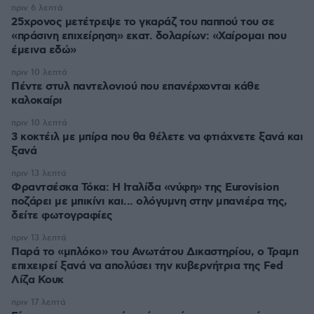
πριν 6 λεπτά
25χρονος μετέτρεψε το γκαράζ του παππού του σε
«πράσινη επιχείρηση» εκατ. δολαρίων: «Χαίρομαι που
έμεινα εδώ»
πριν 10 λεπτά
Πέντε στυλ παντελονιού που επανέρχονται κάθε
καλοκαίρι
πριν 10 λεπτά
3 κοκτέιλ με μπίρα που θα θέλετε να φτιάχνετε ξανά και
ξανά
πριν 13 λεπτά
Φραντσέσκα Τόκα: Η Ιταλίδα «νύφη» της Eurovision
ποζάρει με μπικίνι και... ολόγυμνη στην μπανιέρα της,
δείτε φωτογραφίες
πριν 13 λεπτά
Παρά το «μπλόκο» του Ανωτάτου Δικαστηρίου, ο Τραμπ
επιχειρεί ξανά να απολύσει την κυβερνήτρια της Fed
Λίζα Κουκ
πριν 17 λεπτά