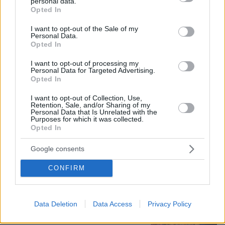
personal data.
grant or deny consent to Google and its third-party tags to
«Άξιζε να θέσουμε σε κίνδυνο μια
Opted In
use your data for below specified purposes in below Google
οικογένεια λύκων, για να σώσουμε
consent section.
έναν σκύλο; Όχι» λέει ο ερευνητής
I want to opt-out of the Sale of my
Personal Data.
μετά τις επικρίσεις για τον θάνατο του
Opted In
λευκού κουταβιού
I want to opt-out of processing my
48
07.08.2026, 18:54
Personal Data for Targeted Advertising.
Opted In
«Τα έχω χάσει όλα»: Συντετριμμένος ο
I want to opt-out of Collection, Use,
πατέρας και σύζυγος των θυμάτων
Retention, Sale, and/or Sharing of my
Personal Data that Is Unrelated with the
στο τροχαίο στις Σέρρες
Purposes for which it was collected.
Opted In
130
07.08.2026, 14:57
Google consents
CONFIRM
Ανδρομάχη για πρόσφατη εμφάνισή
της: Ένα μεγάλο συγγνώμη που δεν
μπόρεσα να ανταπεξέλθω στο live,
Data Deletion
Data Access
Privacy Policy
κάποιες φορές το σώμα μας φωνάζει
όχι