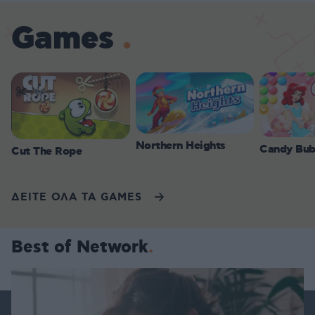
Games
Northern Heights
Candy Bub
Cut The Rope
ΔΕΙΤΕ ΟΛΑ ΤΑ GAMES
Best of Network