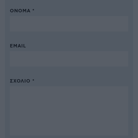
ΌΝΟΜΑ *
EMAIL
ΣΧΌΛΙΟ *