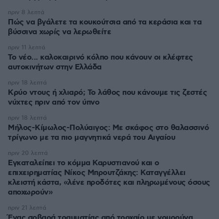
πριν 8 λεπτά
Πώς να βγάλετε τα κουκούτσια από τα κεράσια και τα
βύσσινα χωρίς να λερωθείτε
πριν 11 λεπτά
Το νέο... καλοκαιρινό κόλπο που κάνουν οι κλέφτες
αυτοκινήτων στην Ελλάδα
πριν 18 λεπτά
Κρύο ντους ή χλιαρό; Το λάθος που κάνουμε τις ζεστές
νύχτες πριν από τον ύπνο
πριν 18 λεπτά
Μήλος-Κίμωλος-Πολύαιγος: Με σκάφος στο θαλασσινό
τρίγωνο με τα πιο μαγνητικά νερά του Αιγαίου
πριν 20 λεπτά
Εγκαταλείπει το κόμμα Καρυστιανού και ο
επιχειρηματίας Νίκος Μπρουτζάκης: Καταγγέλλει
κλειστή κάστα, «λένε προδότες και πληρωμένους όσους
αποχωρούν»
πριν 21 λεπτά
Ένας σοβαρά τραυματίας από τροχαίο με γουρούνα