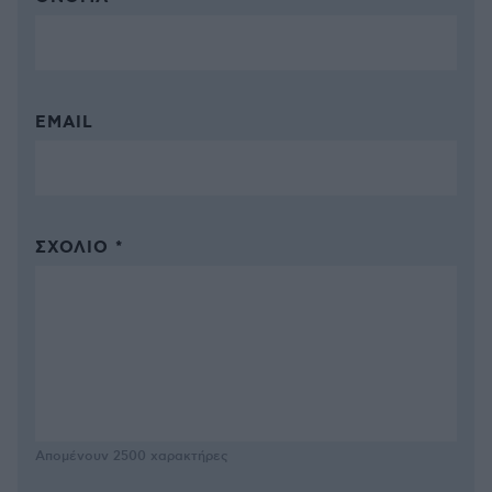
EMAIL
ΣΧΌΛΙΟ *
Απομένουν
2500
χαρακτήρες