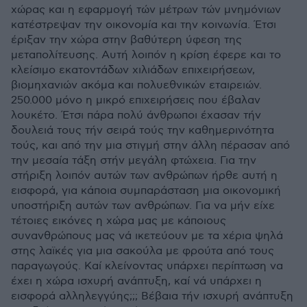
χώρας και η εφαρμογή τών μέτρων τών μνημόνιων
κατέστρεψαν την οικονομία και την κοινωνία. Έτσι
έριξαν την χώρα στην βαθύτερη ύφεση της
μεταπολίτευσης. Αυτή λοιπόν η κρίση έφερε και το
κλείσιμο εκατοντάδων χιλιάδων επιχειρήσεων,
βιομηχανιών ακόμα και πολυεθνικών εταιρειών.
250.000 μόνο η μικρό επιχειρήσεις που έβαλαν
λουκέτο. Έτσι πάρα πολύ άνθρωποι έχασαν τήν
δουλειά τους τήν σειρά τούς την καθημερινότητα
τούς, και από την μια στιγμή στην άλλη πέρασαν από
την μεσαία τάξη στήν μεγάλη φτώχεια. Για την
στήριξη λοιπόν αυτών των ανθρώπων ήρθε αυτή η
εισφορά, για κάποια συμπαράσταση μια οικονομική
υποστήριξη αυτών των ανθρώπων. Για να μήν είχε
τέτοιες εικόνες η χώρα μας με κάποιους
συνανθρώπους μας νά ικετεύουν με τα χέρια ψηλά
στης λαϊκές για μια σακούλα με φρούτα από τους
παραγωγούς. Καί κλείνοντας υπάρχει περίπτωση να
έχει η χώρα ισχυρή ανάπτυξη, καί νά υπάρχει η
εισφορά αλληλεγγύης;;; Βέβαια τήν ισχυρή ανάπτυξη