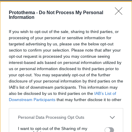
Μπάμπης
Protothema -
Do Not Process My Personal
12.02.2022, 13:30
Information
Μου φαίνεται ότι κοροϊδευόμαστε. Μιλάμε για
πενιχρά οφέλη σε οικογένειες με χαμηλό εισόδημα
If you wish to opt-out of the sale, sharing to third parties, or
όταν το ηλεκτρικό ρεύμα έχει αυξηθεί πάνω από
processing of your personal or sensitive information for
30%, όταν έχει αυξηθεί το φυσικό αέριο, το
targeted advertising by us, please use the below opt-out
πετρέλαιο, ή βενζίνη και τα προϊόντα στο σούπερ
section to confirm your selection. Please note that after your
μάρκετ παρουσιάζουν αύξηση περίπου στο 50%.
opt-out request is processed you may continue seeing
Σίγουρα η κυβέρνηση κοροϊδεύει τον κόσμο. Όλα
interest-based ads based on personal information utilized by
αυτά εν μέσω πανδημίας όταν άνθρωποι με χαμηλό
us or personal information disclosed to third parties prior to
εισόδημα πού προέρχονται από πνευμονία και
your opt-out. You may separately opt-out of the further
διασωλήνωση έχουν ανάγκη να ζεσταθούν και να
disclosure of your personal information by third parties on the
αγοράσουν κάτι θρεπτικό
IAB’s list of downstream participants. This information may
also be disclosed by us to third parties on the
IAB’s List of
ΑΠΑΝΤΗΣΗ
Downstream Participants
that may further disclose it to other
third parties.
Entaξi den eimaste kai oλoi sanofagoi
Please note that this website/app uses one or more Google
Personal Data Processing Opt Outs
12.02.2022, 11:46
services and may gather and store information including but
Όταν ο Κυριάκος τόν Σεπτεμβρίο τό 2019 μας
not limited to your visit or usage behaviour. You may click to
I want to opt-out of the Sharing of my