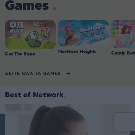
Games
Northern Heights
Candy Bub
Cut The Rope
ΔΕΙΤΕ ΟΛΑ ΤΑ GAMES
Best of Network