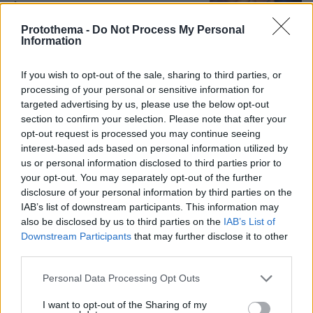
όχι
21
07.08.2026, 10:55
Protothema -
Do Not Process My Personal
Information
Βόρεια Εύβοια: Οι 14 λίμνες που
If you wish to opt-out of the sale, sharing to third parties, or
γεννήθηκαν από εγκαταλελειμμένα
processing of your personal or sensitive information for
μεταλλεία δημιουργώντας ένα
targeted advertising by us, please use the below opt-out
μοναδικό οικοσύστημα, δείτε
section to confirm your selection. Please note that after your
αεροφωτογραφίες
opt-out request is processed you may continue seeing
interest-based ads based on personal information utilized by
42
07.08.2026, 15:58
us or personal information disclosed to third parties prior to
your opt-out. You may separately opt-out of the further
disclosure of your personal information by third parties on the
Η Μαρίνα Βερνίκου έπιασε
IAB’s list of downstream participants. This information may
λαγοκέφαλο: Δεν υπάρχει κανένας
λόγος να φοβόμαστε ή να
also be disclosed by us to third parties on the
IAB’s List of
αποφεύγουμε τη θάλασσα, λέει
Downstream Participants
that may further disclose it to other
third parties.
31
07.08.2026, 18:13
Please note that this website/app uses one or more Google
Personal Data Processing Opt Outs
services and may gather and store information including but
not limited to your visit or usage behaviour. You may click to
I want to opt-out of the Sharing of my