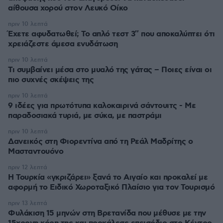
αίθουσα χορού στον Λευκό Οίκο
πριν 10 λεπτά
Έχετε αφυδατωθεί; Το απλό τεστ 3″ που αποκαλύπτει ότι
χρειάζεστε άμεσα ενυδάτωση
πριν 10 λεπτά
Τι συμβαίνει μέσα στο μυαλό της γάτας – Ποιες είναι οι
πιο συχνές σκέψεις της
πριν 10 λεπτά
9 ιδέες για πρωτότυπα καλοκαιρινά σάντουιτς - Με
παραδοσιακά τυριά, με σύκα, με παστράμι
πριν 10 λεπτά
Δανεικός στη Φιορεντίνα από τη Ρεάλ Μαδρίτης ο
Μασταντουόνο
πριν 12 λεπτά
Η Τουρκία «γκριζάρει» ξανά το Αιγαίο και προκαλεί με
αφορμή το Ειδικό Χωροταξικό Πλαίσιο για τον Τουρισμό
πριν 13 λεπτά
Φυλάκιση 15 μηνών στη Βρετανίδα που μέθυσε με την