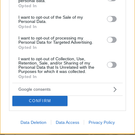
personal data.
grant or deny consent to Google and its third-party tags to
Opted In
use your data for below specified purposes in below Google
consent section.
Games
I want to opt-out of the Sale of my
Personal Data.
Opted In
I want to opt-out of processing my
Personal Data for Targeted Advertising.
Opted In
I want to opt-out of Collection, Use,
Retention, Sale, and/or Sharing of my
Northern Heights
Personal Data that Is Unrelated with the
Candy Bub
Cut The Rope
Purposes for which it was collected.
Opted In
Google consents
ΔΕΙΤΕ ΟΛΑ ΤΑ GAMES
CONFIRM
Best of Network
Data Deletion
Data Access
Privacy Policy