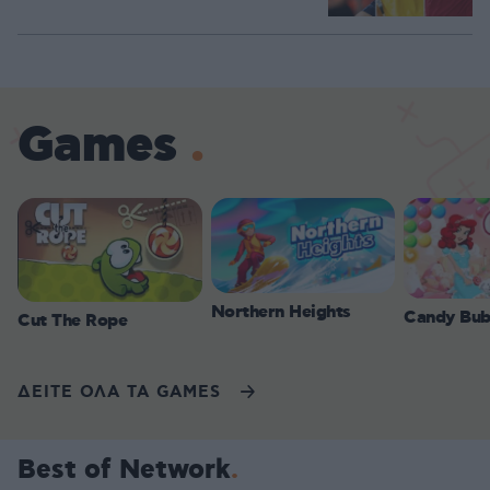
Games
Northern Heights
Candy Bub
Cut The Rope
ΔΕΙΤΕ ΟΛΑ ΤΑ GAMES
Best of Network