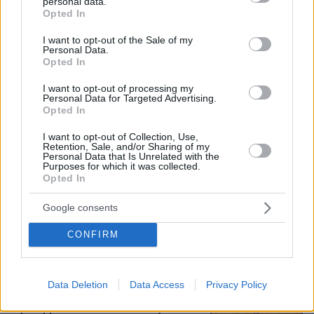
personal data.
grant or deny consent to Google and its third-party tags to
Opted In
use your data for below specified purposes in below Google
44
10.08.2026, 10:10
consent section.
I want to opt-out of the Sale of my
Personal Data.
Opted In
«Δεν ήταν κοντά στο παιδί και πριν
έναν μήνα το είχε αφήσει ξανά μόνο»
I want to opt-out of processing my
λέει ο ιδιοκτήτης του beach bar για
Personal Data for Targeted Advertising.
τον πατέρα του 4χρονου στην Πάρο
Opted In
10
πριν μία ώρα
I want to opt-out of Collection, Use,
Retention, Sale, and/or Sharing of my
Personal Data that Is Unrelated with the
Purposes for which it was collected.
Opted In
Η 29χρονη με το χιτζάμπ που έκανε τη
Zendaya να μείνει με το στόμα
Google consents
ανοιχτό στο κόκκινο χαλί
CONFIRM
79
10.08.2026, 07:31
Data Deletion
Data Access
Privacy Policy
Τη Υπερμάχω: Η νύχτα του Αυγούστου