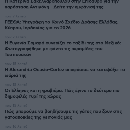
Η Κατερίνα Σακελλαροπούλου στην Επίδαυρο για την
παράσταση Αντιγόνη - Δείτε την εμφάνισή της
πριν 7 λεπτά
ΓΕΕΘΑ: Υπεγράφη το Κοινό Σχέδιο Δράσης Ελλάδας,
Κύπρου, Ιορδανίας για το 2026
πριν 7 λεπτά
Η Ευγενία Σαμαρά συνεχίζει το ταξίδι της στο Μεξικό:
Φωτογραφήθηκε με φόντο τις πυραμίδες του
Τεοτιουακάν
πριν 15 λεπτά
Η Alexandria Ocasio-Cortez αποφάσισε να καταψύξει τα
ωάριά της
πριν 15 λεπτά
Οι Έλληνες και η γραβιέρα: Πώς έγινε το δεύτερο πιο
δημοφιλές τυρί της χώρας
πριν 15 λεπτά
Πώς μπορούμε να βοηθήσουμε τις γάτες που ζουν στις
γατοαποικίες της γειτονιάς μας
πριν 16 λεπτά