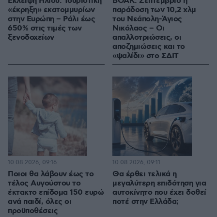
Έκλειψη Ηλίου: Τουριστική
ΒΟΑΚ: Σεπτέμβριο η
«έκρηξη» εκατομμυρίων
παράδοση των 10,2 χλμ
στην Ευρώπη – Ράλι έως
του Νεάπολη-Άγιος
650% στις τιμές των
Νικόλαος – Οι
ξενοδοχείων
απαλλοτριώσεις, οι
αποζημιώσεις και το
«ψαλίδι» στο ΣΔΙΤ
10.08.2026, 09:16
10.08.2026, 09:11
Ποιοι θα λάβουν έως το
Θα έρθει τελικά η
τέλος Αυγούστου το
μεγαλύτερη επιδότηση για
έκτακτο επίδομα 150 ευρώ
αυτοκίνητο που έχει δοθεί
ανά παιδί, όλες οι
ποτέ στην Ελλάδα;
προϋποθέσεις