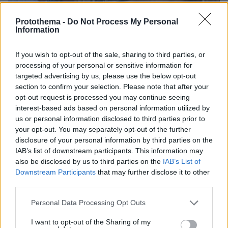
Protothema -
Do Not Process My Personal
Information
If you wish to opt-out of the sale, sharing to third parties, or
processing of your personal or sensitive information for
targeted advertising by us, please use the below opt-out
section to confirm your selection. Please note that after your
opt-out request is processed you may continue seeing
interest-based ads based on personal information utilized by
us or personal information disclosed to third parties prior to
10.08.2026, 08:09
your opt-out. You may separately opt-out of the further
Η 24χρονη αριστούχος της Ιατρικής Αθηνών, που
disclosure of your personal information by third parties on the
διάβασε τον Ιπποκρατικό Όρκο, μιλά για τον
IAB’s list of downstream participants. This information may
«άριστο γιατρό»
also be disclosed by us to third parties on the
IAB’s List of
Downstream Participants
that may further disclose it to other
third parties.
The New Yorker: Είναι το μέλλον
«Made in China»; Η αντεπίθεση της
Please note that this website/app uses one or more Google
Personal Data Processing Opt Outs
Κίνας απειλεί την κυριαρχία των ΗΠΑ
services and may gather and store information including but
από την ΑΙ και τα αυτοκίνητα έως τη
not limited to your visit or usage behaviour. You may click to
I want to opt-out of the Sharing of my
μάχη κατά του καρκίνου