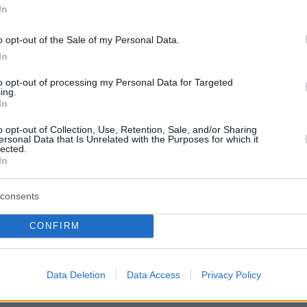
In
o opt-out of the Sale of my Personal Data.
In
to opt-out of processing my Personal Data for Targeted
ing.
In
o opt-out of Collection, Use, Retention, Sale, and/or Sharing
ersonal Data that Is Unrelated with the Purposes for which it
lected.
In
consents
CONFIRM
ΜΠΕ / Αλέξανδρος Βλάχος
Data Deletion
Data Access
Privacy Policy