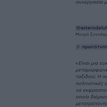
συνεργασία 
@asterodelul
Μετρό Συντάγ
♬ πρωτότυπος
«
Είναι μια ευ
μεταμορφώνει,
ταξιδιού. Η 
πολιτιστικές 
να εκφραστού
οποίο διέρχον
μετατρέποντά