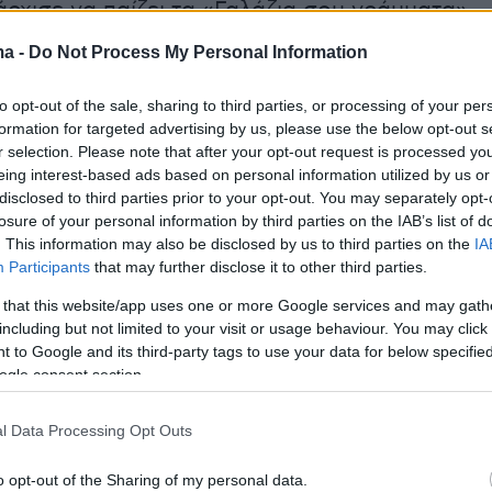
άρχισε να παίζει τα «Γαλάζια σου γράμματα».
λεπτα αργότερα, μια άγνωστη επιβάτιδα
ma -
Do Not Process My Personal Information
 άρχισε να τραγουδά, χαρίζοντας στους
ια μικρή... συναυλία γεμάτη συναίσθημα. @lid
to opt-out of the sale, sharing to third parties, or processing of your per
formation for targeted advertising by us, please use the below opt-out s
#news
#greektiktok
#tiktokgreece
♬
r selection. Please note that after your opt-out request is processed y
χος - protothema.gr
eing interest-based ads based on personal information utilized by us or
disclosed to third parties prior to your opt-out. You may separately opt-
losure of your personal information by third parties on the IAB’s list of
 και πολλοί εργαζόμενοι, οι οποίοι έβρισκαν
. This information may also be disclosed by us to third parties on the
IA
Participants
that may further disclose it to other third parties.
 να πατήσουν για λίγο παύση στους απαιτητικο
ημέρας, γεμίζοντας τον χώρο με
μουσική
και
 that this website/app uses one or more Google services and may gath
including but not limited to your visit or usage behaviour. You may click 
 μια διαφορετική νότα στην καθημερινότητα
 to Google and its third-party tags to use your data for below specifi
.
ogle consent section.
l Data Processing Opt Outs
o opt-out of the Sharing of my personal data.