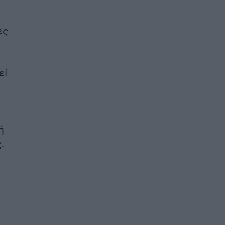
ες
εί
ή
ς
.