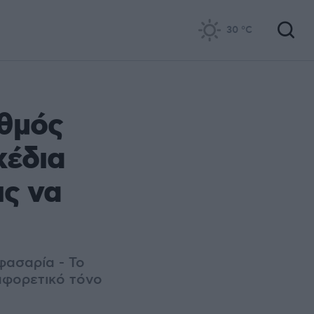
30
°C
αθμός
χέδια
ις να
φασαρία - Το
αφορετικό τόνο