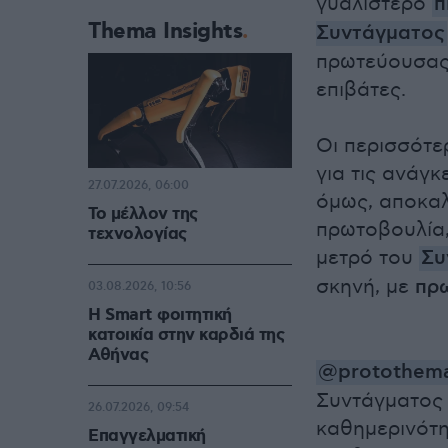
γυαλιστερό
π
Thema Insights
Συντάγματος
πρωτεύουσας,
επιβάτες.
Οι περισσότε
για τις ανάγ
27.07.2026, 06:00
όμως, αποκαλ
Το μέλλον της
πρωτοβουλία, 
τεχνολογίας
μετρό του
Συ
σκηνή, με
πρ
03.08.2026, 10:56
Η Smart φοιτητική
κατοικία στην καρδιά της
Αθήνας
@protothema
Συντάγματος 
26.07.2026, 09:54
καθημερινότη
Επαγγελματική