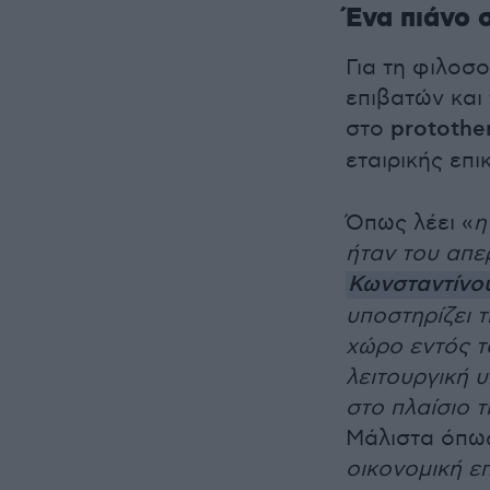
Ένα πιάνο 
Για τη φιλοσ
επιβατών και
στο
protothe
εταιρικής επι
Όπως λέει «
η
ήταν του απ
Κωνσταντίνο
υποστηρίζει 
χώρο εντός τ
λειτουργική 
στο πλαίσιο 
Μάλιστα όπω
οικονομική ε