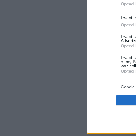
Opted 
I want t
Opted 
I want 
Advertis
Opted 
I want t
of my P
was col
Opted 
Google 
Φωτογραφία: ΑΠΕ-