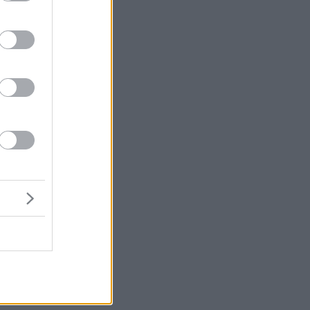
ς
τα
τη