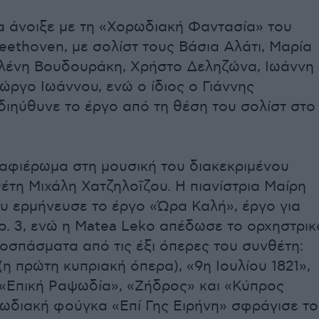
 άνοιξε με τη «Χορωδιακή Φαντασία» του
eethoven, με σολίστ τους Βάσια Αλάτι, Μαρία
Ελένη Βουδουράκη, Χρήστο Δεληζώνα, Ιωάννη
ιώργο Ιωάννου, ενώ ο ίδιος ο Γιάννης
διηύθυνε το έργο από τη θέση του σολίστ στο
φιέρωμα στη μουσική του διακεκριμένου
έτη Μιχάλη Χατζηλοΐζου. Η πιανίστρια Μαίρη
 ερμήνευσε το έργο «Ώρα Καλή», έργο για
ρ. 3, ενώ η Matea Leko απέδωσε το ορχηστρικ
οσπάσματα από τις έξι όπερες του συνθέτη:
η πρώτη κυπριακή όπερα), «9η Ιουλίου 1821»,
 «Επική Ραψωδία», «Ζήδρος» και «Κύπρος
ωδιακή φούγκα «Επί Γης Ειρήνη» σφράγισε το