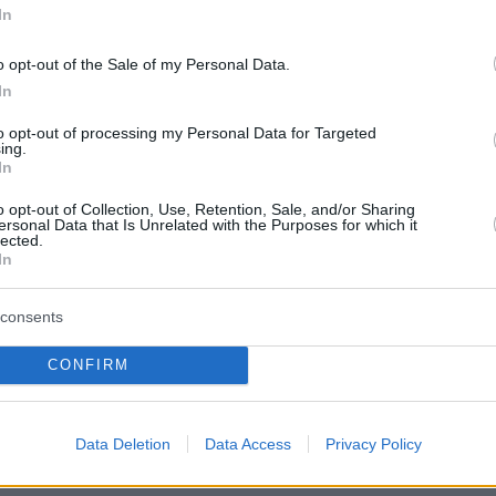
In
o opt-out of the Sale of my Personal Data.
In
to opt-out of processing my Personal Data for Targeted
ing.
In
o opt-out of Collection, Use, Retention, Sale, and/or Sharing
ς Χατζηλοΐζου, Ιδρυτικός Πρόεδρος, Μουσικός & Καλλιτεχνικός
ersonal Data that Is Unrelated with the Purposes for which it
ιλαρμονικής Αθηνών
lected.
In
consents
 πρότζεκτ ανάγονται στο 2010, όταν ο Μαέστρο
CONFIRM
prus Peace Concert Project σε συνεργασία με 
 και τον Colonel Gerard Hughes, με την πρώ
αυλία να πραγματοποιείται στον Διεθνή
Data Deletion
Data Access
Privacy Policy
ευκωσίας την Παγκόσμια Ημέρα Ειρήνης.