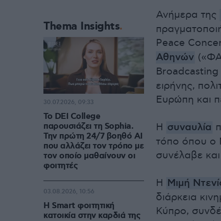
Ανήμερα της
Thema Insights
πραγματοποιή
Peace Concer
Αθηνών
(«ΦΑ
Broadcasting 
ειρήνης, πολ
Ευρώπη και π
30.07.2026, 09:33
Το DEI College
παρουσιάζει τη Sophia.
Η
συναυλία
π
Την πρώτη 24/7 βοηθό AI
τόπο όπου ο 
που αλλάζει τον τρόπο με
συνέλαβε και
τον οποίο μαθαίνουν οι
φοιτητές
Η
Μιμή Ντενί
03.08.2026, 10:56
διάρκεια κι
Η Smart φοιτητική
Κύπρο, συνδέ
κατοικία στην καρδιά της