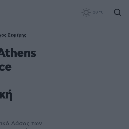
28
°C
γος Σεφέρης
 Athens
ce
ική
τικό Δάσος των