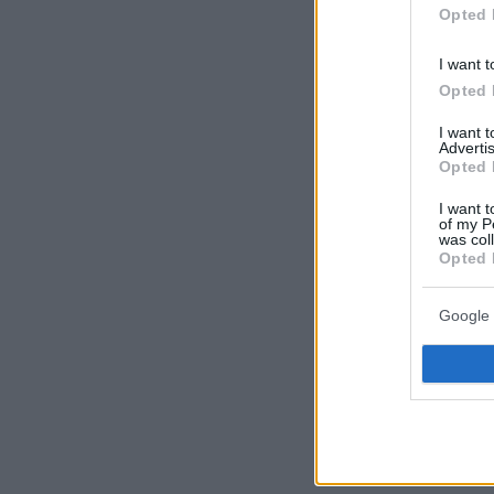
Opted 
I want t
Opted 
I want 
Advertis
Opted 
I want t
Ο Μαέστρος Γιάννη
of my P
Διευθυντής της Φ
was col
Opted 
Google 
Οι ρίζες του
ίδρυσε το Cy
Ηνωμένα Έθνη
ιστορική συν
Αερολιμένα Λ