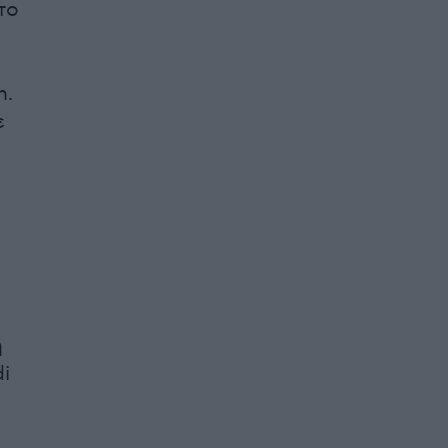
το
n.
ε
ή
i