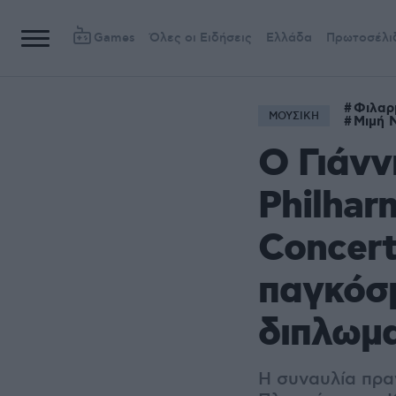
Games
Όλες οι Ειδήσεις
Ελλάδα
Πρωτοσέλι
Φιλαρ
ΜΟΥΣΙΚΗ
Μιμή 
Ο Γιάνν
Philhar
Concert
παγκόσμ
διπλωμ
Η συναυλία πρα