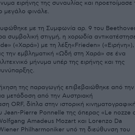
νυμα ειρήνης της συναυλίας και προετοίμασε 
ο μεγάλο φινάλε.
υφώθηκε με τη Συμφωνία αρ. 9 του Beethove
ερα συμβολική στιγμή, η χορωδία αντικατέστησ
de» («Χαρά») με τη λέξη«Frieden» («Ειρήνη»),
ς την εμβληματική «Ωδή στη Χαρά» σε ένα
λιτεχνικό μήνυμα υπέρ της ειρήνης και της
συνύπαρξης.
ήχηση της παραγωγής επιβεβαιώθηκε από την
για μετάδοση από την Αυστριακή
ση ORF, δίπλα στην ιστορική κινηματογραφικ
 Jean-Pierre Ponnelle της όπερας «Le nozze d
Wolfgang Amadeus Mozart και Lorenzo Da
 Wiener Philharmoniker υπό τη διεύθυνση του