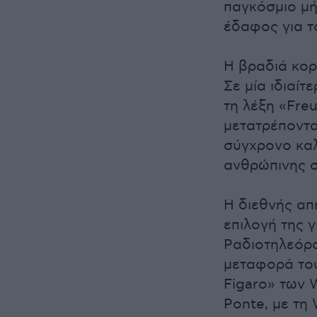
παγκόσμιο μή
έδαφος για τ
Η βραδιά κορ
Σε μία ιδιαίτ
τη λέξη «Freu
μετατρέποντα
σύγχρονο καλ
ανθρώπινης 
Η διεθνής απ
επιλογή της 
Ραδιοτηλεόρα
μεταφορά του
Figaro» των 
Ponte, με τη