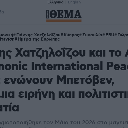
Ελληνικά
English
δα
μονική
Γιάννης Χατζηλοΐζου
Κύπρος
Συναυλία
EBU
Γιώρ
Ντενίση
Ημέρα της Ευρώπης
ης Χατζηλοΐζου και το
monic International Pea
 ενώνουν Μπετόβεν,
ια ειρήνη και πολιτιστ
ατία
γματοποιήθηκε τον Μάιο του 2026 στο μαγευ