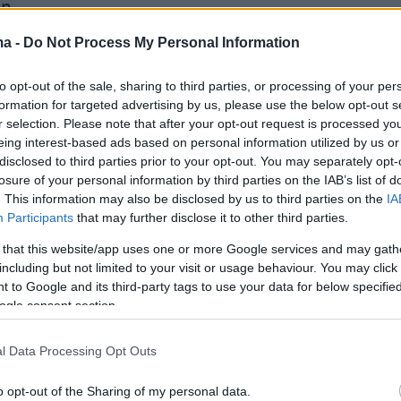
η.
ma -
Do Not Process My Personal Information
ς διευθυντής της παραγωγής ήταν ο μαέστρος
ηλοΐζου
, ενώ την εκτέλεση παραγωγής ανέλα
to opt-out of the sale, sharing to third parties, or processing of your per
formation for targeted advertising by us, please use the below opt-out s
yik-Hadjiloizou σε συνεργασία με την Emilie d
r selection. Please note that after your opt-out request is processed y
 τον Laurent Frat της EBU, τον Tonmeister
eing interest-based ads based on personal information utilized by us or
öder και το Teldex Studio Berlin, τον Roland
disclosed to third parties prior to your opt-out. You may separately opt-
losure of your personal information by third parties on the IAB’s list of
Consulting Atelier Vienna, τον σκηνοθέτη
. This information may also be disclosed by us to third parties on the
IA
l και τον set designer Γιάννη Τζιωρτζή.
Participants
that may further disclose it to other third parties.
 that this website/app uses one or more Google services and may gath
including but not limited to your visit or usage behaviour. You may click 
 to Google and its third-party tags to use your data for below specifi
ogle consent section.
l Data Processing Opt Outs
o opt-out of the Sharing of my personal data.