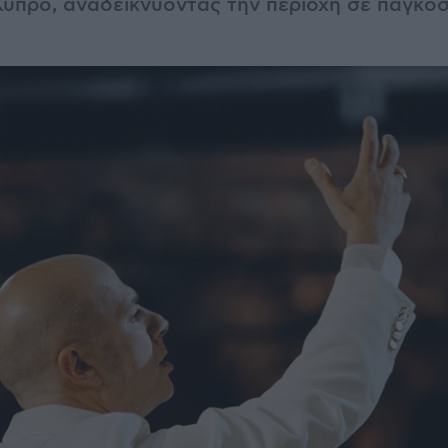
ύπρο, αναδεικνύοντας την περιοχή σε παγκόσ