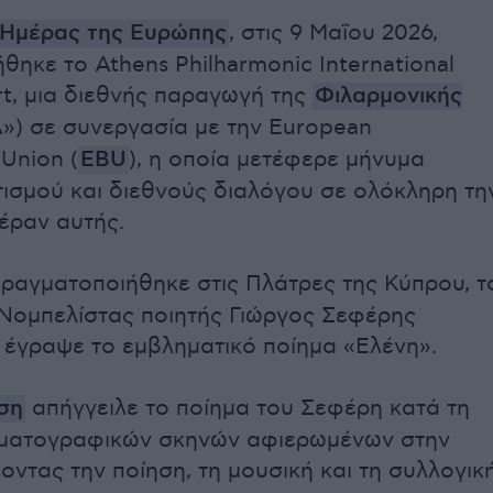
Ημέρας της Ευρώπης
, στις 9 Μαΐου 2026,
θηκε το Athens Philharmonic International
t, μια διεθνής παραγωγή της
Φιλαρμονικής
») σε συνεργασία με την European
Union (
EBU
), η οποία μετέφερε μήνυμα
ιτισμού και διεθνούς διαλόγου σε ολόκληρη τη
έραν αυτής.
ραγματοποιήθηκε στις Πλάτρες της Κύπρου, τ
Νομπελίστας ποιητής Γιώργος Σεφέρης
 έγραψε το εμβληματικό ποίημα «Ελένη».
ση
απήγγειλε το ποίημα του Σεφέρη κατά τη
νηματογραφικών σκηνών αφιερωμένων στην
οντας την ποίηση, τη μουσική και τη συλλογικ