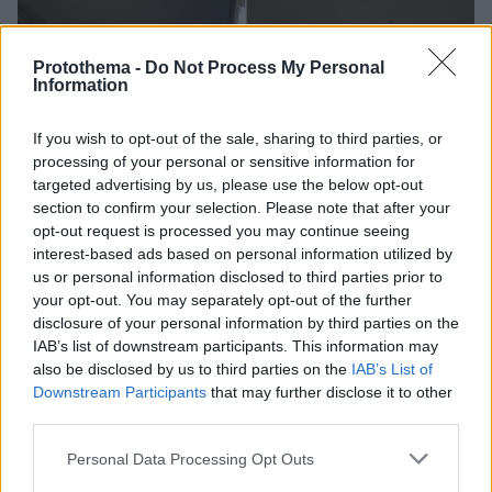
Protothema -
Do Not Process My Personal
Information
If you wish to opt-out of the sale, sharing to third parties, or
processing of your personal or sensitive information for
targeted advertising by us, please use the below opt-out
section to confirm your selection. Please note that after your
opt-out request is processed you may continue seeing
interest-based ads based on personal information utilized by
us or personal information disclosed to third parties prior to
your opt-out. You may separately opt-out of the further
disclosure of your personal information by third parties on the
IAB’s list of downstream participants. This information may
also be disclosed by us to third parties on the
IAB’s List of
Downstream Participants
that may further disclose it to other
third parties.
6
23.12.2024, 10:47
Please note that this website/app uses one or more Google
Personal Data Processing Opt Outs
Ανανεώνεται η εικόνα των σταθμών του μετρό της
services and may gather and store information including but
Αθήνας - Δείτε φωτογραφίες