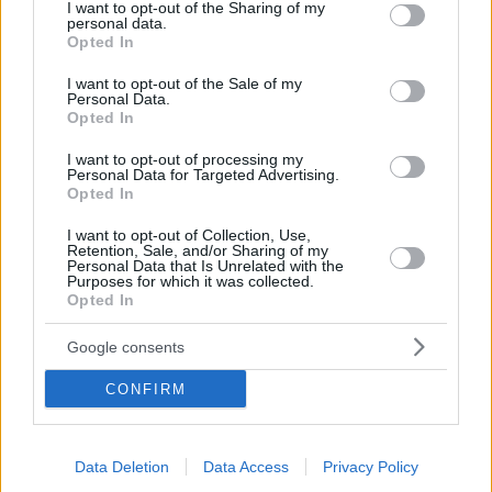
not limited to your visit or usage behaviour. You may click to
I want to opt-out of the Sharing of my
personal data.
Σειρά έργων, όπως αντικατάσταση φωτισμού,
grant or deny consent to Google and its third-party tags to
Opted In
χρωματισμού της τοιχοποιίας,έχουν ολοκληρωθεί ή
use your data for below specified purposes in below Google
είναι σε εξέλιξη ή πρόκειται να πραγματοποιηθούν
consent section.
I want to opt-out of the Sale of my
ανανεώνοντας τους σταθμούς του μετρό
Personal Data.
Opted In
I want to opt-out of processing my
Personal Data for Targeted Advertising.
Opted In
I want to opt-out of Collection, Use,
Retention, Sale, and/or Sharing of my
Personal Data that Is Unrelated with the
Purposes for which it was collected.
Opted In
Google consents
CONFIRM
Data Deletion
Data Access
Privacy Policy