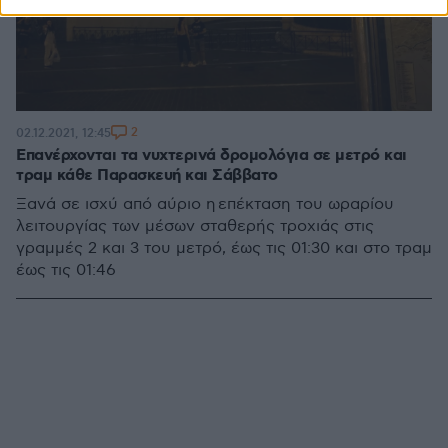
2
02.12.2021, 12:45
Επανέρχονται τα νυχτερινά δρομολόγια σε μετρό και
τραμ κάθε Παρασκευή και Σάββατο
Ξανά σε ισχύ από αύριο η επέκταση του ωραρίου
λειτουργίας των μέσων σταθερής τροχιάς στις
γραμμές 2 και 3 του μετρό, έως τις 01:30 και στο τραμ
έως τις 01:46