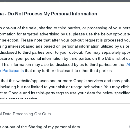
οξύνονται και οι αντιθέσεις βαθαίνουν. Η
υ τελετουργικού της κηδείας γίνεται η μηχανή
ma -
Do Not Process My Personal Information
ης σχέσης της εξουσίας με τον θάνατο: η
to opt-out of the sale, sharing to third parties, or processing of your per
ελία του ολοκληρωτισμού, που σφετερίζεται τ
formation for targeted advertising by us, please use the below opt-out s
να ασκήσει κάθε δικαίωμα επί της ανθρώπινης
r selection. Please note that after your opt-out request is processed y
ως και μετά θάνατον. Μια εξουσία που πατάσσ
eing interest-based ads based on personal information utilized by us or
disclosed to third parties prior to your opt-out. You may separately opt-
ανθρωπινότητας, παράγει και αναπαράγει την
losure of your personal information by third parties on the IAB’s list of
έτρο της κανονικότητας.
. This information may also be disclosed by us to third parties on the
IA
Participants
that may further disclose it to other third parties.
 that this website/app uses one or more Google services and may gath
 ζωή, η Αντιγόνη είναι παρούσα στα hot spots
including but not limited to your visit or usage behaviour. You may click 
 to Google and its third-party tags to use your data for below specifi
υν, στις δομές που φυλάσσουν, στα σύνορα π
ogle consent section.
ν, στις θάλασσες που πνίγουν. Είναι παρούσ
επεκτεινόμενα στρατόπεδα-τάφους ζώντων,
l Data Processing Opt Outs
 και εικονικές εκδοχές αλλεπάλληλων
γκλεισμών, στα παιχνίδια της βιοπολιτικής, στ
o opt-out of the Sharing of my personal data.