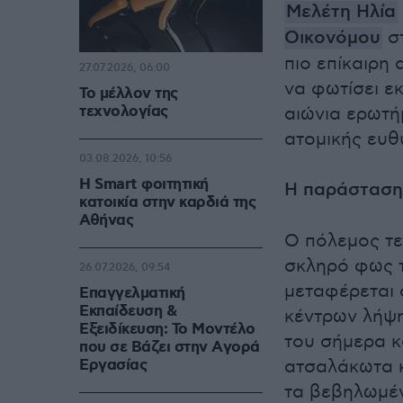
Μελέτη Ηλία
Οικονόμου
στ
πιο επίκαιρη
27.07.2026, 06:00
να φωτίσει ε
Το μέλλον της
τεχνολογίας
αιώνια ερωτήμ
ατομικής ευθ
03.08.2026, 10:56
Η Smart φοιτητική
Η παράσταση
κατοικία στην καρδιά της
Αθήνας
Ο πόλεμος τε
σκληρό φως τ
26.07.2026, 09:54
μεταφέρεται 
Επαγγελματική
Εκπαίδευση &
κέντρων λήψη
Εξειδίκευση: Το Mοντέλο
του σήμερα κ
που σε Bάζει στην Aγορά
Eργασίας
ατσαλάκωτα κ
τα βεβηλωμέ