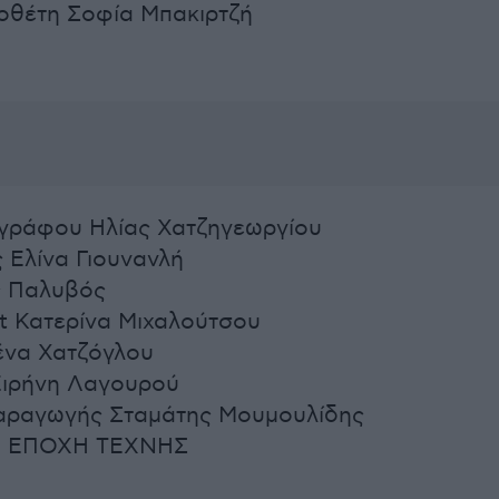
οθέτη Σοφία Μπακιρτζή
γράφου Ηλίας Χατζηγεωργίου
Ελίνα Γιουνανλή
 Παλυβός
st Κατερίνα Μιχαλούτσου
ένα Χατζόγλου
Ειρήνη Λαγουρού
αραγωγής Σταμάτης Μουμουλίδης
η ΕΠΟΧΗ ΤΕΧΝΗΣ