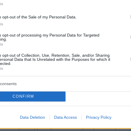
 ενέδρες του θανάτου. Το ΟΧΙ της Αντιγόνης
In
ς η απόλυτη κατάφαση.
o opt-out of the Sale of my Personal Data.
In
to opt-out of processing my Personal Data for Targeted
ing.
In
αναγιώτα Πανταζή
Θέμης Μουμουλίδης
o opt-out of Collection, Use, Retention, Sale, and/or Sharing
ersonal Data that Is Unrelated with the Purposes for which it
lected.
In
έλα Λιακατά
σιλική Σύρμα
consents
ύρος Γασπαράτος
CONFIRM
νησης- Χορογραφία Πατρίσια Απέργη
Data Deletion
Data Access
Privacy Policy
κος Σωτηρόπουλος
ρτιτλοι (μετάφραση) Μενέλαος Καραντζάς