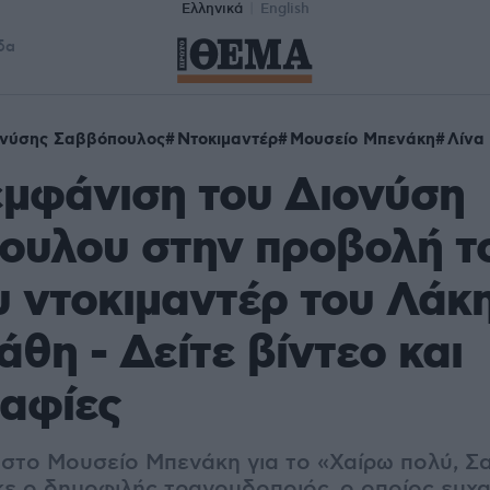
Ελληνικά
English
δα
ονύσης Σαββόπουλος
Ντοκιμαντέρ
Μουσείο Μπενάκη
Λίνα
εμφάνιση του Διονύση
ουλου στην προβολή τ
 ντοκιμαντέρ του Λάκ
θη - Δείτε βίντεο και
αφίες
στο Μουσείο Μπενάκη για το «Χαίρω πολύ, 
ε ο δημοφιλής τραγουδοποιός, ο οποίος ευχα