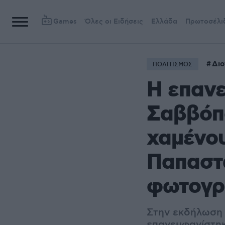
Games
Όλες οι Ειδήσεις
Ελλάδα
Πρωτοσέλι
Δι
ΠΟΛΙΤΙΣΜΟΣ
Η επαν
Σαββόπ
χαμένου
Παπαστά
φωτογρ
Στην εκδήλωση 
επανεμφανίστηκ