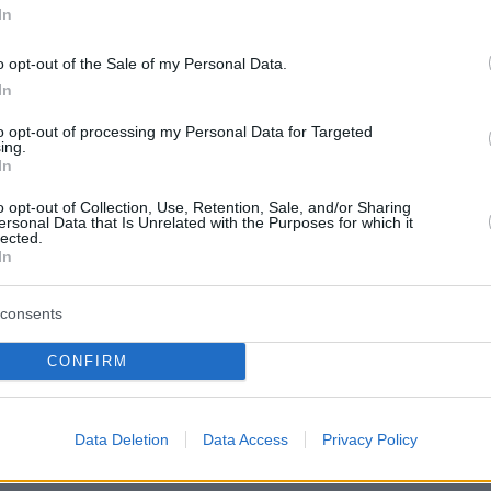
In
o opt-out of the Sale of my Personal Data.
In
to opt-out of processing my Personal Data for Targeted
ing.
In
o opt-out of Collection, Use, Retention, Sale, and/or Sharing
ersonal Data that Is Unrelated with the Purposes for which it
lected.
In
consents
η έδωσαν το «παρών», μεταξύ άλλων, η τέως
CONFIRM
 Δημοκρατίας, Κατερίνα Σακελλαροπούλου, ο
 της κυβέρνησης Κωστής Χατζηδάκης, η
ιτισμού Λίνα Μενδώνη, ο Ευάγγελος Βενιζέλο
Data Deletion
Data Access
Privacy Policy
ογιάννη, ο Σταμάτης Φασούλης, ο Γιώργος