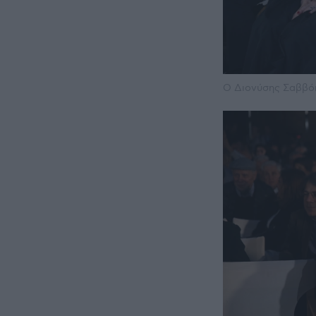
Ο Διονύσης Σαββόπ