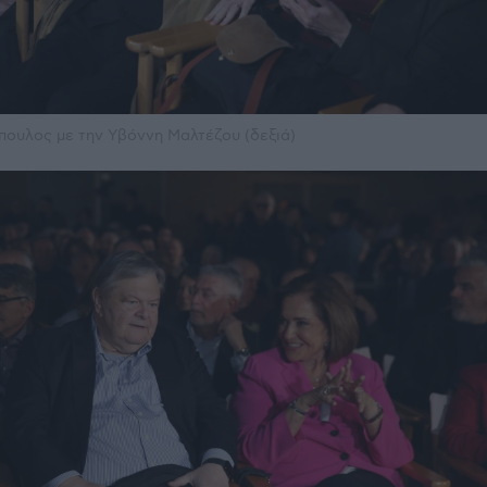
ουλος με την Υβόννη Μαλτέζου (δεξιά)