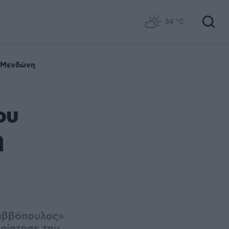
34
°C
 Μενδώνη
ου
η
Σαββόπουλος»
ρίστησε την