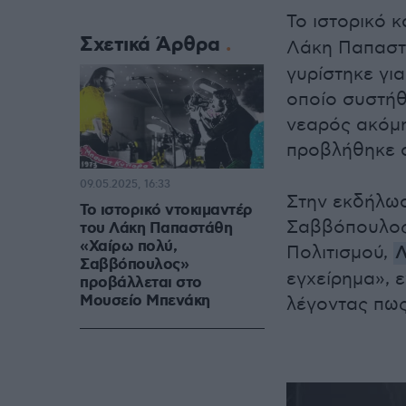
Το ιστορικό 
Σχετικά Άρθρα
Λάκη Παπαστ
γυρίστηκε για
οποίο συστήθ
νεαρός ακόμη
προβλήθηκε 
09.05.2025, 16:33
Στην εκδήλωσ
Το ιστορικό ντοκιμαντέρ
Σαββόπουλος
του Λάκη Παπαστάθη
«Χαίρω πολύ,
Πολιτισμού,
Λ
Σαββόπουλος»
εγχείρημα», 
προβάλλεται στο
Μουσείο Μπενάκη
λέγοντας πως