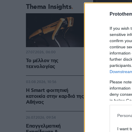
Thema Insights
Protothe
If you wish 
sensitive in
confirm you
continue se
27.07.2026, 06:00
information 
further disc
Το μέλλον της
participants
τεχνολογίας
Downstream 
Please note
03.08.2026, 10:56
information 
Η Smart φοιτητική
deny consent
κατοικία στην καρδιά της
in below Go
Αθήνας
Persona
26.07.2026, 09:54
Επαγγελματική
I want t