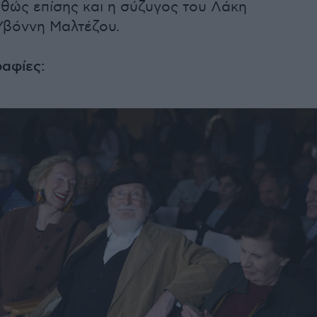
θώς επίσης και η σύζυγος του Λάκη
Υβόννη Μαλτέζου.
αφίες: