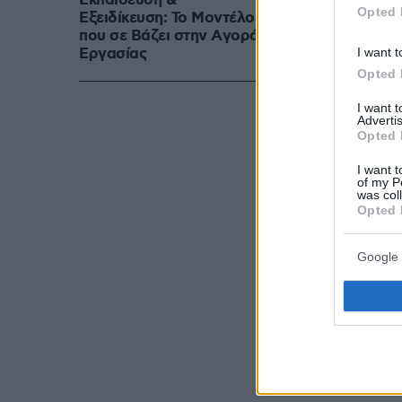
Εκπαίδευση &
Opted 
Εξειδίκευση: Το Mοντέλο
που σε Bάζει στην Aγορά
Eργασίας
I want t
Opted 
I want 
Advertis
Opted 
I want t
of my P
was col
Opted 
Google 
Στην εκδήλωσ
Πρόεδρος της
αντιπρόεδρος
υπουργός Πολ
η Ντόρα Μπακ