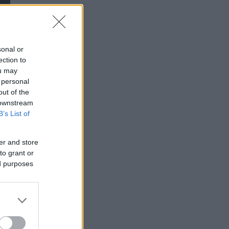
sonal or
ection to
ou may
 personal
out of the
 downstream
B’s List of
er and store
to grant or
ed purposes