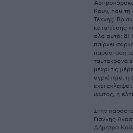
Ασπροκόρακας
Κουν, που τη
Τέχνης. Βρισ
καταπίεσης κ
όλα αυτά; 81
παίρνει σάρκ
παράσταση αλ
ταυτόχρονα ε
μέχρι τις μέρ
αγριότητα, η 
έχει εκλείψει
φωτός, η ελπ
Στην παράστα
Γιάννης Ανασ
Δήμητρα Κού