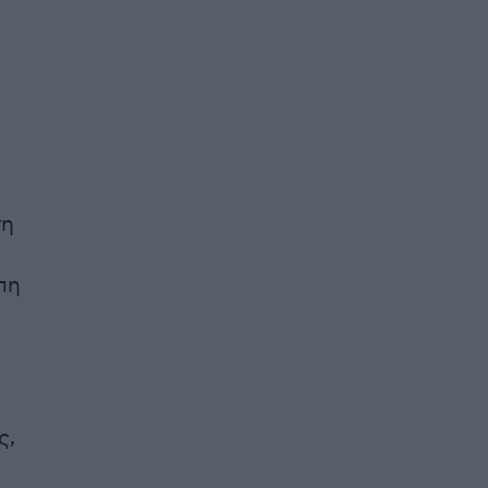
τη
πη
ς,