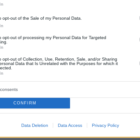
την άλλη, ένα γεμάτο μουσική και χορό κέντρο.
In
ι άραγε νικητής; Η αγάπη ή το καθήκον;
o opt-out of the Sale of my Personal Data.
In
εινάμε για τις ζωές που δεν έχουμε, για
to opt-out of processing my Personal Data for Targeted
ing.
μές που θα μας κάνουν να νιώσουμε σπουδαίο
In
κες πεινασμένοι για τη διατήρηση ενός
o opt-out of Collection, Use, Retention, Sale, and/or Sharing
ύ ονόματος, πλάθουν μια εικόνα για τον εαυτ
ersonal Data that Is Unrelated with the Purposes for which it
lected.
 πλασματική, λειτουργώντας «ανθρωποφαγικά
In
ν έρωτα και την αγάπη, απέναντι σε όλα τα
α. Το επίθετο «Ασπροκόρακας» φανερώνει πω
consents
 θεωρεί τον εαυτό της διαφορετική, ανώτερη
CONFIRM
ους, σ’ έναν κόσμο, όμως, κοινών μαύρων
Data Deletion
Data Access
Privacy Policy
ομός γράφει την κωμωδία «Ο τελευταίος