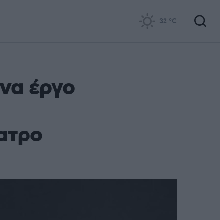
32
°C
ένα έργο
ατρο