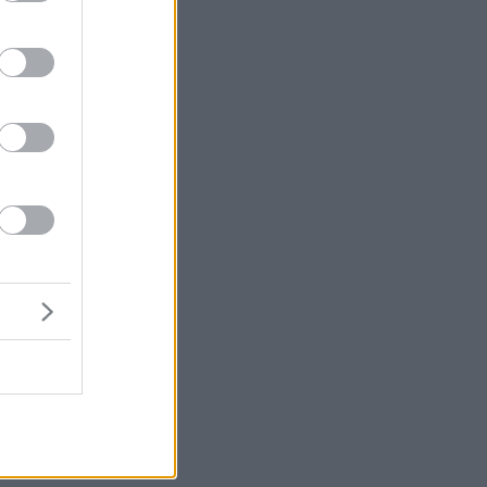
ι.
ό
»
ς