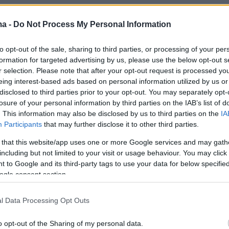
ρίσης έρχονται και… δεν παρέρχονται. Εκεί πο
ma -
Do Not Process My Personal Information
ε αν έχουμε χάσει όλες μας τις βεβαιότητες,
πομένει κάτι σημαντικό: η αγάπη. Ή μήπως όχι
to opt-out of the sale, sharing to third parties, or processing of your per
formation for targeted advertising by us, please use the below opt-out s
r selection. Please note that after your opt-out request is processed y
κες, τα τελευταία μέλη μιας μεγαλοαστικής
eing interest-based ads based on personal information utilized by us or
κογένειας με περισπούδαστα επιτεύγματα,
disclosed to third parties prior to your opt-out. You may separately opt-
losure of your personal information by third parties on the IAB’s list of
σε οικογενειακό συμβούλιο γύρω από το
. This information may also be disclosed by us to third parties on the
IA
γαλμα του αείμνηστου Ευστάθιου Ασπροκόρακ
Participants
that may further disclose it to other third parties.
 που αφιέρωσε τη ζωή του στην ανακάλυψη τ
 that this website/app uses one or more Google services and may gath
μύγας «Ασπροκόρακα». Το συμβούλιο της
including but not limited to your visit or usage behaviour. You may click 
αναθέτει στον γιο, Νικηφόρο Ασπροκόρακα, ν
 to Google and its third-party tags to use your data for below specifi
ogle consent section.
 έρευνες για τον εντοπισμό του σπάνιου
ονο! Ο Νικηφόρος αρνείται, διότι είναι
l Data Processing Opt Outs
ε τη Ρόζα, μία νέα που εργάζεται τις νύχτες 
όλου ηθικής. Απ' τη μια πλευρά, ένα αυστηρό
o opt-out of the Sharing of my personal data.