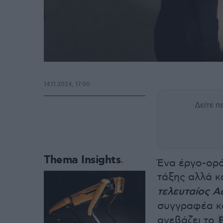
14.11.2024, 17:00
Δείτε 
Thema Insights
Ένα έργο-ορό
τάξης αλλά κα
τελευταίος 
συγγραφέα κ
ανεβάζει το