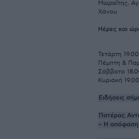
Μωραΐτης, Αγ
Χάνου
Ηέρες και ώ
Τετάρτη 19.00
Πέμπτη & Πα
Σάββατο 18.0
Κυριακή 19.0
Ειδήσεις σήμ
Πατέρας Αντώ
– Η απόφαση 