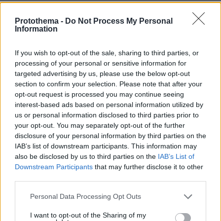
Protothema -
Do Not Process My Personal
Information
Και ενώ μια γυναίκα δεν επιτρέπεται να κάνει
Μάλτα,
άμβλωση στη
μπορεί να ταξιδέψει στη
If you wish to opt-out of the sale, sharing to third parties, or
Ιταλία
γειτονική
και να κάνει εκεί, χωρίς να
processing of your personal or sensitive information for
περάσει από έλεγχο διαβατηρίων ή να
targeted advertising by us, please use the below opt-out
χρειαστεί να ανταλλάξει νόμισμα, αφού η
section to confirm your selection. Please note that after your
opt-out request is processed you may continue seeing
Ευρωπαϊκή Ένωση.
Μάλτα ανήκει στην
Αν και
interest-based ads based on personal information utilized by
δεν υπάρχουν επίσημα στοιχεία για τον αριθμό
us or personal information disclosed to third parties prior to
των γυναικών που ταξιδεύουν από τη Μάλτα σε
your opt-out. You may separately opt-out of the further
άλλες χώρες της Ε.Ε. για να υποβληθούν σε
disclosure of your personal information by third parties on the
IAB’s list of downstream participants. This information may
άμβλωση, διεθνείς οργανώσεις εκτιμούν ότι
also be disclosed by us to third parties on the
IAB’s List of
είναι 300 ανά έτος. Σαν αποτέλεσμα, η
Downstream Participants
that may further disclose it to other
άμβλωση είναι ένα δικαίωμα μόνο για τους
third parties.
προνομιούχους, όσους μπορούν να
Please note that this website/app uses one or more Google
Personal Data Processing Opt Outs
ανταπεξέλθουν στο κόστος αυτού του ταξιδιού.
services and may gather and store information including but
not limited to your visit or usage behaviour. You may click to
I want to opt-out of the Sharing of my