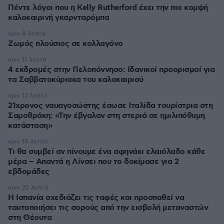
Πέντε λόγοι που η Kelly Rutherford έχει την πιο κομψή
καλοκαιρινή γκαρνταρόμπα
πριν 8 λεπτά
Ζωμός πλούσιος σε κολλαγόνο
πριν 11 λεπτά
4 εκδρομές στην Πελοπόννησο: Ιδανικοί προορισμοί για
τα Σαββατοκύριακα του καλοκαιριού
πριν 12 λεπτά
21χρονος ναυαγοσώστης έσωσε Ιταλίδα τουρίστρια στη
Σαμοθράκη: «Την έβγαλαν στη στεριά σε ημιλιπόθυμη
κατάσταση»
πριν 18 λεπτά
Τι θα συμβεί αν πίνουμε ένα σφηνάκι ελαιόλαδο κάθε
μέρα – Απαντά η Λίνσει που το δοκίμασε για 2
εβδομάδες
πριν 22 λεπτά
Η Ισπανία σχεδιάζει τις ταφές και προσπαθεί να
ταυτοποιήσει τις σορούς από την εισβολή μεταναστών
στη Θέουτα