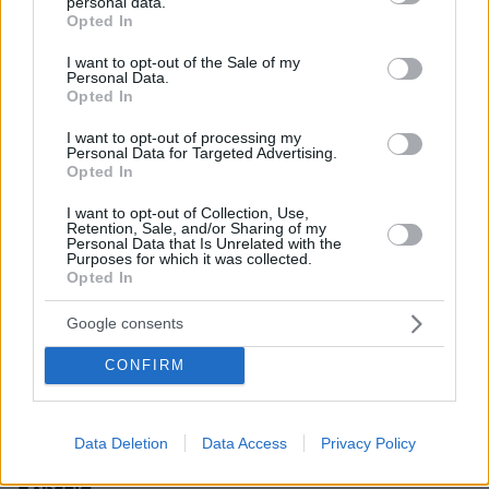
personal data.
Ιταλία,
Την ίδια στιγμή στην
ο νόμος για την
grant or deny consent to Google and its third-party tags to
Opted In
εξωσωματική γονιμοποίηση
use your data for below specified purposes in below Google
είναι πολύ
consent section.
αυστηρός. Δεν επιτρέπεται για τα ομόφυλα
I want to opt-out of the Sale of my
Personal Data.
ζευγάρια και τις γυναίκες που δεν είναι σε
Opted In
επίσημη ετερόφυλη σχέση. Η αυστηρή
I want to opt-out of processing my
νομοθεσία έχει οδηγήσει πολλές Ιταλίδες να
Personal Data for Targeted Advertising.
Opted In
ταξιδεύουν στο εξωτερικό για να συλλάβουν
παιδί με εξωσωματική γονιμοποίηση. Ένας από
I want to opt-out of Collection, Use,
Retention, Sale, and/or Sharing of my
τους πιο δημοφιλείς προορισμούς είναι η
Personal Data that Is Unrelated with the
Purposes for which it was collected.
Ελλάδα.
Opted In
Google consents
Ελλάδα
ευθανασία
Ταυτόχρονα, στην
η
CONFIRM
παραμένει παράνομη, παρά τις κατά καιρούς
προσπάθειες νομιμοποίησης της, με τους
ασθενείς να αναζητούν τη λύση της
Data Deletion
Data Access
Privacy Policy
ευθανασίας στο εξωτερικό, κυρίως στην