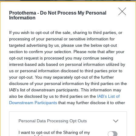
Protothema -
Do Not Process My Personal
Information
08.08.2026, 12:18
Από τη Μόρια στον γάμο, τη ΜΚΟ και την
If you wish to opt-out of the sale, sharing to third parties, or
κατηγορία για φόνο: Η σκοτεινή διαδρομή του
processing of your personal or sensitive information for
26χρονου Αφγανού που σκότωσε τη Βρετανίδα
targeted advertising by us, please use the below opt-out
στην Κυψέλη
section to confirm your selection. Please note that after your
opt-out request is processed you may continue seeing
interest-based ads based on personal information utilized by
us or personal information disclosed to third parties prior to
your opt-out. You may separately opt-out of the further
disclosure of your personal information by third parties on the
IAB’s list of downstream participants. This information may
also be disclosed by us to third parties on the
IAB’s List of
Downstream Participants
that may further disclose it to other
third parties.
Please note that this website/app uses one or more Google
Personal Data Processing Opt Outs
services and may gather and store information including but
not limited to your visit or usage behaviour. You may click to
I want to opt-out of the Sharing of my