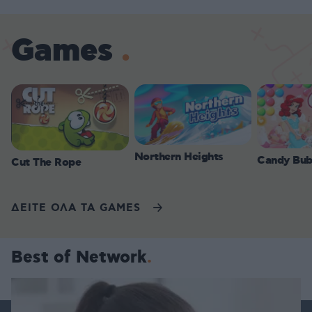
Games
Northern Heights
Candy Bub
Cut The Rope
ΔΕΙΤΕ ΟΛΑ ΤΑ GAMES
Best of Network