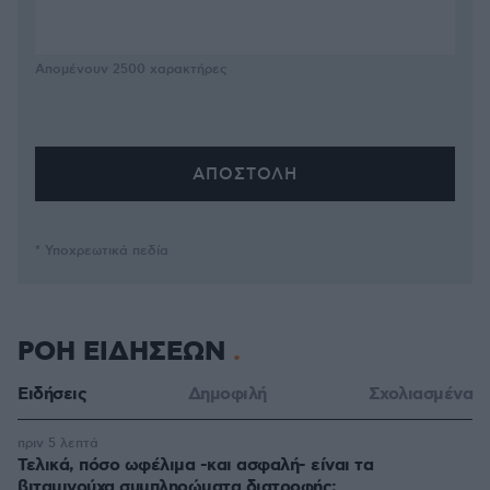
Απομένουν
2500
χαρακτήρες
* Υποχρεωτικά πεδία
ΡΟΗ ΕΙΔΗΣΕΩΝ
Ειδήσεις
Δημοφιλή
Σχολιασμένα
πριν 5 λεπτά
Τελικά, πόσο ωφέλιμα -και ασφαλή- είναι τα
βιταμινούχα συμπληρώματα διατροφής;