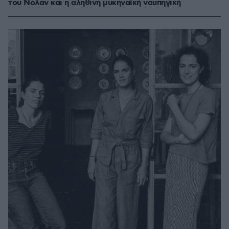
του Νόλαν και η αληθινή μυκηναϊκή ναυπηγική