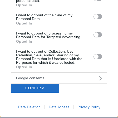
personal data.
grant or deny consent to Google and its third-party tags to
Opted In
use your data for below specified purposes in below Google
consent section.
I want to opt-out of the Sale of my
Personal Data.
Opted In
I want to opt-out of processing my
Personal Data for Targeted Advertising.
Opted In
I want to opt-out of Collection, Use,
08.08.2026, 10:26
Retention, Sale, and/or Sharing of my
Personal Data that Is Unrelated with the
Τι έγραφαν οι ξένοι ανταποκριτές σε
Purposes for which it was collected.
τηλεγραφήματά τους από τη Μικρά Ασία το 1921
Opted In
Google consents
Σε 57χρονη γυναίκα ανήκει η σορός
στον Λυκαβηττό, από πτώση ο
CONFIRM
θάνατος
54
08.08.2026, 15:07
Data Deletion
Data Access
Privacy Policy