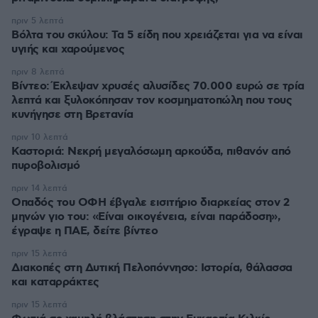
πριν 5 λεπτά
Βόλτα του σκύλου: Τα 5 είδη που χρειάζεται για να είναι
υγιής και χαρούμενος
πριν 8 λεπτά
Βίντεο: Έκλεψαν χρυσές αλυσίδες 70.000 ευρώ σε τρία
λεπτά και ξυλοκόπησαν τον κοσμηματοπώλη που τους
κυνήγησε στη Βρετανία
πριν 10 λεπτά
Καστοριά: Νεκρή μεγαλόσωμη αρκούδα, πιθανόν από
πυροβολισμό
πριν 14 λεπτά
Οπαδός του ΟΦΗ έβγαλε εισιτήριο διαρκείας στον 2
μηνών γιο του: «Είναι οικογένεια, είναι παράδοση»,
έγραψε η ΠΑΕ, δείτε βίντεο
πριν 15 λεπτά
Διακοπές στη Δυτική Πελοπόννησο: Ιστορία, θάλασσα
και καταρράκτες
πριν 15 λεπτά