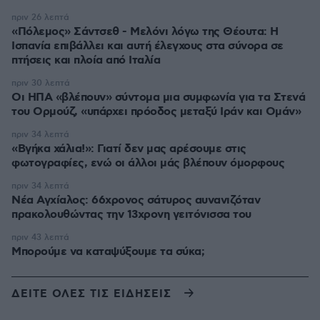
πριν 26 λεπτά
«Πόλεμος» Σάντσεθ - Μελόνι λόγω της Θέουτα: Η
Ισπανία επιβάλλει και αυτή έλεγχους στα σύνορα σε
πτήσεις και πλοία από Ιταλία
πριν 30 λεπτά
Οι ΗΠΑ «βλέπουν» σύντομα μια συμφωνία για τα Στενά
του Ορμούζ, «υπάρχει πρόοδος μεταξύ Ιράν και Ομάν»
πριν 34 λεπτά
«Βγήκα χάλια!»: Γιατί δεν μας αρέσουμε στις
φωτογραφίες, ενώ οι άλλοι μάς βλέπουν όμορφους
πριν 34 λεπτά
Νέα Αγχίαλος: 66χρονος σάτυρος αυνανιζόταν
πρακολουθώντας την 13χρονη γειτόνισσα του
πριν 43 λεπτά
Μπορούμε να καταψύξουμε τα σύκα;
ΔΕΙΤΕ ΟΛΕΣ ΤΙΣ ΕΙΔΗΣΕΙΣ