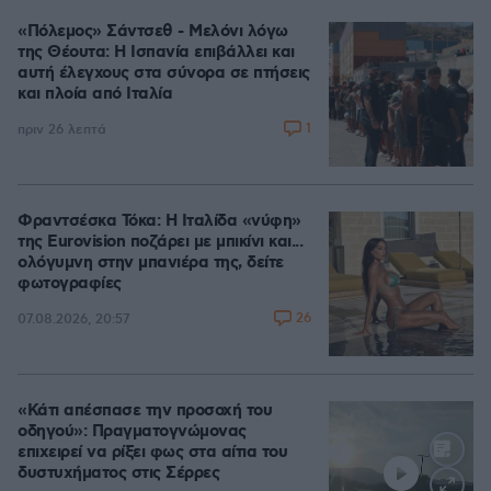
«Πόλεμος» Σάντσεθ - Μελόνι λόγω
της Θέουτα: Η Ισπανία επιβάλλει και
αυτή έλεγχους στα σύνορα σε πτήσεις
και πλοία από Ιταλία
1
πριν 26 λεπτά
Φραντσέσκα Τόκα: Η Ιταλίδα «νύφη»
της Eurovision ποζάρει με μπικίνι και...
ολόγυμνη στην μπανιέρα της, δείτε
φωτογραφίες
26
07.08.2026, 20:57
«Κάτι απέσπασε την προσοχή του
οδηγού»: Πραγματογνώμονας
επιχειρεί να ρίξει φως στα αίτια του
δυστυχήματος στις Σέρρες