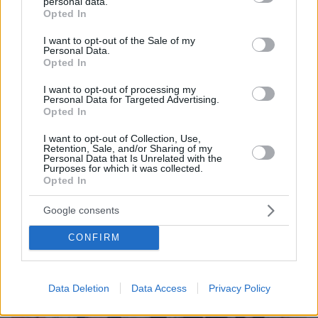
personal data.
grant or deny consent to Google and its third-party tags to
Opted In
use your data for below specified purposes in below Google
consent section.
I want to opt-out of the Sale of my
Personal Data.
07.08.2026, 18:22
Opted In
«Πόσα θέλεις για το κορίτσι;»: Τουρίστας στην
Κρήτη ζητά... τιμή για να ασελγήσει σε ανήλικη, τι
I want to opt-out of processing my
καταγγέλλει ο ιδιοκτήτης επιχείρησης
Personal Data for Targeted Advertising.
Opted In
I want to opt-out of Collection, Use,
Retention, Sale, and/or Sharing of my
Personal Data that Is Unrelated with the
Purposes for which it was collected.
Opted In
Google consents
CONFIRM
Data Deletion
Data Access
Privacy Policy