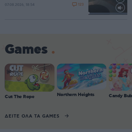
123
07.08.2026, 18:54
Loaded
:
100.00%
Games
Northern Heights
Candy Bub
Cut The Rope
ΔΕΙΤΕ ΟΛΑ ΤΑ GAMES