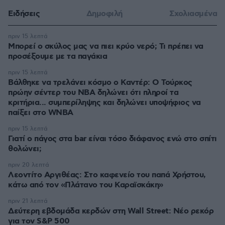
Ειδήσεις
Δημοφιλή
Σχολιασμένα
πριν 15 λεπτά
Μπορεί ο σκύλος μας να πιει κρύο νερό; Τι πρέπει να
προσέξουμε με τα παγάκια
πριν 15 λεπτά
Βάλθηκε να τρελάνει κόσμο ο Καντέρ: Ο Τούρκος
πρώην σέντερ του NBA δηλώνει ότι πληροί τα
κριτήρια... συμπερίληψης και δηλώνει υποψήφιος να
παίξει στο WNBA
πριν 15 λεπτά
Γιατί ο πάγος στα bar είναι τόσο διάφανος ενώ στο σπίτι
θολώνει;
πριν 20 λεπτά
Λεοντίτο Αργιθέας: Στο καφενείο του παπά Χρήστου,
κάτω από τον «Πλάτανο του Καραϊσκάκη»
πριν 21 λεπτά
Δεύτερη εβδομάδα κερδών στη Wall Street: Νέο ρεκόρ
για τον S&P 500