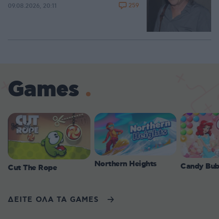
259
09.08.2026, 20:11
Games
Northern Heights
Candy Bub
Cut The Rope
ΔΕΙΤΕ ΟΛΑ ΤΑ GAMES