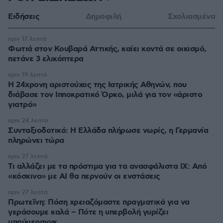
Ειδήσεις
Δημοφιλή
Σχολιασμένα
πριν 17 λεπτά
Φωτιά στον Κουβαρά Αττικής, καίει κοντά σε οικισμό,
πετάνε 3 ελικόπτερα
πριν 19 λεπτά
Η 24χρονη αριστούχος της Ιατρικής Αθηνών, που
διάβασε τον Ιπποκρατικό Όρκο, μιλά για τον «άριστο
γιατρό»
πριν 24 λεπτά
Συνταξιοδοτικό: H Ελλάδα πλήρωσε νωρίς, η Γερμανία
πληρώνει τώρα
πριν 27 λεπτά
Τι αλλάζει με τα πρόστιμα για τα ανασφάλιστα ΙΧ: Από
«κόσκινο» με AI θα περνούν οι ενστάσεις
πριν 27 λεπτά
Πρωτεΐνη: Πόση χρειαζόμαστε πραγματικά για να
γεράσουμε καλά – Πότε η υπερβολή γυρίζει
μπούμερανγκ