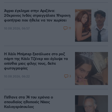
Άγριο έγκλημα στην Αριζόνα:
20χρονος Ινδός στραγγάλισε 19χρονη
φοιτήτρια που ήθελε να τον χωρίσει
11
10.08.2026, 06:57
Η Χέιλι Μπίμπερ ξεσάλωσε στο ροζ
πάρτι της Κάιλι Τζένερ και έγλυψε τα
οπίσθια μιας φίλης τους, δείτε
φωτογραφίες
3
10.08.2026, 06:22
Πέθανε στα 74 του χρόνια ο
σπουδαίος ηθοποιός Νίκος
Καλογερόπουλος