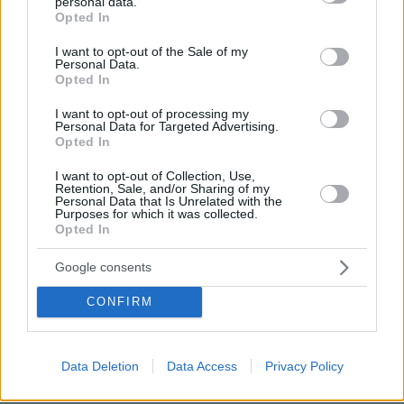
ήξεραν ότι η μπάλα μπάσκετ είναι
personal data.
grant or deny consent to Google and its third-party tags to
πορτοκαλί» - Τι είπε για το έμφραγμα
Opted In
use your data for below specified purposes in below Google
που υπέστη το 2020, Αταμάν,
consent section.
Ομπράντοβιτς και Αγγελόπουλους
I want to opt-out of the Sale of my
Personal Data.
Opted In
125
09.08.2026, 18:32
I want to opt-out of processing my
Personal Data for Targeted Advertising.
Χάος στη Μέση Ανατολή 5 μήνες από
Opted In
την έναρξη του πολέμου: Το
στριμωγμένο Ιράν ανεβάζει τον...
I want to opt-out of Collection, Use,
λογαριασμό, οι ΗΠΑ χάνουν τον
Retention, Sale, and/or Sharing of my
έλεγχο της επόμενης ημέρας
Personal Data that Is Unrelated with the
Purposes for which it was collected.
Opted In
10.08.2026, 07:24
Google consents
Τα αναπάντητα ερωτήματα για την
CONFIRM
τραγωδία στην Πάρο με τον νεκρό
4χρονο στην πισίνα: Στο μικροσκόπιο
οι κάμερες και ο ρόλος του
ναυαγοσώστη
Data Deletion
Data Access
Privacy Policy
1
10.08.2026, 07:13