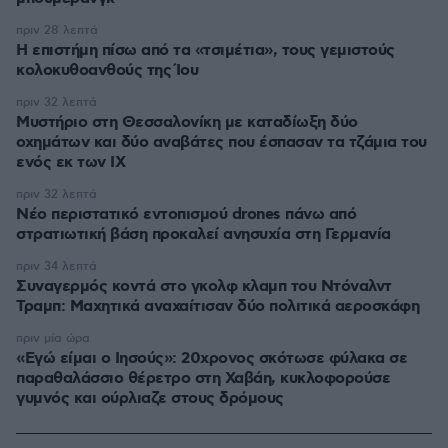
πριν 28 λεπτά
Η επιστήμη πίσω από τα «τσιμέτια», τους γεμιστούς
κολοκυθοανθούς της Ίου
πριν 32 λεπτά
Μυστήριο στη Θεσσαλονίκη με καταδίωξη δύο
οχημάτων και δύο αναβάτες που έσπασαν τα τζάμια του
ενός εκ των ΙΧ
πριν 32 λεπτά
Νέο περιστατικό εντοπισμού drones πάνω από
στρατιωτική βάση προκαλεί ανησυχία στη Γερμανία
πριν 34 λεπτά
Συναγερμός κοντά στο γκολφ κλαμπ του Ντόναλντ
Τραμπ: Μαχητικά αναχαίτισαν δύο πολιτικά αεροσκάφη
πριν μία ώρα
«Εγώ είμαι ο Ιησούς»: 20χρονος σκότωσε φύλακα σε
παραθαλάσσιο θέρετρο στη Χαβάη, κυκλοφορούσε
γυμνός και ούρλιαζε στους δρόμους