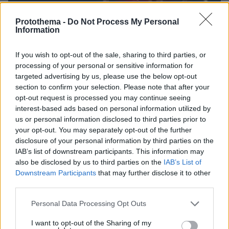
Protothema -
Do Not Process My Personal
Information
If you wish to opt-out of the sale, sharing to third parties, or
processing of your personal or sensitive information for
targeted advertising by us, please use the below opt-out
section to confirm your selection. Please note that after your
opt-out request is processed you may continue seeing
interest-based ads based on personal information utilized by
us or personal information disclosed to third parties prior to
your opt-out. You may separately opt-out of the further
Loaded
:
disclosure of your personal information by third parties on the
100.00%
09.08.2026, 21:55
IAB’s list of downstream participants. This information may
Δήμας: Το ελικόπτερο είχε άδεια να προσγειωθεί
also be disclosed by us to third parties on the
IAB’s List of
στο ελικοδρόμιο του νησιού στις Αλυκές και όχι
Downstream Participants
that may further disclose it to other
στο Σαρακήνικο
third parties.
Please note that this website/app uses one or more Google
Personal Data Processing Opt Outs
Γιαννακόπουλος για Ολυμπιακό: «Πριν
services and may gather and store information including but
10 χρόνια φώναζαν οφσάιντ, δεν
not limited to your visit or usage behaviour. You may click to
I want to opt-out of the Sharing of my