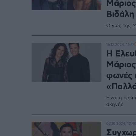
Μάριος
Βιδάλη
Ο γιος της 
16.12.2024, 16:44
Η Ελευ
Μάριος
φωνές 
«Παλλ
Είναι η πρώ
σκηνής
02.10.2024, 12:4
Συγχωρ