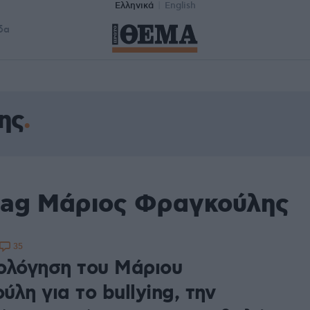
Ελληνικά
English
δα
ης
tag Μάριος Φραγκούλης
35
ολόγηση του Μάριου
λη για το bullying, την