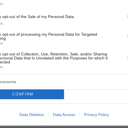
φαλικό στη σκηνή του Ηρωδείου
In
o opt-out of the Sale of my Personal Data.
3
7
In
ος Φραγκούλης ερμηνεύει τις
to opt-out of processing my Personal Data for Targeted
ς επιτυχίες του Μίκη
ing.
In
άκη στο Ηρώδειο
o opt-out of Collection, Use, Retention, Sale, and/or Sharing
ersonal Data that Is Unrelated with the Purposes for which it
ναι τα τραγούδια του που έδωσαν φωνή στους
lected.
In
ς ποιητές του εικοστού αιώνα και τραγουδήθηκαν σε
νες γλώσσες
consents
12
9
CONFIRM
ουραστεί και να ξαναβρεί τον
της, δήλωσε ο Φραγκούλης για
Data Deletion
Data Access
Privacy Policy
βανιτάκη μετά την ακύρωση των