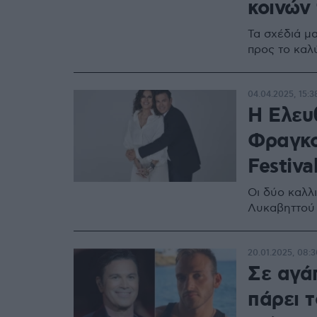
κοινών
Τα σχέδιά μ
προς το καλ
04.04.2025, 15:3
Η Ελευ
Φραγκο
Festiva
Οι δύο καλλ
Λυκαβηττού
20.01.2025, 08:3
Σε αγά
πάρει τ