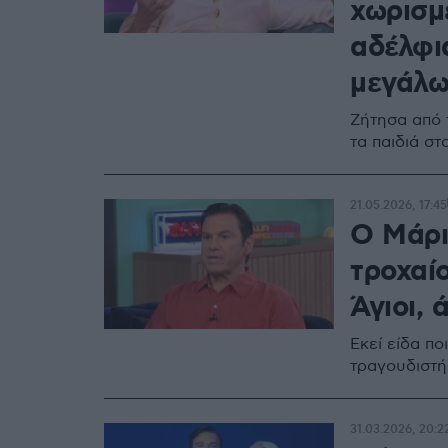
χωρισμ
αδέλφια
μεγάλ
Ζήτησα από 
τα παιδιά στ
21.05.2026, 17:45
Ο Μάρι
τροχαί
Άγιοι, 
Εκεί είδα πο
τραγουδιστή
31.03.2026, 20:2