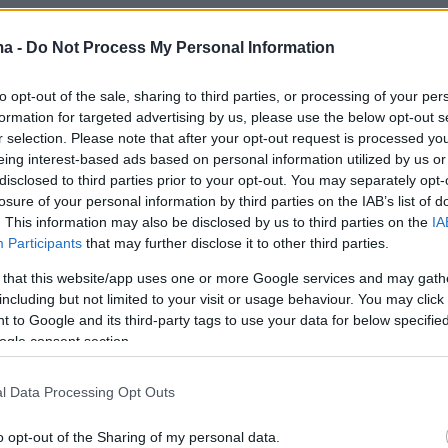
ma -
Do Not Process My Personal Information
2
4
απούσα, ήταν η Ελλάδα όλη,
to opt-out of the sale, sharing to third parties, or processing of your per
 ο Μάριος Φραγκούλης για τον
formation for targeted advertising by us, please use the below opt-out s
r selection. Please note that after your opt-out request is processed y
η Σαββόπουλο
eing interest-based ads based on personal information utilized by us or
disclosed to third parties prior to your opt-out. You may separately opt-
δαίος τραγουδοποιός και δάσκαλος για όλους μας,
losure of your personal information by third parties on the IAB’s list of
. This information may also be disclosed by us to third parties on the
IA
Participants
that may further disclose it to other third parties.
3
 that this website/app uses one or more Google services and may gath
 Φραγκούλης για Μαρινέλλα:
including but not limited to your visit or usage behaviour. You may click 
 to Google and its third-party tags to use your data for below specifi
ώς τα πράγματα δεν αλλάζουν
ogle consent section.
l Data Processing Opt Outs
λύ και μου λείπει, σχολίασε ο τραγουδιστής για τη
o opt-out of the Sharing of my personal data.
νεύτρια που πριν από έναν χρόνο