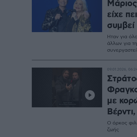
Μάριος
είχε πε
συμβεί
Ήταν για όλ
άλλων για τη
συνεργαστεί
09.01.2026, 06:2
Στράτο
Φραγκο
με κορ
Βέρντι,
Ο όρκος φιλ
ζωής