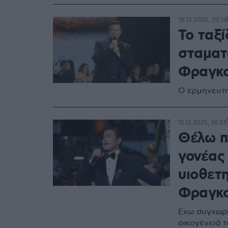
18.12.2025, 20:14
Το ταξί
σταματ
Φραγκο
Ο ερμηνευτή
15.12.2025, 18:57
Θέλω π
γονέας 
υιοθετ
Φραγκ
Έχω συγχωρέσ
οικογένειά 