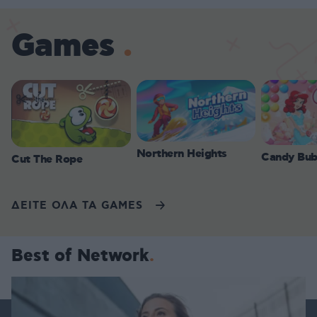
Games
Northern Heights
Candy Bub
Cut The Rope
ΔΕΙΤΕ ΟΛΑ ΤΑ GAMES
Best of Network