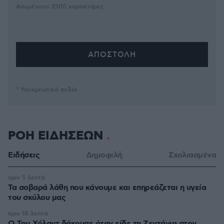
Απομένουν
2500
χαρακτήρες
* Υποχρεωτικά πεδία
ΡΟΗ ΕΙΔΗΣΕΩΝ
Ειδήσεις
Δημοφιλή
Σχολιασμένα
πριν 5 λεπτά
Τα σοβαρά λάθη που κάνουμε και επηρεάζεται η υγεία
του σκύλου μας
πριν 10 λεπτά
Ο Τομ Χόλαντ δάκρυσε όταν είδε τη Ζεντάγια στον