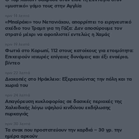
«μυστικό» γάμο τους στην Αγγλία
πριν 14 λεπτά
«Μπαϊράκι» του Νετανιάχου, απορρίπτει το ειρηνευτικό
σχέδιο του Τραμπ για τη Γάζα: Δεν αποσύρουμε τον
στρατό μέχρι να αφοπλιστεί εντελώς η Χαμάς
πριν 19 λεπτά
Φωτιά στο Κορωπί, 112 στους κατοίκους για ετοιμότητα:
Επιχειρούν ισχυρές επίγειες δυνάμεις και έξι εναέρια,
βίντεο
πριν 22 λεπτά
Διακοπές στο Ηράκλειο: Εξερευνώντας την πόλη και τα
χωριά του
πριν 24 λεπτά
Απαγόρευση κυκλοφορίας σε δασικές περιοχές της
Χαλκιδικής λόγω υψηλού κινδύνου εκδήλωσης
πυρκαγιάς
πριν 30 λεπτά
Τα σνακ που προστατεύουν την καρδιά – 30 γρ. την
ημέρα αρκούν