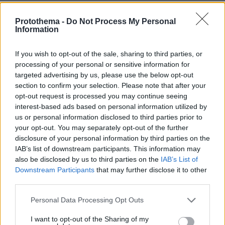
ΠΑΥΛΟΣ ΜΑΡΙΝΑΚΗΣ
Protothema -
Do Not Process My Personal
πριν 32 λεπτά
Information
Το δημογραφικό δεν μπορεί να περιμένει
πριν 35 λεπτά
If you wish to opt-out of the sale, sharing to third parties, or
Κρεμμύδια για στιφάδο. Έτσι το ξεφλούδισμά τους
processing of your personal or sensitive information for
γίνεται παιχνιδάκι
targeted advertising by us, please use the below opt-out
πριν 35 λεπτά
section to confirm your selection. Please note that after your
Τελικά πρέπει να περιμένουμε να χωνέψουμε για να
opt-out request is processed you may continue seeing
κολυμπήσουμε;
interest-based ads based on personal information utilized by
us or personal information disclosed to third parties prior to
your opt-out. You may separately opt-out of the further
ΔΕΙΤΕ ΟΛΕΣ ΤΙΣ ΕΙΔΗΣΕΙΣ
disclosure of your personal information by third parties on the
IAB’s list of downstream participants. This information may
also be disclosed by us to third parties on the
IAB’s List of
Downstream Participants
that may further disclose it to other
ΤΑ ΠΙΟ ΔΗΜΟΦΙΛΗ
third parties.
Please note that this website/app uses one or more Google
Personal Data Processing Opt Outs
services and may gather and store information including but
not limited to your visit or usage behaviour. You may click to
I want to opt-out of the Sharing of my