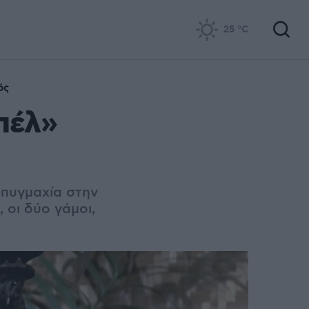
25
°C
ός
πέλ»
 πυγμαχία στην
 οι δύο γάμοι,