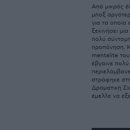
Από μικρός έ
μποξ αργότερ
για τα οποία
ξεκινήσει μι
πολύ σύντομη
προπόνηση. Κ
mentalite το
έβγαινε πολύ
περιελάμβανε 
στράφηκε στη
Δραματική Σχ
έμελλε να εξε