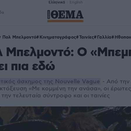
Ελληνικά
English
δα
ν Πολ Μπελμοντό
Κινηματογράφος
Ταινίες
Γαλλία
Ηθοποι
λ Μπελμοντό: Ο «Μπεμ
ει πια εδώ
τικός άσχημος της Nouvelle Vague
- Από την
εκτόξευση «Με κομμένη την ανάσα», οι έρωτες,
την τελευταία σύντροφο και οι ταινίες