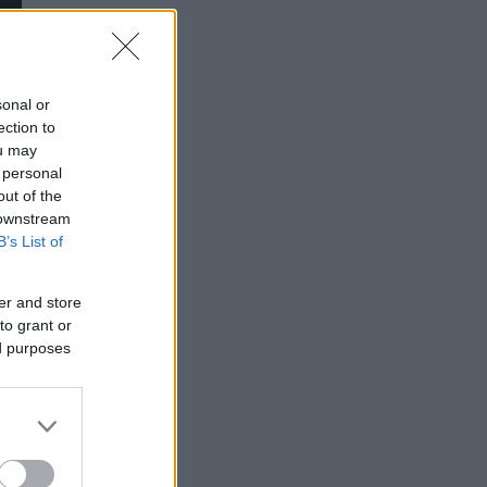
sonal or
ection to
ou may
 personal
out of the
 downstream
B’s List of
er and store
to grant or
ed purposes