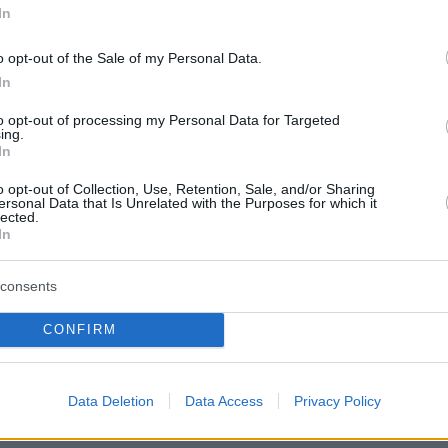
In
τά από εκείνη την σκηνή, στα 88 του χρόνια
 Πολ Μπελμοντό έφυγε σήμερα από την ζωή
o opt-out of the Sale of my Personal Data.
νο του ουσιαστικά το φιλαράκι του Αλεν
In
to opt-out of processing my Personal Data for Targeted
ing.
In
 οποίο έδεσαν στο κλασσικό «Borsalino» σε έ
o opt-out of Collection, Use, Retention, Sale, and/or Sharing
ersonal Data that Is Unrelated with the Purposes for which it
ίγμα γοητείας και αρρενωπότητας, με τον
lected.
In
 απολαμβάνει τον ρόλο του στο μέγιστο
consents
ς ήταν η χαρά της ζωής αυτός ο τύπος που
CONFIRM
ο τον έρωτα ενός γλύπτη με Ιταλικές ρίζες και
 ζωγράφου, χωρίς να πάρει τίποτε από τις
Data Deletion
Data Access
Privacy Policy
ς τους φλέβες.