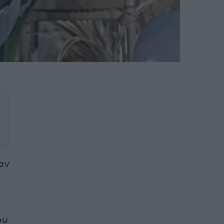
αν
ου