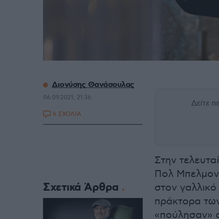
Διονύσης Θανάσουλας
06.09.2021, 21:36
Δείτε 
6 ΣΧΟΛΙΑ
Στην τελευτα
Πολ Μπελμοντ
Σχετικά Άρθρα
στον γαλλικό
πράκτορα των
«πούλησαν» σ