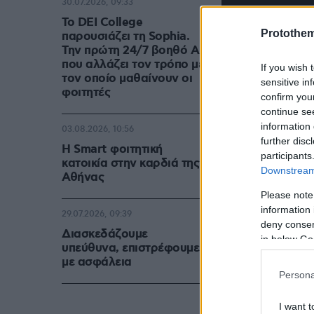
30.07.2026, 09:33
Το DEI College
Protothe
παρουσιάζει τη Sophia.
Την πρώτη 24/7 βοηθό AI
που αλλάζει τον τρόπο με
If you wish 
τον οποίο μαθαίνουν οι
sensitive in
φοιτητές
confirm you
continue se
information 
03.08.2026, 10:56
further disc
Η Smart φοιτητική
participants
κατοικία στην καρδιά της
Downstream 
Αθήνας
Please note
information 
29.07.2026, 09:39
deny consent
Διασκεδάζουμε
in below Go
υπεύθυνα, επιστρέφουμε
με ασφάλεια
Persona
I want t