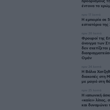
προορισμούς τη
έντονα τα χρώ
πριν 17 λεπτά
Η εμπειρία σε 
εστιατόρια της
πριν 20 λεπτά
Φρουροί της Επ
άνοιγμα των Σ
δεν σχετίζεται 
διαπραγματεύσε
Ομάν
πριν 24 λεπτά
Η Βάλια Χατζη
διακοπές στη Μ
με μαγιό στη θ
πριν 25 λεπτά
Η ιαπωνική άσκ
«καίει» λίπος, 
και δυναμώνει 