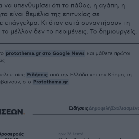
α να υπενθυμίσει ότι το πάθος, η αγάπη, η
τα είναι θεμέλια της επιτυχίας σε
ε επάγγελμα. Κι όταν αυτά συναντήσουν τη
 το μέλλον δεν το περιμένεις. Το δημιουργείς.
protothema.gr στο Google News
το
και μάθετε πρώτοι
εις
Ειδήσεις
 τελευταίες
από την Ελλάδα και τον Κόσμο, τη
Protothema.gr
μβαίνουν, στο
Ειδήσεις
Δημοφιλή
Σχολιασμέν
ΗΣΕΩΝ
 δροσερούς
πριν 26 λεπτά