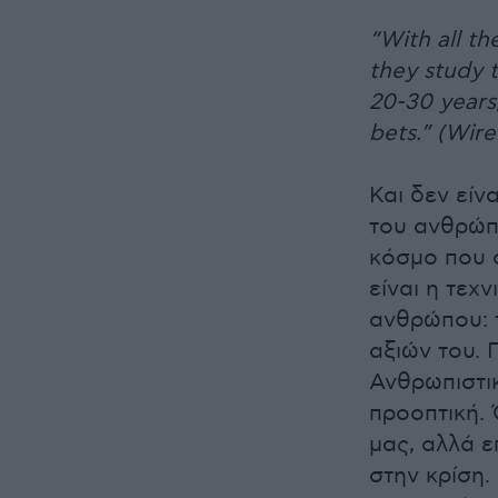
“With all t
they study t
20‑30 years,
bets.” (Wire
Και δεν είν
του ανθρώπο
κόσμο που α
είναι η τεχ
ανθρώπου: τ
αξιών του. 
Ανθρωπιστικ
προοπτική. 
μας, αλλά ε
στην κρίση