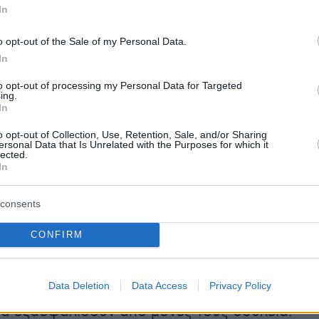
κών σπουδών κερδίζουν
στρατηγικό
In
α
.
o opt-out of the Sale of my Personal Data.
In
το γνωρίζουν, αλλά δεκάδες ηγέτες στο
to opt-out of processing my Personal Data for Targeted
ίναι απόφοιτοι Κλασικών Σπουδών. Το
ing.
In
δεν είναι θεωρητικό. Από τον
Boris Johnson
,
huck Geschke
, (συνιδρυτή της Adobe) και την
o opt-out of Collection, Use, Retention, Sale, and/or Sharing
ersonal Data that Is Unrelated with the Purposes for which it
g
, οι Κλασικές και Ανθρωπιστικές Σπουδές
lected.
In
ν διαρκώς ότι δεν σε περιορίζουν σε μία
ελματική διαδρομή. Tο να έχεις σπουδάσει
consents
Humanities είναι συχνά συνώνυμο με παιδεία,
εσία.
CONFIRM
ρο δεν γράφεται για να ωραιοποιήσει
Data Deletion
Data Access
Privacy Policy
Ούτε ισχυρίζεται ότι η φιλοσοφία ή η κλασική
θα εξασφαλίσουν από μόνες τους δουλειά.