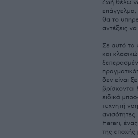
ζωή θέλω να
επάγγελμα, 
θα το υπηρε
αντέξεις να
Σε αυτό το 
και κλασικώ
ξεπερασμένη
πραγματικότ
δεν είναι ξ
βρίσκονται 
ειδικά μπρο
τεχνητή νοη
ανισότητες.
Harari, ένα
της εποχής 