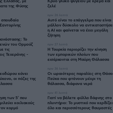
ς Ελλάδας, με
Κρύο γλυκό ψυγείου με κρέμα και
ματα της Φύσης
ζελέ
πριν 26 λεπτά
5 σπουδαία
Αυτό είναι το επάγγελμα που είναι
 Σαντορίνης
μάλλον δύσκολο να αντικαταστήσε
η AI και φαίνεται να έχει μεγάλη
ζήτηση
ανάστασης: Το
τενών του Ορμούζ
πριν 27 λεπτά
με τις
Η Τουρκία περιορίζει την κίνηση
ις Τεχεράνης -
των εμπορικών πλοίων που
εισέρχονται στη Μαύρη Θάλασσα
πριν 36 λεπτά
θεοδώρου κάνει
Οι ωραιότερες παραλίες στη Θάσο
ύκονο, οι πόζες της
Πεύκα που φτάνουν μέχρι τη
άλασσα
θάλασσα, διάφανα νερά
πριν 41 λεπτά
ηση των 5′ που
Γιατί να βάλετε φύλλα δάφνης στο
σμιλεύει κοιλιακούς
πλυντήριο: Το μυστικό που κερδίζει
τον κορμό
όλο και περισσότερους θαυμαστές