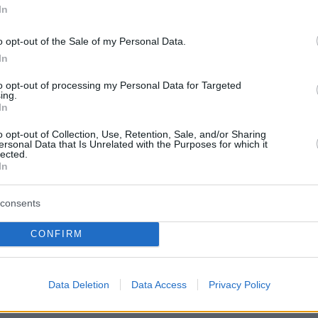
In
o opt-out of the Sale of my Personal Data.
In
to opt-out of processing my Personal Data for Targeted
ing.
In
o opt-out of Collection, Use, Retention, Sale, and/or Sharing
ersonal Data that Is Unrelated with the Purposes for which it
lected.
In
consents
 - Γ. Κονδράρος
CONFIRM
Data Deletion
Data Access
Privacy Policy
ο στην κατηγορία Education & Learning
για τ