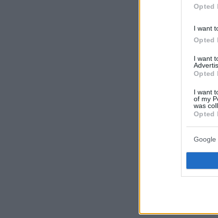
Opted 
I want t
Opted 
I want 
Advertis
Opted 
I want t
of my P
was col
Opted 
Google 
Ρ. Αντωνακόπουλος
Χρυσό βραβεί