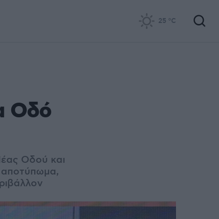
25
°C
α Οδό
Νέας Οδού και
ό αποτύπωμα,
εριβάλλον