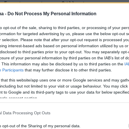
οδηγού, ο οποίος συμβάλλει έμπρακτα στην
 ανεξαρτησίας των ατόμων αυτών. Κομβικό
ma -
Do Not Process My Personal Information
ράσης αποτελεί η δημιουργία και λειτουργία το
ν στον Σ.Ε.Α. Μαλακάσας «Σείριος»,
ενός
to opt-out of the sale, sharing to third parties, or processing of your per
formation for targeted advertising by us, please use the below opt-out s
ρφωμένου χώρου που υποστηρίζει τόσο την
r selection. Please note that after your opt-out request is processed y
σκύλων-οδηγών όσο και την ασφαλή εκτόνωσ
eing interest-based ads based on personal information utilized by us or
disclosed to third parties prior to your opt-out. You may separately opt-
διωτών.
losure of your personal information by third parties on the IAB’s list of
. This information may also be disclosed by us to third parties on the
IA
Participants
that may further disclose it to other third parties.
 that this website/app uses one or more Google services and may gath
including but not limited to your visit or usage behaviour. You may click 
 to Google and its third-party tags to use your data for below specifi
ogle consent section.
l Data Processing Opt Outs
o opt-out of the Sharing of my personal data.