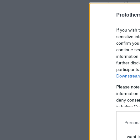
ενός σκύλου-
ενίσχυση της
Protothe
σημείο της δ
Πάρκου Σκύλω
If you wish 
sensitive in
ειδικά διαμο
confirm you
εκπαίδευση 
continue se
information 
σκύλων -ταξι
further disc
participants
Downstream 
Please note
information 
deny consent
in below Go
Persona
I want t