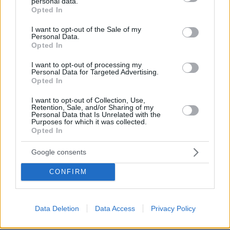
personal data.
grant or deny consent to Google and its third-party tags to
165
09.08.2026, 22:48
Opted In
use your data for below specified purposes in below Google
consent section.
I want to opt-out of the Sale of my
Personal Data.
Opted In
Πώς διασώθηκε ο 33χρονος από τον
I want to opt-out of processing my
βράχο των 20 μέτρων στη Μήλο, δείτε
Personal Data for Targeted Advertising.
φωτογραφίες από την επιχείρηση στη
Opted In
Φυριπλάκα
I want to opt-out of Collection, Use,
Retention, Sale, and/or Sharing of my
19
10.08.2026, 16:32
Personal Data that Is Unrelated with the
Purposes for which it was collected.
Opted In
Η 24χρονη αριστούχος της Ιατρικής
Google consents
Αθηνών, που διάβασε τον Ιπποκρατικό
Όρκο, μιλά για τον «άριστο γιατρό»
CONFIRM
112
10.08.2026, 08:09
Data Deletion
Data Access
Privacy Policy