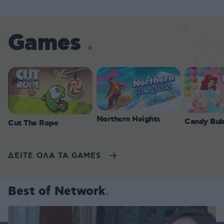
Games
Northern Heights
Candy Bub
Cut The Rope
ΔΕΙΤΕ ΟΛΑ ΤΑ GAMES
Best of Network