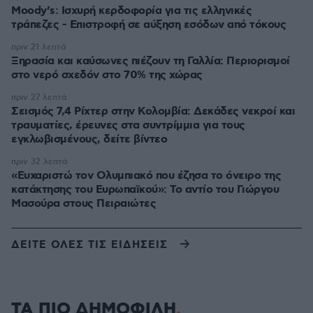
Moody’s: Ισχυρή κερδοφορία για τις ελληνικές
τράπεζες - Επιστροφή σε αύξηση εσόδων από τόκους
πριν 21 λεπτά
Ξηρασία και καύσωνες πιέζουν τη Γαλλία: Περιορισμοί
στο νερό σχεδόν στο 70% της χώρας
πριν 27 λεπτά
Σεισμός 7,4 Ρίχτερ στην Κολομβία: Δεκάδες νεκροί και
τραυματίες, έρευνες στα συντρίμμια για τους
εγκλωβισμένους, δείτε βίντεο
πριν 32 λεπτά
«Ευχαριστώ τον Ολυμπιακό που έζησα το όνειρο της
κατάκτησης του Ευρωπαϊκού»: Το αντίο του Γιώργου
Μασούρα στους Πειραιώτες
ΔΕΙΤΕ ΟΛΕΣ ΤΙΣ ΕΙΔΗΣΕΙΣ
ΤΑ ΠΙΟ ΔΗΜΟΦΙΛΗ