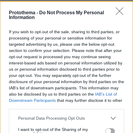
Protothema -
Do Not Process My Personal
Όταν ο Στέλιος Ράμφος μιλούσε στον
Information
Δανίκα για την Ελλάδα, τη Μεγάλη
Ιδέα, τα όνειρα και τις «διαστροφές»
του μυαλού
If you wish to opt-out of the sale, sharing to third parties, or
processing of your personal or sensitive information for
8
10.08.2026, 16:05
targeted advertising by us, please use the below opt-out
section to confirm your selection. Please note that after your
opt-out request is processed you may continue seeing
interest-based ads based on personal information utilized by
«Δεν ήταν κοντά στο παιδί και πριν
us or personal information disclosed to third parties prior to
έναν μήνα το είχε αφήσει ξανά μόνο»
your opt-out. You may separately opt-out of the further
ισχυρίζεται ο ιδιοκτήτης του beach bar
disclosure of your personal information by third parties on the
για τον πατέρα του 4χρονου στην
IAB’s list of downstream participants. This information may
Πάρο
also be disclosed by us to third parties on the
IAB’s List of
153
10.08.2026, 12:21
Downstream Participants
that may further disclose it to other
third parties.
Τη Υπερμάχω: Η νύχτα του Αυγούστου
Please note that this website/app uses one or more Google
Personal Data Processing Opt Outs
πριν από 1.400 χρόνια, που γέννησε
services and may gather and store information including but
τον Ακάθιστο Ύμνο
not limited to your visit or usage behaviour. You may click to
I want to opt-out of the Sharing of my