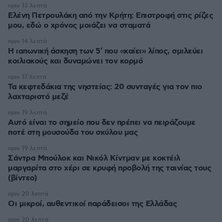
πριν 13 λεπτά
Ελένη Πετρουλάκη από την Κρήτη: Επιστροφή στις ρίζες
μου, εδώ ο χρόνος μοιάζει να σταματά
πριν 14 λεπτά
Η ιαπωνική άσκηση των 5′ που «καίει» λίπος, σμιλεύει
κοιλιακούς και δυναμώνει τον κορμό
πριν 17 λεπτά
Τα κεφτεδάκια της νηστείας: 20 συνταγές για τον πιο
λαχταριστό μεζέ
πριν 19 λεπτά
Αυτό είναι το σημείο που δεν πρέπει να πειράζουμε
ποτέ στη μουσούδα του σκύλου μας
πριν 19 λεπτά
Σάντρα Μπούλοκ και Νικόλ Κίντμαν με κοκτέιλ
μαργαρίτα στο χέρι σε κρυφή προβολή της ταινίας τους
(βίντεο)
πριν 20 λεπτά
Οι μικροί, αυθεντικοί παράδεισοι της Ελλάδας
πριν 20 λεπτά