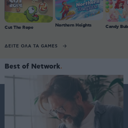
Northern Heights
Candy Bub
Cut The Rope
ΔΕΙΤΕ ΟΛΑ ΤΑ GAMES
Best of Network