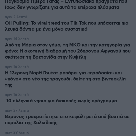
Παγκόσμια Ημέρα Γάτας – Εντυπωσιακά πράγματα που
ίσως δεν γνωρίζατε για αυτά τα υπέροχα πλάσματα
πριν 2 λεπτά
Oil Pulling: To viral trend του Tik-Tok που υπόσχεται πιο
λευκά δόντια με ένα μόνο συστατικό
πριν 14 λεπτά
Από τη Μόρια στον γάμο, τη ΜΚΟ και την κατηγορία για
φόνο: Η σκοτεινή διαδρομή του 26χρονου Αφγανού που
σκότωσε τη Βρετανίδα στην Κυψέλη
πριν 16 λεπτά
Η 13χρονη Νορθ Γουέστ ραπάρει για «προδοσία» και
«πόνο» στο νέο της τραγούδι, δείτε τη στο βιντεοκλίπ
της
πριν 16 λεπτά
10 ελληνικά νησιά για διακοπές χωρίς πρόγραμμα
πριν 27 λεπτά
8χρονος τραυματίστηκε στο κεφάλι μετά από βουτιά σε
παραλία της Χαλκιδικής
πριν 29 λεπτά