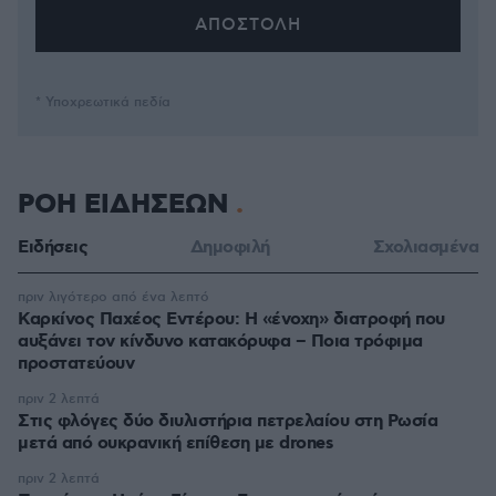
* Υποχρεωτικά πεδία
ΡΟΗ ΕΙΔΗΣΕΩΝ
Ειδήσεις
Δημοφιλή
Σχολιασμένα
πριν λιγότερο από ένα λεπτό
Καρκίνος Παχέος Εντέρου: Η «ένοχη» διατροφή που
αυξάνει τον κίνδυνο κατακόρυφα – Ποια τρόφιμα
προστατεύουν
πριν 2 λεπτά
Στις φλόγες δύο διυλιστήρια πετρελαίου στη Ρωσία
μετά από ουκρανική επίθεση με drones
πριν 2 λεπτά