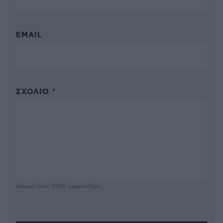
EMAIL
ΣΧΌΛΙΟ *
Απομένουν
2500
χαρακτήρες