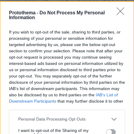
το να γινουν ΕΓΚΛΗΜΑΤΑ κατα των φτωχων
ανθρωπων. Οταν ενθυμουμαι την υπο του Κυριου
Protothema -
Do Not Process My Personal
Information
ΚΑΤΑΔΙΚΗΝ της ΥΠΟΚΡΙΣΙΑΣ των Φαρισαιων, ΝΑΙ,
τοτε βλεπω εμπρος μου πολλους απο τον Κληρον...
If you wish to opt-out of the sale, sharing to third parties, or
ΑΠΑΝΤΗΣΗ
processing of your personal or sensitive information for
targeted advertising by us, please use the below opt-out
Othelos
section to confirm your selection. Please note that after your
opt-out request is processed you may continue seeing
29.05.2016, 20:17
interest-based ads based on personal information utilized by
Αρκετα με τη θρηςκεια που μονο συμφέροντα
us or personal information disclosed to third parties prior to
εξυπηρετεί και εχει στο ενεργητικό της τα
your opt-out. You may separately opt-out of the further
μεγαλύτερα εγκλήματα στην Ανθρωπότητα. Ειναι
disclosure of your personal information by third parties on the
ταγμένη,στη χειραγώγηση των ανθρώπων χωρίς
IAB’s list of downstream participants. This information may
καμια αναστολή. Θα επρεπε η Αγία Σοφια να γινει το
also be disclosed by us to third parties on the
IAB’s List of
καλυτερο night club της Ευρώπης να διασκεδάζει ο
Downstream Participants
that may further disclose it to other
κόσμος. Η ζωη ειναι λίγη !!!
third parties.
ΑΠΑΝΤΗΣΗ
Please note that this website/app uses one or more Google
Personal Data Processing Opt Outs
services and may gather and store information including but
Κε Λιάκο, Φίλη, Ρεπούση διαβάστε.....
not limited to your visit or usage behaviour. You may click to
I want to opt-out of the Sharing of my