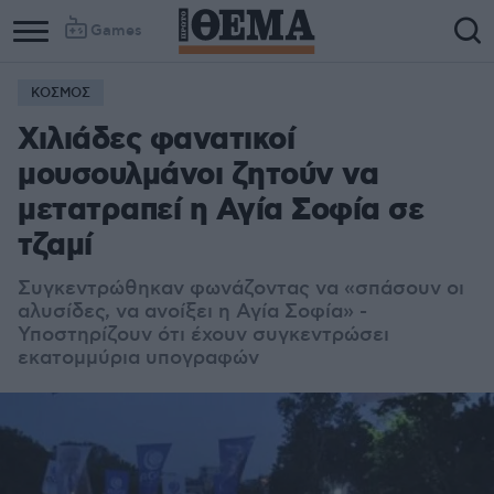
Games
ΚΟΣΜΟΣ
Column
Column
Χιλιάδες φανατικοί
1
2
μουσουλμάνοι ζητούν να
μετατραπεί η Αγία Σοφία σε
τζαμί
Συγκεντρώθηκαν φωνάζοντας να «σπάσουν οι
αλυσίδες, να ανοίξει η Αγία Σοφία» -
Υποστηρίζουν ότι έχουν συγκεντρώσει
εκατομμύρια υπογραφών