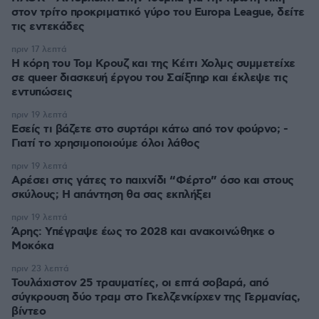
στον τρίτο προκριματικό γύρο του Europa League, δείτε
τις εντεκάδες
πριν 17 λεπτά
Η κόρη του Τομ Κρουζ και της Κέιτι Χολμς συμμετείχε
σε queer διασκευή έργου του Σαίξπηρ και έκλεψε τις
εντυπώσεις
πριν 19 λεπτά
Εσείς τι βάζετε στο συρτάρι κάτω από τον φούρνο; -
Γιατί το χρησιμοποιούμε όλοι λάθος
πριν 19 λεπτά
Αρέσει στις γάτες το παιχνίδι “Φέρτο” όσο και στους
σκύλους; Η απάντηση θα σας εκπλήξει
πριν 19 λεπτά
Άρης: Υπέγραψε έως το 2028 και ανακοινώθηκε ο
Μοκόκα
πριν 23 λεπτά
Τουλάχιστον 25 τραυματίες, οι επτά σοβαρά, από
σύγκρουση δύο τραμ στο Γκελζενκίρχεν της Γερμανίας,
βίντεο