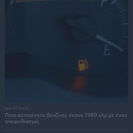
πριν 37 λεπτά
Ποιο αυτοκίνητο βενζίνης έκανε 1.980 χλμ με έναν
ανεφοδιασμό;