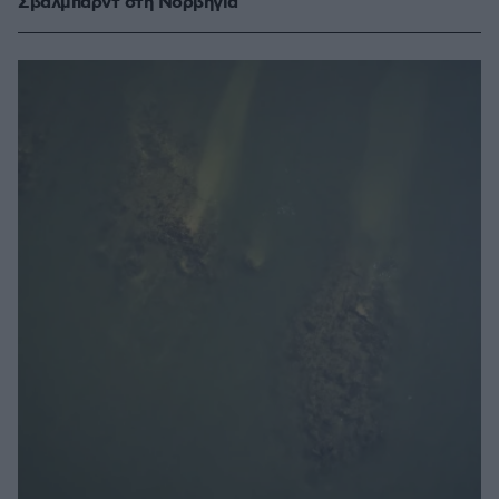
Σβάλμπαρντ στη Νορβηγία