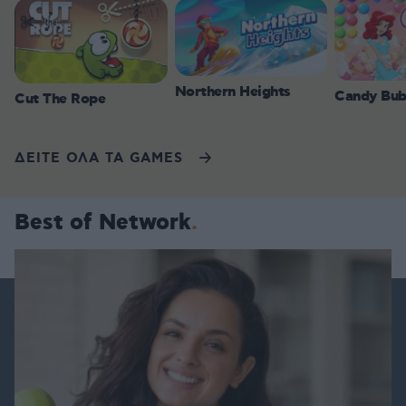
Northern Heights
Candy Bub
Cut The Rope
ΔΕΙΤΕ ΟΛΑ ΤΑ GAMES
Best of Network