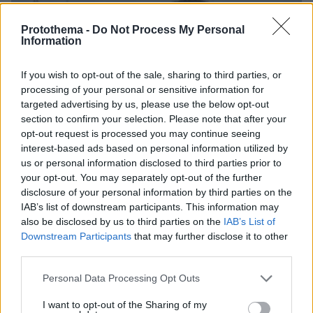
Protothema -
Do Not Process My Personal
Information
If you wish to opt-out of the sale, sharing to third parties, or
processing of your personal or sensitive information for
targeted advertising by us, please use the below opt-out
section to confirm your selection. Please note that after your
opt-out request is processed you may continue seeing
interest-based ads based on personal information utilized by
us or personal information disclosed to third parties prior to
your opt-out. You may separately opt-out of the further
disclosure of your personal information by third parties on the
IAB’s list of downstream participants. This information may
also be disclosed by us to third parties on the
IAB’s List of
Downstream Participants
that may further disclose it to other
third parties.
Please note that this website/app uses one or more Google
Personal Data Processing Opt Outs
06.08.2026, 12:32
services and may gather and store information including but
Η αποκαλυπτική κατάθεση της συζύγου του
not limited to your visit or usage behaviour. You may click to
I want to opt-out of the Sharing of my