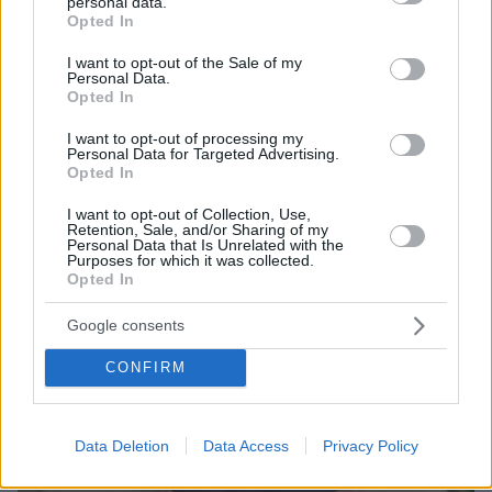
Αφγανού: Πώς γνωρίσαμε τη Λίσα, γιατί
personal data.
grant or deny consent to Google and its third-party tags to
Opted In
υποψιάστηκα ότι ήταν το πτώμα στη βαλίτσα
use your data for below specified purposes in below Google
consent section.
I want to opt-out of the Sale of my
Personal Data.
Opted In
I want to opt-out of processing my
Personal Data for Targeted Advertising.
Opted In
I want to opt-out of Collection, Use,
Retention, Sale, and/or Sharing of my
Personal Data that Is Unrelated with the
Purposes for which it was collected.
Opted In
Google consents
CONFIRM
Data Deletion
Data Access
Privacy Policy