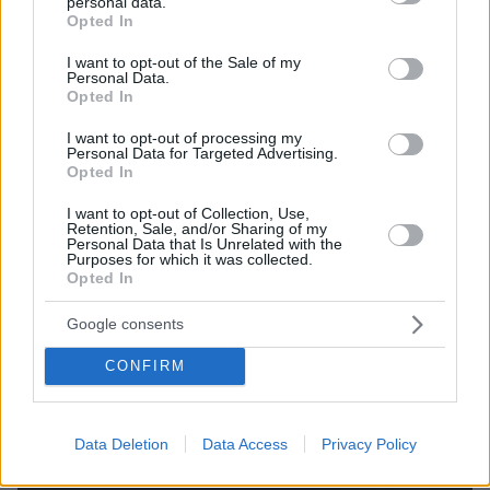
personal data.
grant or deny consent to Google and its third-party tags to
Opted In
use your data for below specified purposes in below Google
consent section.
I want to opt-out of the Sale of my
Personal Data.
Opted In
I want to opt-out of processing my
Personal Data for Targeted Advertising.
Opted In
I want to opt-out of Collection, Use,
Retention, Sale, and/or Sharing of my
Personal Data that Is Unrelated with the
Purposes for which it was collected.
Opted In
08.07.2026, 08:15
Άλμα στις τιμές του πετρελαίου μετά τα νέα αμερικανικά
Google consents
πλήγματα κατά του Ιράν, πάνω από τα $76 το Brent
CONFIRM
Data Deletion
Data Access
Privacy Policy