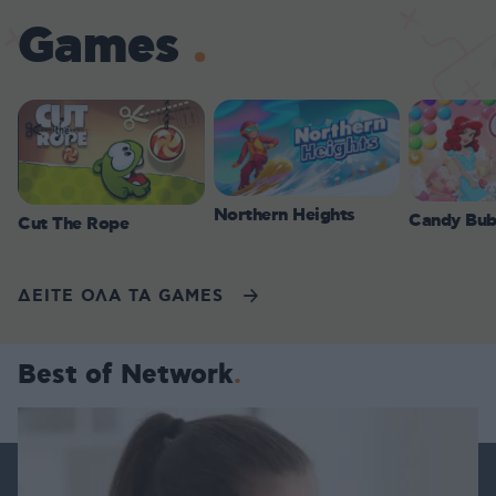
Games
Northern Heights
Candy Bub
Cut The Rope
ΔΕΙΤΕ ΟΛΑ ΤΑ GAMES
Best of Network