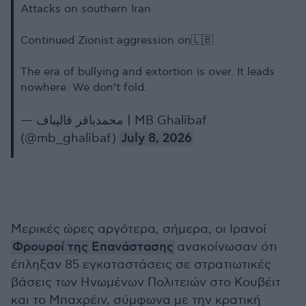
Attacks on southern Iran
Continued Zionist aggression on🇱🇧
The era of bullying and extortion is over. It leads
nowhere. We don’t fold.
— محمدباقر قالیباف | MB Ghalibaf
(@mb_ghalibaf)
July 8, 2026
Μερικές ώρες αργότερα, σήμερα, οι Ιρανοί
Φρουροί της Επανάστασης
ανακοίνωσαν ότι
έπληξαν 85 εγκαταστάσεις σε στρατιωτικές
βάσεις των Ηνωμένων Πολιτειών στο Κουβέιτ
και το Μπαχρέιν, σύμφωνα με την κρατική