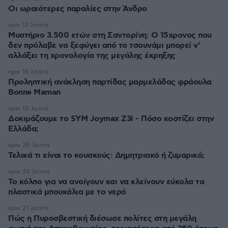
Οι ωραιότερες παραλίες στην Άνδρο
πριν 12 λεπτά
Μυστήριο 3.500 ετών στη Σαντορίνη: Ο 15χρονος που
δεν πρόλαβε να ξεφύγει από το τσουνάμι μπορεί ν'
αλλάξει τη χρονολογία της μεγάλης έκρηξης
πριν 16 λεπτά
Προληπτική ανάκληση παρτίδας μαρμελάδας φράουλα
Bonne Maman
πριν 18 λεπτά
Δοκιμάζουμε το SYM Joymax Z3i - Πόσο κοστίζει στην
Ελλάδα;
πριν 20 λεπτά
Τελικά τι είναι το κουσκούς: Δημητριακό ή ζυμαρικό;
πριν 20 λεπτά
Το κόλπο για να ανοίγουν και να κλείνουν εύκολα τα
πλαστικά μπουκάλια με το νερό
πριν 21 λεπτά
Πώς η Πυροσβεστική διέσωσε πολίτες στη μεγάλη