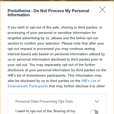
Protothema -
Do Not Process My Personal
Information
If you wish to opt-out of the sale, sharing to third parties, or
processing of your personal or sensitive information for
targeted advertising by us, please use the below opt-out
section to confirm your selection. Please note that after your
opt-out request is processed you may continue seeing
08.07.2026, 09:09
interest-based ads based on personal information utilized by
Ρούτε: Τα αμερικανικά πλήγματα στο Ιράν ήταν «απολύτως
us or personal information disclosed to third parties prior to
απαραίτητα»
your opt-out. You may separately opt-out of the further
disclosure of your personal information by third parties on the
IAB’s list of downstream participants. This information may
also be disclosed by us to third parties on the
IAB’s List of
Downstream Participants
that may further disclose it to other
third parties.
Please note that this website/app uses one or more Google
Personal Data Processing Opt Outs
services and may gather and store information including but
not limited to your visit or usage behaviour. You may click to
I want to opt-out of the Sharing of my