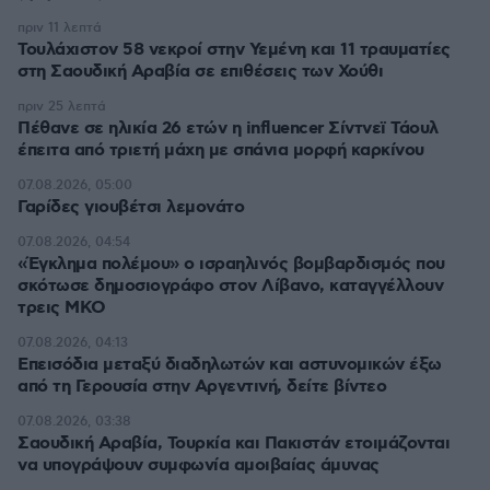
πριν 11 λεπτά
Τουλάχιστον 58 νεκροί στην Υεμένη και 11 τραυματίες
στη Σαουδική Αραβία σε επιθέσεις των Χούθι
πριν 25 λεπτά
Πέθανε σε ηλικία 26 ετών η influencer Σίντνεϊ Τάουλ
έπειτα από τριετή μάχη με σπάνια μορφή καρκίνου
07.08.2026, 05:00
Γαρίδες γιουβέτσι λεμονάτο
07.08.2026, 04:54
«Έγκλημα πολέμου» ο ισραηλινός βομβαρδισμός που
σκότωσε δημοσιογράφο στον Λίβανο, καταγγέλλουν
τρεις ΜΚΟ
07.08.2026, 04:13
Επεισόδια μεταξύ διαδηλωτών και αστυνομικών έξω
από τη Γερουσία στην Αργεντινή, δείτε βίντεο
07.08.2026, 03:38
Σαουδική Αραβία, Τουρκία και Πακιστάν ετοιμάζονται
να υπογράψουν συμφωνία αμοιβαίας άμυνας