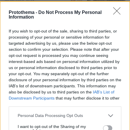
06.08.2026, 16:39
Protothema -
Do Not Process My Personal
Information
Προϊόν εργαστηρίου ή της φύσης ο
κορωνοϊός; Άλλα έλεγε δημόσια ο
If you wish to opt-out of the sale, sharing to third parties, or
Φάουτσι και άλλα ιδιωτικά, αρνήθηκε
processing of your personal or sensitive information for
100 φορές να απαντήσει στο
targeted advertising by us, please use the below opt-out
Κογκρέσο
section to confirm your selection. Please note that after your
opt-out request is processed you may continue seeing
147
06.08.2026, 21:40
interest-based ads based on personal information utilized by
us or personal information disclosed to third parties prior to
your opt-out. You may separately opt-out of the further
Αποχωρούν ακόμη δύο στελέχη από το
κόμμα της Καρυστιανού,
disclosure of your personal information by third parties on the
καταγγέλλουν έλλειψη διαλόγου
IAB’s list of downstream participants. This information may
also be disclosed by us to third parties on the
IAB’s List of
51
06.08.2026, 21:16
Downstream Participants
that may further disclose it to other
third parties.
Please note that this website/app uses one or more Google
Personal Data Processing Opt Outs
services and may gather and store information including but
not limited to your visit or usage behaviour. You may click to
I want to opt-out of the Sharing of my