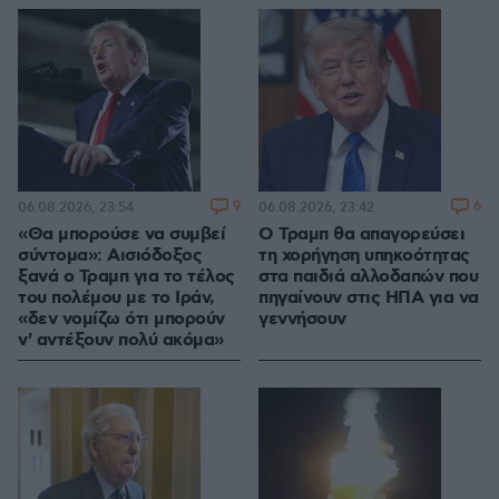
9
6
06.08.2026, 23:54
06.08.2026, 23:42
«Θα μπορούσε να συμβεί
Ο Τραμπ θα απαγορεύσει
σύντομα»: Αισιόδοξος
τη χορήγηση υπηκοότητας
ξανά ο Τραμπ για το τέλος
στα παιδιά αλλοδαπών που
του πολέμου με το Ιράν,
πηγαίνουν στις ΗΠΑ για να
«δεν νομίζω ότι μπορούν
γεννήσουν
ν' αντέξουν πολύ ακόμα»