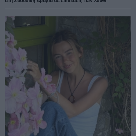
στη Σαουδική Αραβία σε επιθέσεις των Χούθι