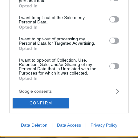
personal data.
grant or deny consent to Google and its third-party tags to
Opted In
Games
use your data for below specified purposes in below Google
consent section.
I want to opt-out of the Sale of my
Personal Data.
Opted In
I want to opt-out of processing my
Personal Data for Targeted Advertising.
Opted In
I want to opt-out of Collection, Use,
Northern Heights
Candy Bub
Cut The Rope
Retention, Sale, and/or Sharing of my
Personal Data that Is Unrelated with the
Purposes for which it was collected.
Opted In
ΔΕΙΤΕ ΟΛΑ ΤΑ GAMES
Google consents
CONFIRM
Best of Network
Data Deletion
Data Access
Privacy Policy