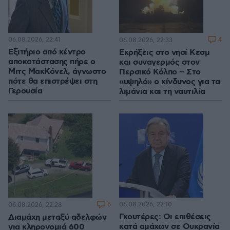
06.08.2026, 22:41
4
06.08.2026, 22:33
Εξιτήριο από κέντρο
Εκρήξεις στο νησί Κεσμ
αποκατάστασης πήρε ο
και συναγερμός στον
Μιτς ΜακΚόνελ, άγνωστο
Περσικό Κόλπο – Στο
πότε θα επιστρέψει στη
«υψηλό» ο κίνδυνος για τα
Γερουσία
λιμάνια και τη ναυτιλία
6
06.08.2026, 22:10
06.08.2026, 22:28
Γκουτέρες: Οι επιθέσεις
Διαμάχη μεταξύ αδελφών
κατά αμάχων σε Ουκρανία
για κληρονομιά 600