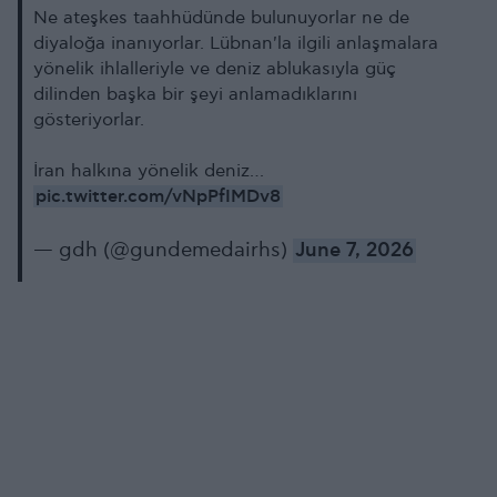
Ne ateşkes taahhüdünde bulunuyorlar ne de
diyaloğa inanıyorlar. Lübnan'la ilgili anlaşmalara
yönelik ihlalleriyle ve deniz ablukasıyla güç
dilinden başka bir şeyi anlamadıklarını
gösteriyorlar.
İran halkına yönelik deniz…
pic.twitter.com/vNpPfIMDv8
— gdh (@gundemedairhs)
June 7, 2026