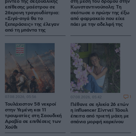
βίντεο της σεξουαλικής
στη μέση του δρόμου στην
επίθεσης μαέστρου σε
Κωνσταντινούπολη: Τη
26χρονη τραγουδίστρια:
σκότωσε ο πρώην της έξω
«Σιγά-σιγά θα το
από φαρμακείο που είχε
ξεπεράσεις» της έλεγαν
πάει με την αδελφή της
από τη μπάντα της
07.08.2026, 05:56
1
07.08.2026, 05:42
Τουλάχιστον 58 νεκροί
Πέθανε σε ηλικία 26 ετών
στην Υεμένη και 11
η influencer Σίντνεϊ Τάουλ
τραυματίες στη Σαουδική
έπειτα από τριετή μάχη με
Αραβία σε επιθέσεις των
σπάνια μορφή καρκίνου
Χούθι