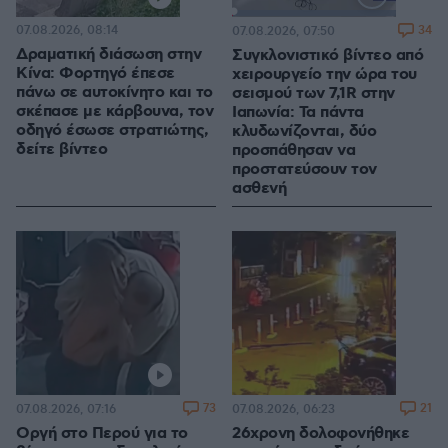
Loaded
:
100.00%
07.08.2026, 08:14
34
07.08.2026, 07:50
Δραματική διάσωση στην
Συγκλονιστικό βίντεο από
Κίνα: Φορτηγό έπεσε
χειρουργείο την ώρα του
πάνω σε αυτοκίνητο και το
σεισμού των 7,1R στην
σκέπασε με κάρβουνα, τον
Ιαπωνία: Τα πάντα
οδηγό έσωσε στρατιώτης,
κλυδωνίζονται, δύο
δείτε βίντεο
προσπάθησαν να
προστατεύσουν τον
ασθενή
73
21
07.08.2026, 07:16
07.08.2026, 06:23
Οργή στο Περού για το
26χρονη δολοφονήθηκε