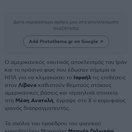
Δείτε περισσότερα άρθρα μας
στα αποτελέσματα
αναζήτησης
Add Protothema.gr on Google
Ο αμερικανικός ναυτικός αποκλεισμός του Ιράν
και το πράσινο φως που έδωσαν σήμερα οι
Ισραήλ
ΗΠΑ για να κλιμακώσει το
τις επιθέσεις
Λίβανο
στον
καθιστούν θεμιτούς στόχους
αμερικανικές βάσεις και ισραηλινά στοιχεία
Μέση Ανατολή
στη
, έγραψε στο Χ ο κορυφαίος
ιρανός διαπραγματευτής.
Τα σχόλια του προέδρου του ιρανικού
Μπαγέρ Γαλιμπάφ
κοινοβούλιου Μοχαμάντ