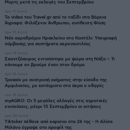
Μερτς μετά τις εκλογές του Σεπτεμβρίου
πριν 11 λεπτά
To video του Travel.gr από το ταξίδι στα Βόρεια
Άγραφα: Φιλόξενοι Άνθρωποι, ανόθευτη Φύση
πριν 13 λεπτά
Νέο αεροδρόμιο Ηρακλείου στο Καστέλι: Υπογραφή
σύμβασης για συστήματα αεροναυτιλίας
πριν 14 λεπτά
Σκαντζόχοιρος εντοπίστηκε με ψώρα στη Νάξο – Τι
κάνουμε αν βρούμε έναν στον δρόμο
πριν 16 λεπτά
Τροχαίο με ανατροπή οχήματος στην είσοδο της
Αμφιλοχίας, με κατάγματα στα άκρα ο οδηγός
πριν 16 λεπτά
myAGRO: Οι 5 μεγάλες αλλαγές στις αγροτικές
ενισχύσεις, μέχρι 15 Σεπτεμβρίου οι αιτήσεις
πριν 20 λεπτά
Tiktoker πέθανε από καρκίνο στα 26 της - Η Αλίσα
Μιλάνο έγραψε στο προφίλ της