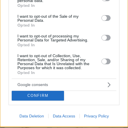
personal data.
grant or deny consent to Google and its third-party tags to
ΔΕΙΤΕ ΟΛΑ ΤΑ GAMES
Opted In
use your data for below specified purposes in below Google
consent section.
I want to opt-out of the Sale of my
Personal Data.
Best of Network
Opted In
I want to opt-out of processing my
Personal Data for Targeted Advertising.
Opted In
I want to opt-out of Collection, Use,
Retention, Sale, and/or Sharing of my
Personal Data that Is Unrelated with the
Purposes for which it was collected.
Opted In
Google consents
CONFIRM
Data Deletion
Data Access
Privacy Policy