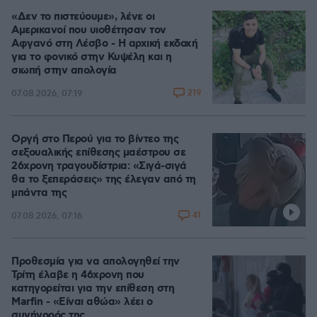
«Δεν το πιστεύουμε», λένε οι
Αμερικανοί που υιοθέτησαν τον
Αφγανό στη Λέσβο - Η αρχική εκδοχή
για το φονικό στην Κυψέλη και η
σιωπή στην απολογία
219
07.08.2026, 07:19
Οργή στο Περού για το βίντεο της
σεξουαλικής επίθεσης μαέστρου σε
26χρονη τραγουδίστρια: «Σιγά-σιγά
θα το ξεπεράσεις» της έλεγαν από τη
μπάντα της
41
07.08.2026, 07:16
Προθεσμία για να απολογηθεί την
Τρίτη έλαβε η 46χρονη που
κατηγορείται για την επίθεση στη
Marfin - «Είναι αθώα» λέει ο
συνήγορός της