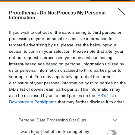
που της πέταξε λουλούδια στην
Ηγουμενίτσα: Του τα επέστρεψε στο
Protothema -
Do Not Process My Personal
κεφάλι και είπε «εσένα σ' αρέσει
Information
αυτό...», δείτε βίντεο
77
07.08.2026, 06:39
If you wish to opt-out of the sale, sharing to third parties, or
processing of your personal or sensitive information for
targeted advertising by us, please use the below opt-out
section to confirm your selection. Please note that after your
opt-out request is processed you may continue seeing
interest-based ads based on personal information utilized by
Games
us or personal information disclosed to third parties prior to
your opt-out. You may separately opt-out of the further
disclosure of your personal information by third parties on the
IAB’s list of downstream participants. This information may
also be disclosed by us to third parties on the
IAB’s List of
Downstream Participants
that may further disclose it to other
third parties.
Northern Heights
Candy Bub
Cut The Rope
Please note that this website/app uses one or more Google
Personal Data Processing Opt Outs
services and may gather and store information including but
not limited to your visit or usage behaviour. You may click to
I want to opt-out of the Sharing of my