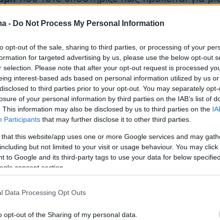
ης ανοησίας». Σύμφωνα με την Telegraph, ο
ma -
Do Not Process My Personal Information
αι σύμμαχος της Κίνας και του Ιράν ενώ άξιο
αι πως στο αρχιπέλαγος βρίσκεται η βάση
to opt-out of the sale, sharing to third parties, or processing of your per
σία.
formation for targeted advertising by us, please use the below opt-out s
r selection. Please note that after your opt-out request is processed y
eing interest-based ads based on personal information utilized by us or
ος βρίσκεται σε τακτικές συζητήσεις με την
disclosed to third parties prior to your opt-out. You may separately opt-
τριτ σχετικά με τη διασφάλιση του μέλλοντος
losure of your personal information by third parties on the IAB’s list of
Γκαρσία, όπως δήλωσε στην Telegraph
. This information may also be disclosed by us to third parties on the
IA
Participants
that may further disclose it to other third parties.
ξιωματούχος. Αν και η αγορά των νησιών δεν
κύρια λύση για τον Λευκό Οίκο, η ιδέα έχει τε
 that this website/app uses one or more Google services and may gath
including but not limited to your visit or usage behaviour. You may click 
ον Σκοτ Μπέσεντ, υπουργό Οικονομικών των
 to Google and its third-party tags to use your data for below specifi
ς ίδιες πληροφορίες. Ωστόσο, δ
εν έχει ακόμη
ogle consent section.
τίμημα για τα νησιά Τσάγκος.
l Data Processing Opt Outs
 Γκαρσία
o opt-out of the Sharing of my personal data.