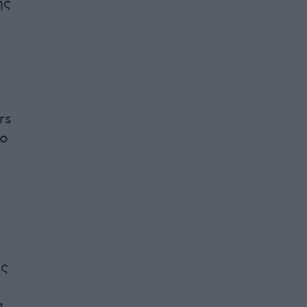
ης
ή
rs
το
ος
α