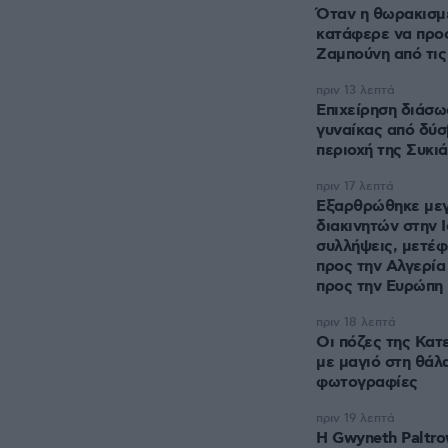
Όταν η θωρακισ
κατάφερε να προσ
Ζαμπούνη από τις
πριν 13 λεπτά
Επιχείρηση διάσω
γυναίκας από δύσ
περιοχή της Συκιά
πριν 17 λεπτά
Εξαρθρώθηκε με
διακινητών στην Ι
συλλήψεις, μετέ
προς την Αλγερία
προς την Ευρώπη
πριν 18 λεπτά
Οι πόζες της Κατ
με μαγιό στη θάλ
φωτογραφίες
πριν 19 λεπτά
Η Gwyneth Paltro