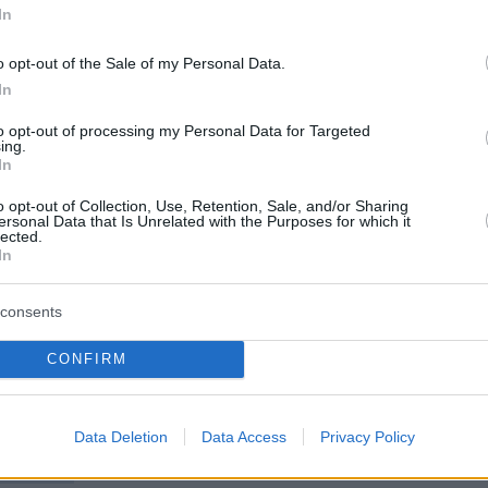
In
 θέση του Ντιέγκο Γκαρσία τοποθετεί το Ιράν 
ής και επιτρέπει την εκτέλεση αποστολών
o opt-out of the Sale of my Personal Data.
ών μακράς εμβέλειας όλο το 24ωρο, όπως η
In
 Τεχεράνη με τη χρήση των αόρατων
to opt-out of processing my Personal Data for Targeted
ών B-2 Spirit. Κατά συνέπεια, υψηλόβαθμα
ing.
In
κυβέρνησης Τραμπ φοβούνται ότι η παράδοση
των υδάτων στον Μαυρίκιο, σύμμαχο της Κίνας
o opt-out of Collection, Use, Retention, Sale, and/or Sharing
ersonal Data that Is Unrelated with the Purposes for which it
 δρόμο για κατασκοπεία από τη θάλασσα.
lected.
In
consents
της Βρετανίας
CONFIRM
ίχε αρχικά προγραμματίσει να παραχωρήσει τα
αυρίκιο και στη συνέχεια να καταβάλει περίπο
άρια για να ανακτήσει τη μίσθωση της
Data Deletion
Data Access
Privacy Policy
ς βάσης
για 99 χρόνια. Για να αναλάβει τον