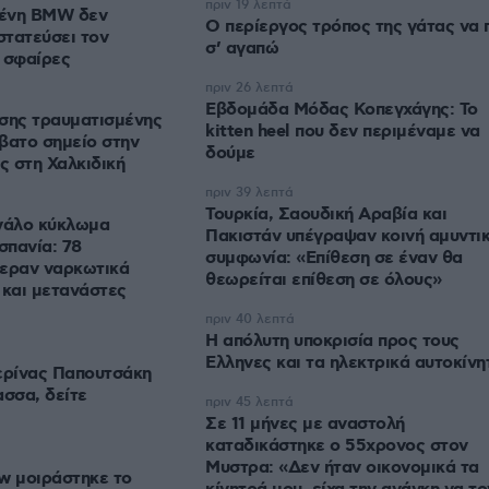
πριν 19 λεπτά
μένη BMW δεν
Ο περίεργος τρόπος της γάτας να 
τατεύσει τον
σ’ αγαπώ
 σφαίρες
πριν 26 λεπτά
Εβδομάδα Μόδας Κοπεγχάγης: Το
σης τραυματισμένης
kitten heel που δεν περιμέναμε να
βατο σημείο στην
δούμε
ς στη Χαλκιδική
πριν 39 λεπτά
Τουρκία, Σαουδική Αραβία και
γάλο κύκλωμα
Πακιστάν υπέγραψαν κοινή αμυντι
σπανία: 78
συμφωνία: «Επίθεση σε έναν θα
φεραν ναρκωτικά
θεωρείται επίθεση σε όλους»
 και μετανάστες
πριν 40 λεπτά
Η απόλυτη υποκρισία προς τους
Ελληνες και τα ηλεκτρικά αυτοκίνη
ερίνας Παπουτσάκη
ασσα, δείτε
πριν 45 λεπτά
Σε 11 μήνες με αναστολή
καταδικάστηκε ο 55χρονος στον
Μυστρα: «Δεν ήταν οικονομικά τα
w μοιράστηκε το