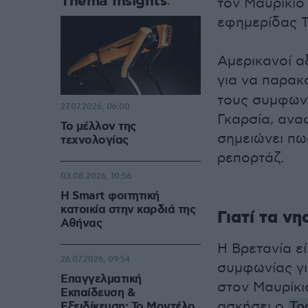
Thema Insights
τον Μαυρίκιο
εφημερίδας T
Αμερικανοί α
για να παρα
τους συμφωνί
27.07.2026, 06:00
Γκαρσία, ανα
Το μέλλον της
σημειώνει πω
τεχνολογίας
ρεπορτάζ.
03.08.2026, 10:56
Η Smart φοιτητική
κατοικία στην καρδιά της
Γιατί τα νη
Αθήνας
Η Βρετανία ε
26.07.2026, 09:54
συμφωνίας γι
Επαγγελματική
στον Μαυρίκιο
Εκπαίδευση &
ασκήσει ο
Τρ
Εξειδίκευση: Το Mοντέλο