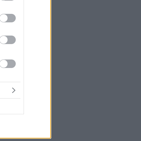
σε
,
υ