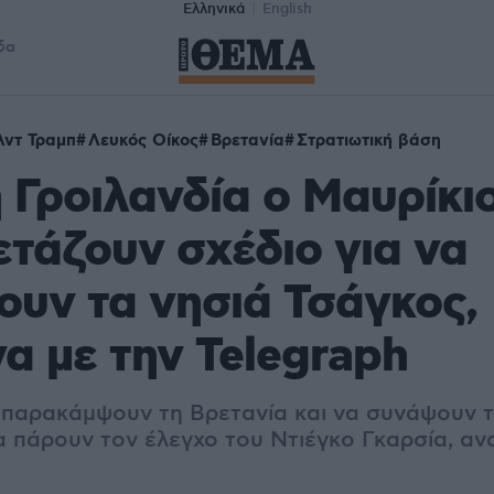
Ελληνικά
English
δα
λντ Τραμπ
Λευκός Οίκος
Βρετανία
Στρατιωτική βάση
 Γροιλανδία ο Μαυρίκιο
τάζουν σχέδιο για να
υν τα νησιά Τσάγκος,
 με την Telegraph
 παρακάμψουν τη Βρετανία και να συνάψουν τ
α πάρουν τον έλεγχο του Ντιέγκο Γκαρσία, αν