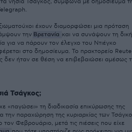
 τα νησιά Τσάγκος, σύμφωνα με δημοσίευμα τ
elegraph.
ξιωματούχοι έχουν διαμορφώσει μια πρόταση
κάμψουν την
Βρετανία
και να συνάψουν τη δικ
α για να πάρουν τον έλεγχο του Ντιέγκο
φέρεται στο δημοσίευμα. Το πρακτορείο Reute
ς δεν ήταν σε θέση να επιβεβαιώσει αμέσως 
σιά Τσάγκος;
ίχε «παγώσει» τη διαδικασία επικύρωσης της
α την παραχώρηση της κυριαρχίας των Τσάγκ
 τον Φεβρουάριο, μετά τις πιέσεις που είχε
αμπ
που τότε υποστήριζε πως πρόκειται για μι