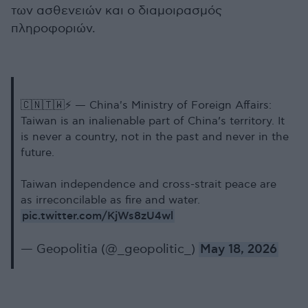
των ασθενειών και ο διαμοιρασμός
πληροφοριών.
🇨🇳🇹🇼⚡️ — China's Ministry of Foreign Affairs:
Taiwan is an inalienable part of China’s territory. It
is never a country, not in the past and never in the
future.
Taiwan independence and cross-strait peace are
as irreconcilable as fire and water.
pic.twitter.com/KjWs8zU4wl
— Geopolitia (@_geopolitic_)
May 18, 2026