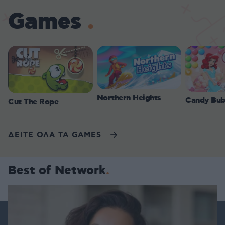
Games
Northern Heights
Candy Bub
Cut The Rope
ΔΕΙΤΕ ΟΛΑ ΤΑ GAMES
Best of Network