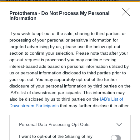
Αποχωρούν ακόμη δύο στελέχη από το κόμμα της
Καρυστιανού, καταγγέλλουν έλλειψη διαλόγου
Protothema -
Do Not Process My Personal
πριν 20 λεπτά
Information
Συνελήφθησαν ο διευθυντής κι ο τεχνικός ασφαλείας
του ΔΕΔΔΗΕ στην Άρτα για τη φωτιά σε υποσταθμό της
If you wish to opt-out of the sale, sharing to third parties, or
ΔΕΗ
processing of your personal or sensitive information for
πριν 20 λεπτά
targeted advertising by us, please use the below opt-out
Οι αργεντίνικοι παπαγάλοι είναι ο φόβος και τρόμος
section to confirm your selection. Please note that after your
της Ισπανίας: Η αθώα μόδα των '70s που μετατράπηκε
opt-out request is processed you may continue seeing
σε καταστροφή
interest-based ads based on personal information utilized by
us or personal information disclosed to third parties prior to
your opt-out. You may separately opt-out of the further
ΔΕΙΤΕ ΟΛΕΣ ΤΙΣ ΕΙΔΗΣΕΙΣ
disclosure of your personal information by third parties on the
IAB’s list of downstream participants. This information may
also be disclosed by us to third parties on the
IAB’s List of
Downstream Participants
that may further disclose it to other
ΤΑ ΠΙΟ ΔΗΜΟΦΙΛΗ
third parties.
Please note that this website/app uses one or more Google
Personal Data Processing Opt Outs
services and may gather and store information including but
not limited to your visit or usage behaviour. You may click to
I want to opt-out of the Sharing of my