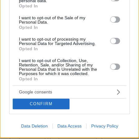
personal data.
grant or deny consent to Google and its third-party tags to
Opted In
use your data for below specified purposes in below Google
consent section.
I want to opt-out of the Sale of my
Personal Data.
Opted In
I want to opt-out of processing my
Personal Data for Targeted Advertising.
Opted In
I want to opt-out of Collection, Use,
Retention, Sale, and/or Sharing of my
Personal Data that Is Unrelated with the
Purposes for which it was collected.
Opted In
Google consents
CONFIRM
06.08.2026, 19:34
Γιατί δεν έσωσα το κουτάβι: Ο ερευνητής που
Data Deletion
Data Access
Privacy Policy
κατέγραφε τη συμβίωση του μικρού σκυλιού με
αγέλη λύκων εξηγεί γιατί δεν επενέβη, όταν το