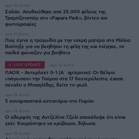
πριν 10 λεπτά
Σαλάχ: Αποθεώθηκε από 25.000 φίλους της
Τραμπζονσπόρ στο «Papara Park», βίντεο και
φωτογραφίες
πριν 11 λεπτά
Πώς έγινε η τραγωδία με την νεκρή μητέρα στα Μάλια:
Βούτηξε για να βοηθήσει τη φίλη της και πνίγηκε, τα
παιδιά φώναζαν για βοήθεια
LIVE UPDATE
πριν 12 λεπτά
ΠΑΟΚ - Άντερλεχτ 0-1 (Α΄ ημίχρονο): Οι Βέλγοι
«πάγωσαν» την Τούμπα στα 17 δευτερόλεπτα, έχασε
πριν 14 λεπτά
5 συναρπαστικά εστιατόρια στο Παρίσι
πριν 14 λεπτά
Ο αδερφός της Αντζελίνα Τζολί αποκάλυψε ότι είναι
γκέι: Κουράστηκα να κρύβομαι, δήλωσε
πριν 18 λεπτά