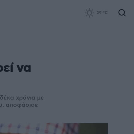
29
°C
εί να
 δέκα χρόνια με
ου, αποφάσισε