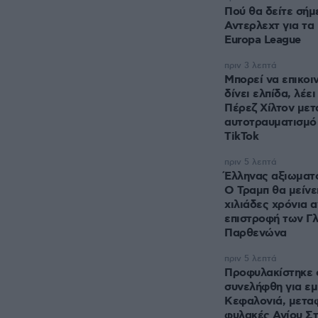
Πού θα δείτε σή
Αντερλεχτ για τα
Europa League
πριν 3 λεπτά
Μπορεί να επικοι
δίνει ελπίδα, λέει
Πέρεζ Χίλτον μετ
αυτοτραυματισμό 
TikTok
πριν 5 λεπτά
Έλληνας αξιωματο
Ο Τραμπ θα μείνει
χιλιάδες χρόνια 
επιστροφή των Γ
Παρθενώνα
πριν 5 λεπτά
Προφυλακίστηκε 
συνελήφθη για ε
Κεφαλονιά, μεταφ
φυλακές Αγίου Σ