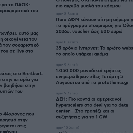
Ο πόλεμος στα πανεπιστήμια για τ
μερα το ΠΑΟΚ-
πιο ακριβά μυαλά του κόσμου
 προκριματικά του
πριν 8 λεπτά
Ποια ΑΦΜ κάνουν αίτηση σήμερα γ
το πρόγραμμα «Τουρισμός για Όλο
2026», voucher έως 600 ευρώ
νωνήσει, αυτό μας
 η οικογένεια του
πριν 8 λεπτά
ά τον σοκαριστικό
35 χρόνια ίντερνετ: Το πρώτο webs
του σε live στο
το οποίο υπάρχει ακόμα
πριν 9 λεπτά
1.050.000 μοναδικοί χρήστες
ύχος στο Breitbart:
ενημερώθηκαν χθες Τετάρτη 5
 στην ιστορία για
Αυγούστου από το protothema.gr
αν βοηθήσει στην
λυπτών του
πριν 9 λεπτά
ΔΕΗ: Πιο κοντά οι αμερικανοί
hyperscalers στο deal για το data
center – Στο τραπέζι και οι
ο 44χρονος που
συζητήσεις για το 1 GW
μπρησμό στην
έρεται στις
πριν 10 λεπτά
τεφάνου