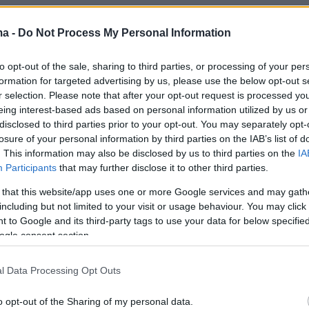
σει.
ma -
Do Not Process My Personal Information
το ζευγάρι θέλησε να μεταφερθεί στην Κάτω
to opt-out of the sale, sharing to third parties, or processing of your per
formation for targeted advertising by us, please use the below opt-out s
κυψαν προβλήματα σε ό,τι αφορά την
r selection. Please note that after your opt-out request is processed y
ης απόφασης της γερμανικής δικαιοσύνης απ
eing interest-based ads based on personal information utilized by us or
υτοδιοίκηση. Προβλήματα που οφείλονταν,
disclosed to third parties prior to your opt-out. You may separately opt-
losure of your personal information by third parties on the IAB’s list of
οψίες ότι το παιδί θα μπορούσε να είχε
. This information may also be disclosed by us to third parties on the
IA
η στην λεγόμενη παρένθετη μητρότητα, η οποί
Participants
that may further disclose it to other third parties.
 για όλους από την ιταλική νομοθεσία.
 that this website/app uses one or more Google services and may gath
including but not limited to your visit or usage behaviour. You may click 
α, εστάλη από την Γερμανία έκθεση των
 to Google and its third-party tags to use your data for below specifi
ogle consent section.
ιτουργών, οι οποίοι επιβεβαίωσαν ότι το
 ζευγάρι ανδρών ενδιαφέρεται και φροντίζει 
l Data Processing Opt Outs
τρόπο το ανήλικο και ότι η μητέρα του έδωσε
εσή της, ώστε το ζευγάρι να μπορέσει να το
o opt-out of the Sharing of my personal data.