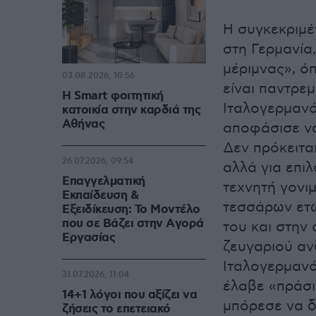
Η συγκεκριμέ
στη Γερμανία,
μέριμνας», ό
03.08.2026, 10:56
είναι παντρε
Η Smart φοιτητική
Ιταλογερμανό
κατοικία στην καρδιά της
Αθήνας
αποφάσισε να 
Δεν πρόκειτα
26.07.2026, 09:54
αλλά για επι
Επαγγελματική
τεχνητή γονιμ
Εκπαίδευση &
τεσσάρων ετώ
Εξειδίκευση: Το Mοντέλο
που σε Bάζει στην Aγορά
του και στην
Eργασίας
ζευγαριού αν
Ιταλογερμανό
31.07.2026, 11:04
έλαβε «πράσι
14+1 λόγοι που αξίζει να
μπόρεσε να δ
ζήσεις το επετειακό