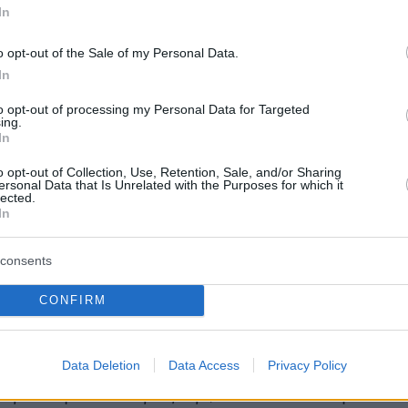
In
o opt-out of the Sale of my Personal Data.
ου Μπάρι αποφάνθηκε, τελικά, ότι η πρακτική
In
θηκε στην Γερμανία είναι καθ΄όλα νόμιμη και
to opt-out of processing my Personal Data for Targeted
ν ιταλική νομοθεσία και ότι η υιοθεσία
ing.
θηκε, επιτρέποντας στο παιδί να διατηρήσει τ
In
 την βιολογική μητέρα. Είναι η πρώτη φορά,
o opt-out of Collection, Use, Retention, Sale, and/or Sharing
ersonal Data that Is Unrelated with the Purposes for which it
μίζεται, που στην Ιταλία ένα δικαστήριο
lected.
In
τι ένα παιδί έχει επίσημα τρεις, και όχι δυο
consents
CONFIRM
κλοι ωστόσο εξέφρασαν σφοδρές αντιδράσει
αση. Η οργάνωση Pro Vita & Famiglia, μια
Data Deletion
Data Access
Privacy Policy
δα που αγωνίζεται για αυτό που αποκαλεί
ς οικογενειακές αξίες», καταδίκασε τη