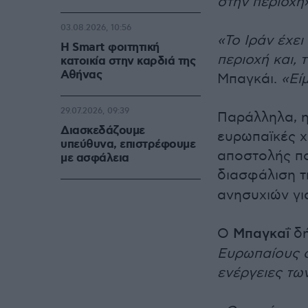
στην περιοχή»
03.08.2026, 10:56
«Το Ιράν έχει
Η Smart φοιτητική
περιοχή και,
κατοικία στην καρδιά της
Αθήνας
Μπαγκάι.
«Εί
29.07.2026, 09:39
Παράλληλα, η
Διασκεδάζουμε
ευρωπαϊκές χ
υπεύθυνα, επιστρέφουμε
αποστολής πο
με ασφάλεια
διασφάλιση τ
ανησυχιών για
Ο
Μπαγκαΐ
δή
Ευρωπαίους ό
ενέργειες τω