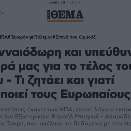
Ελληνικά
English
δα
ΗΠΑ
Τεχεράνη
Πόλεμος
Στενά του Ορμούζ
ενναιόδωρη και υπεύθυ
ά μας για το τέλος το
- Τι ζητάει και γιατί
ποιεί τους Ευρωπαίους
απαιτήσεις έναντι των ΗΠΑ, έκανε λόγο ο εκπ
γείου Εξωτερικών, Εσμαήλ Μπαγκαϊ - Απαράδε
 ο Τραμπ, που ανέλυσε τα δεδομένα με τον Ν