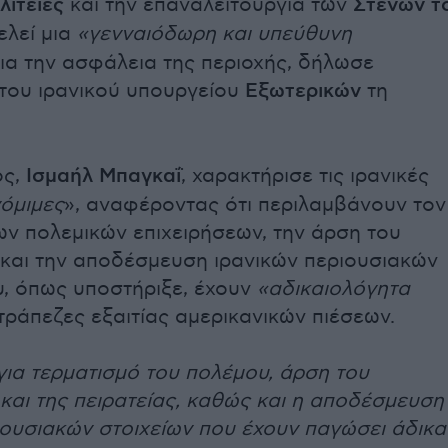
ιτείες
και την επαναλειτουργία των
Στενών τ
λεί μια
«γενναιόδωρη και υπεύθυνη
ια την ασφάλεια της περιοχής, δήλωσε
του ιρανικού υπουργείου
Εξωτερικών
τη
ος,
Ισμαήλ Μπαγκαΐ
, χαρακτήρισε τις ιρανικές
όμιμες
», αναφέροντας ότι περιλαμβάνουν τον
ων πολεμικών επιχειρήσεων, την άρση του
και την αποδέσμευση ιρανικών περιουσιακών
υ, όπως υποστήριξε, έχουν
«αδικαιολόγητα
τράπεζες εξαιτίας αμερικανικών πιέσεων.
για τερματισμό του πολέμου, άρση του
και της πειρατείας, καθώς και η αποδέσμευση
ιουσιακών στοιχείων που έχουν παγώσει άδικα