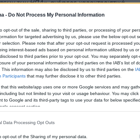
έσεων των ΗΠΑ»
, ανέφερε χαρακτηριστικά.
ma -
Do Not Process My Personal Information
pokesperson Esmail Baghaei:
to opt-out of the sale, sharing to third parties, or processing of your per
demand any concessions from America; rather, we
formation for targeted advertising by us, please use the below opt-out s
r selection. Please note that after your opt-out request is processed y
n end to the war and a halt to the piracy at sea again
eing interest-based ads based on personal information utilized by us or
s.
disclosed to third parties prior to your opt-out. You may separately opt-
losure of your personal information by third parties on the IAB’s list of
ls to America were generous and responsible.
. This information may also be disclosed by us to third parties on the
IA
Participants
that may further disclose it to other third parties.
r.com/6JJqedQsAZ
 that this website/app uses one or more Google services and may gath
eport (@clashreport)
May 11, 2026
including but not limited to your visit or usage behaviour. You may click 
 to Google and its third-party tags to use your data for below specifi
ogle consent section.
l Data Processing Opt Outs
ν ίδιο, στις ιρανικές προτάσεις
o opt-out of the Sharing of my personal data.