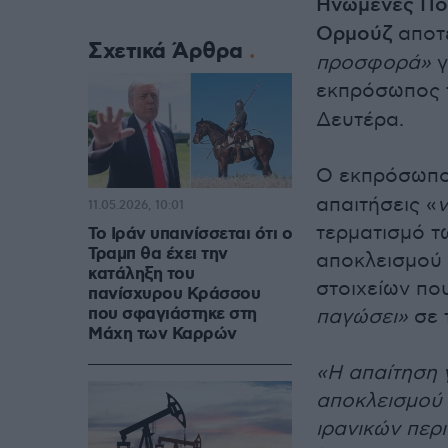
Ηνωμένες Πολ
Ορμούζ
αποτε
Σχετικά Άρθρα
προσφορά»
γ
εκπρόσωπος 
Δευτέρα.
Ο εκπρόσωπ
απαιτήσεις «
ν
11.05.2026, 10:01
τερματισμό τ
Το Ιράν υπαινίσσεται ότι ο
Τραμπ θα έχει την
αποκλεισμού 
κατάληξη του
στοιχείων πο
πανίσχυρου Κράσσου
που σφαγιάστηκε στη
παγώσει»
σε 
Μάχη των Καρρών
«Η απαίτηση 
αποκλεισμού 
ιρανικών περ