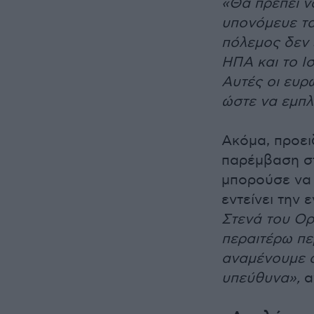
«Θα πρέπει ν
υπονόμευε τα
πόλεμος δεν 
ΗΠΑ και το Ι
Αυτές οι ευρ
ώστε να εμπλ
Ακόμα, προει
παρέμβαση στ
μπορούσε να 
εντείνει την 
Στενά του Ορ
περαιτέρω περ
αναμένουμε α
υπεύθυνα»,
α