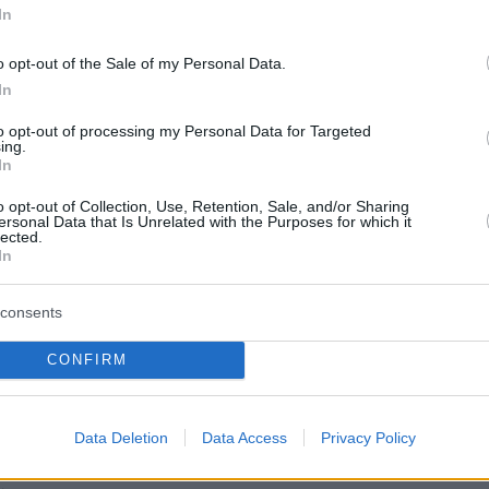
ται επίσης η ασφαλής διέλευση από τα Στενά
In
αι η διασφάλιση της σταθερότητας στην
στον
Λίβανο
.
o opt-out of the Sale of my Personal Data.
In
ιέλευση μέσω των Στενών του Ορμούζ και η
to opt-out of processing my Personal Data for Targeted
ing.
ασφάλειας στην περιοχή και στον Λίβανο ήτα
In
ύ των απαιτήσεων του Ιράν, οι οποίες
o opt-out of Collection, Use, Retention, Sale, and/or Sharing
ια γενναιόδωρη και υπεύθυνη προσφορά για
ersonal Data that Is Unrelated with the Purposes for which it
lected.
ιακή ασφάλεια»
, σημείωσε.
In
ελούν τη μεγαλύτερη απειλή για τη διεθνή
consents
σφάλεια»
, είπε, ακόμα, ο εκπρόσωπος του
CONFIRM
ξωτερικών του Ιράν, προσθέτοντας:
«Η ίδια η
 Ηνωμένων Πολιτειών στην περιοχή, οι
 στρατιωτικές βάσεις στην περιοχή αποτελούν
Data Deletion
Data Access
Privacy Policy
ημιουργίας ενός κύκλου βίας και εκφοβισμού