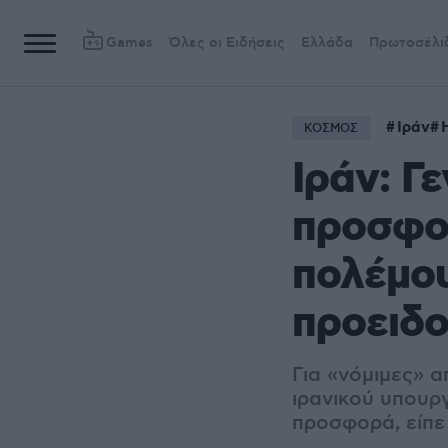
Games
Όλες οι Ειδήσεις
Ελλάδα
Πρωτοσέλι
Ιράν
ΚΟΣΜΟΣ
Ιράν: Γ
προσφορ
πολέμου 
προειδο
Για «νόμιμες» 
ιρανικού υπουρ
προσφορά, είπε