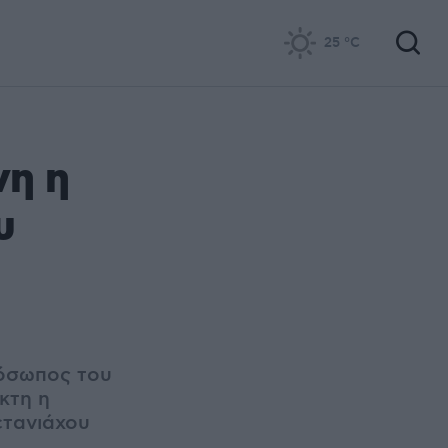
25
°C
νη η
υ
ρόσωπος του
κτη η
ετανιάχου