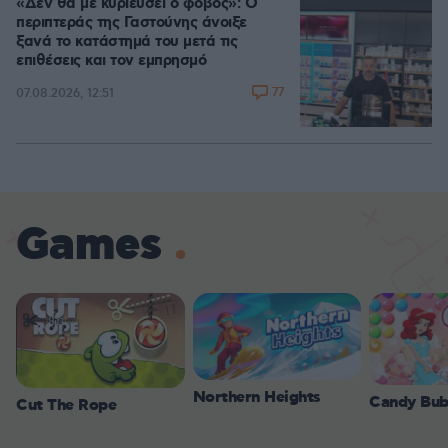
«Δεν θα με κυριεύσει ο φόβος»: Ο
περιπτεράς της Γαστούνης άνοιξε
ξανά το κατάστημά του μετά τις
επιθέσεις και τον εμπρησμό
77
07.08.2026, 12:51
Games
Northern Heights
Candy Bub
Cut The Rope