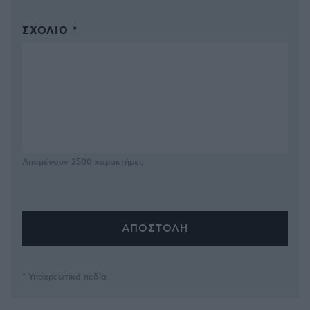
ΣΧΌΛΙΟ *
Απομένουν
2500
χαρακτήρες
* Υποχρεωτικά πεδία