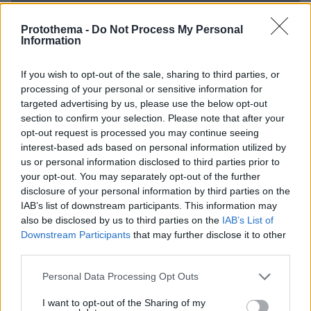
Ο οδηγός του φορτηγού περιγράφει
Protothema -
Do Not Process My Personal
πώς έγινε το τροχαίο με τους νεκρούς
Information
μάνα και γιο στις Σέρρες, η 43χρονη
και ο 21χρονος πήγαιναν μαζί για
If you wish to opt-out of the sale, sharing to third parties, or
δουλειά
processing of your personal or sensitive information for
123
07.08.2026, 13:17
targeted advertising by us, please use the below opt-out
section to confirm your selection. Please note that after your
opt-out request is processed you may continue seeing
Τουρκία, Σαουδική Αραβία και
interest-based ads based on personal information utilized by
Πακιστάν υπέγραψαν κοινή αμυντική
us or personal information disclosed to third parties prior to
συμφωνία: «Επίθεση σε έναν θα
your opt-out. You may separately opt-out of the further
θεωρείται επίθεση σε όλους»
disclosure of your personal information by third parties on the
IAB’s list of downstream participants. This information may
124
07.08.2026, 14:10
also be disclosed by us to third parties on the
IAB’s List of
Downstream Participants
that may further disclose it to other
third parties.
Στο Α΄ Νεκροταφείο το μνημόσυνο
Please note that this website/app uses one or more Google
για τον έναν χρόνο από τον θάνατο
Personal Data Processing Opt Outs
services and may gather and store information including but
της Λένας Σαμαρά
not limited to your visit or usage behaviour. You may click to
I want to opt-out of the Sharing of my