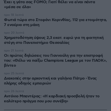
Έχει η γάτα σας FOMO; Γιατί θέλει να είναι πάντα
«μέσα σε όλα»
πριν 18 λεπτά
Φωτιά τώρα στο Στεφάνι Κορινθίας, 112 για ετοιμότητα,
7 εναέρια στη μάχη
πριν 20 λεπτά
Χρηματοδότηση ύψους 2,3 εκατ. ευρώ για τη φοιτητική
στέγη στο Πανεπιστήμιο Θεσσαλίας
πριν 21 λεπτά
Οι πρώτες δηλώσεις του Γιαννούλη για την επιστροφή
του: «Θέλω να παίξω Champions League με τον ΠΑΟΚ»,
βίντεο
πριν 25 λεπτά
Διακοπές στην αρχοντική και γαλήνια Πάτμο -Ένας
πλήρης οδηγός εμπειριών
πριν 26 λεπτά
Αντόνιο Μπαντέρας: «Η καρδιακή προσβολή ήταν το
καλύτερο πράγμα που μου συνέβη»