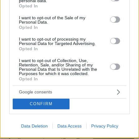
personal data.
46
07.08.2026, 10:26
grant or deny consent to Google and its third-party tags to
Opted In
use your data for below specified purposes in below Google
consent section.
I want to opt-out of the Sale of my
Personal Data.
Opted In
22 χρόνια από τα εγκαίνια της
γέφυρας Ρίου-Αντιρρίου: Αντέχει
I want to opt-out of processing my
Personal Data for Targeted Advertising.
πρόσκρουση με δεξαμενόπλοιο,
Opted In
τυφώνες και κόστισε 800 εκατ. ευρώ
I want to opt-out of Collection, Use,
19
07.08.2026, 09:08
Retention, Sale, and/or Sharing of my
Personal Data that Is Unrelated with the
Purposes for which it was collected.
Opted In
Βόρεια Εύβοια: Οι 14 λίμνες που
γεννήθηκαν από εγκαταλελειμμένα
Google consents
μεταλλεία δημιουργώντας ένα
μοναδικό οικοσύστημα, δείτε
CONFIRM
αεροφωτογραφίες
4
πριν μία ώρα
Data Deletion
Data Access
Privacy Policy