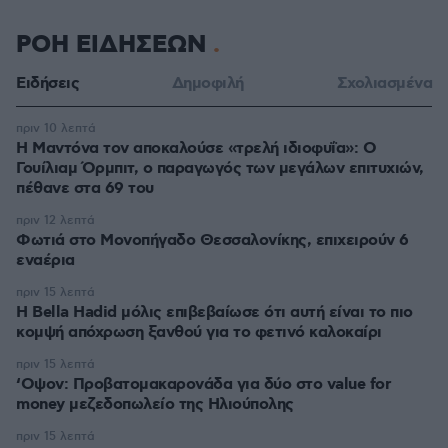
ΡΟΗ ΕΙΔΗΣΕΩΝ
Ειδήσεις
Δημοφιλή
Σχολιασμένα
πριν 10 λεπτά
Η Μαντόνα τον αποκαλούσε «τρελή ιδιοφυΐα»: Ο
Γουίλιαμ Όρμπιτ, ο παραγωγός των μεγάλων επιτυχιών,
πέθανε στα 69 του
πριν 12 λεπτά
Φωτιά στο Μονοπήγαδο Θεσσαλονίκης, επιχειρούν 6
εναέρια
πριν 15 λεπτά
Η Bella Hadid μόλις επιβεβαίωσε ότι αυτή είναι το πιο
κομψή απόχρωση ξανθού για το φετινό καλοκαίρι
πριν 15 λεπτά
‘Οψον: Προβατομακαρονάδα για δύο στο value for
money μεζεδοπωλείο της Ηλιούπολης
πριν 15 λεπτά