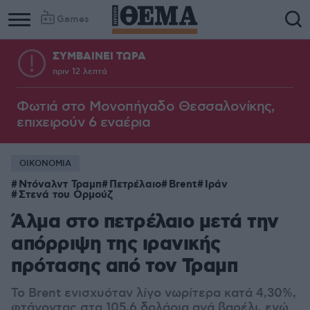
Games
ΣΥΜΒΑΙΝΕΙ ΤΩΡΑ
πριν 12 λεπτά
Φωτιά στο Μονοπήγαδο Θεσσαλονίκης,
επιχειρούν 6 εναέρια
ΟΙΚΟΝΟΜΙΑ
Ντόναλντ Τραμπ
Πετρέλαιο
Brent
Ιράν
Στενά του Ορμούζ
Άλμα στο πετρέλαιο μετά την
απόρριψη της ιρανικής
πρότασης από τον Τραμπ
Το Brent ενισχυόταν λίγο νωρίτερα κατά 4,30%,
φτάνοντας στα 105,6 δολάρια ανά βαρέλι, ενώ