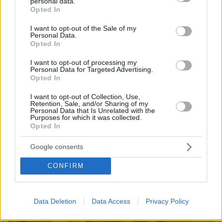
personal data.
08.08.2026, 08:57
grant or deny consent to Google and its third-party tags to
Opted In
Το «σκουλήκι του διαβόλου» που ζει 1,3 χιλιόμετρα
use your data for below specified purposes in below Google
κάτω από τη Γη και αλλάζει όσα γνωρίζαμε για τη
consent section.
I want to opt-out of the Sale of my
ζωή: «Οι άνθρωποι δεν κυβερνάμε τον κόσμο»
Personal Data.
Opted In
I want to opt-out of processing my
Personal Data for Targeted Advertising.
Opted In
I want to opt-out of Collection, Use,
Retention, Sale, and/or Sharing of my
Personal Data that Is Unrelated with the
Purposes for which it was collected.
Opted In
Google consents
CONFIRM
Data Deletion
Data Access
Privacy Policy