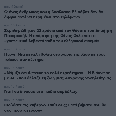
πριν 6 λεπτά
Ο ένας άνθρωπος που η βασίλισσα Ελισάβετ δεν θα
άφηνε ποτέ να περιμένει στο τηλέφωνο
πριν 10 λεπτά
Συμπληρώθηκαν 22 χρόνια από τον θάνατο του Δημήτρη
Παπαμιχαήλ: Η ανάρτηση της Φίνος Φιλμ για το
«γοητευτικό λεβεντόπαιδο του ελληνικού σινεμά»
πριν 10 λεπτά
Πυργί: Mία μεγάλη βόλτα στο χωριό της Χίου με τους
τοίχους σαν κέντημα
πριν 14 λεπτά
«Νόμιζα ότι έφταιγε το πολύ περπάτημα» – Η διάγνωση
με ALS που άλλαξε τη ζωή μιας 40χρονης νοσηλεύτριας
πριν 15 λεπτά
Γιατί να δίνουμε στα παιδιά σαρδέλες;
πριν 15 λεπτά
Φοβάστε τις κυβερνο-επιθέσεις; Επτά βήματα που θα
σας προστατεύσουν