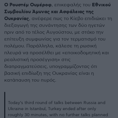
Ο
Ρουστέμ
Ουμέροφ
Εθνικού
, επικεφαλής του
Συμβουλίου Άμυνας και Ασφάλειας της
Ουκρανίας
, ανέφερε πως το Κίεβο επιδιώκει τη
διεξαγωγή της συνάντησης των δύο ηγετών
πριν από το τέλος Αυγούστου, με στόχο την
επίτευξη συμφωνίας για τον τερματισμό του
πολέμου. Παράλληλα, κάλεσε τη ρωσική
πλευρά να προσέλθει με
«
εποικοδομητική και
ρεα
λιστική
π
ροσέγγιση
»
στις
διαπραγματεύσεις, υπογραμμίζοντας ότι
βασική επιδίωξη της Ουκρανίας είναι η
κατάπαυση του πυρός.
Today’s third round of talks between Russia and
Ukraine in Istanbul, Turkey ended after only
roughly 30 minutes, with no further talks planned