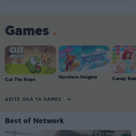
Games
Northern Heights
Candy Bub
Cut The Rope
ΔΕΙΤΕ ΟΛΑ ΤΑ GAMES
Best of Network