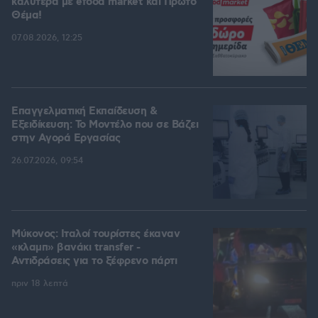
καλύτερα με efood market και Πρώτο
Θέμα!
07.08.2026, 12:25
Επαγγελματική Εκπαίδευση &
Εξειδίκευση: Το Mοντέλο που σε Bάζει
στην Aγορά Eργασίας
26.07.2026, 09:54
Μύκονος: Ιταλοί τουρίστες έκαναν
«κλαμπ» βανάκι transfer -
Αντιδράσεις για το ξέφρενο πάρτι
πριν 18 λεπτά