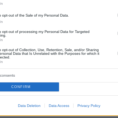
 του
Tomorrowland
επανέλαβαν ότι η ασφάλε
In
η τους προτεραιότητα, αλλά ότι η εκδήλωση δε
o opt-out of the Sale of my Personal Data.
αι θα συνεχιστεί κανονικά μέχρι το Σάββατο.
In
τους πιο δημοφιλείς DJs στον κόσμο θα
to opt-out of processing my Personal Data for Targeted
ing.
στη σκηνή το Σαββατοκύριακο, μεταξύ των
In
tin Garrix, David Guetta, Fisher, Swedish Hou
o opt-out of Collection, Use, Retention, Sale, and/or Sharing
e Aoki.
ersonal Data that Is Unrelated with the Purposes for which it
lected.
In
consents
ερα:
CONFIRM
ε αστυνομικούς για εμπόριο ναρκωτικών -
ασχεμένες ουσίες και τις πωλούσαν σε χρήστε
εκατ. τα κέρδη
Data Deletion
Data Access
Privacy Policy