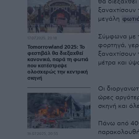
θα διεξαχθεί
ξαναχτίσουν 
μεγάλη
φωτι
Σύμφωνα με τ
17.07.2025, 20:18
φορτηγά, γερ
Tomorrowland 2025: Το
φεστιβάλ θα διεξαχθεί
ξαναχτίσουν τ
κανονικά, παρά τη φωτιά
μέτρα και ύψ
που κατέστρεψε
ολοσχερώς την κεντρική
σκηνή
Οι διοργανωτ
ώρες αργότερ
σκηνή και όλε
Πάνω από 40
παρακολουθή
16.07.2025, 20:55