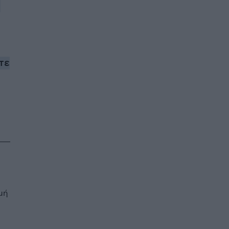
ο
τε
μή