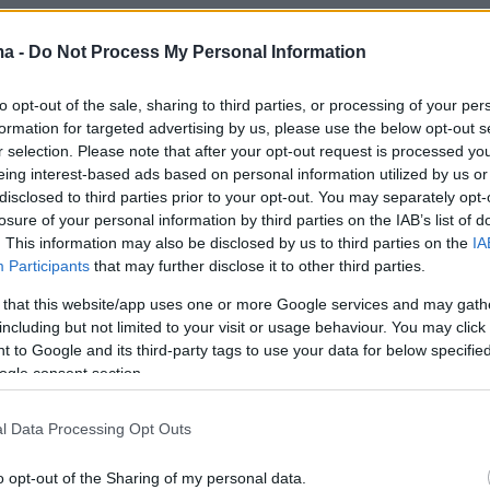
ς Τύπου Debby Wilmsen δήλωσε σε συνέντευ
ma -
Do Not Process My Personal Information
χώρος του κάμπινγκ στο DreamVille και ο χώρο
 θα λειτουργούν ξεχωριστά, με τους
to opt-out of the sale, sharing to third parties, or processing of your per
της κεντρικής σκηνής να εμφανίζονται στη σκη
formation for targeted advertising by us, please use the below opt-out s
r selection. Please note that after your opt-out request is processed y
age στον χώρο όπου θα διαμένουν οι
eing interest-based ads based on personal information utilized by us or
, αλλά αυτό σημαίνει ότι οι διαμένοντες δεν 
disclosed to third parties prior to your opt-out. You may separately opt-
αση στον υπόλοιπο χώρο της εκδήλωσης.
losure of your personal information by third parties on the IAB’s list of
. This information may also be disclosed by us to third parties on the
IA
Participants
that may further disclose it to other third parties.
 that this website/app uses one or more Google services and may gath
ίχε αρχικά προγραμματιστεί να ανοίξει τις
including but not limited to your visit or usage behaviour. You may click 
ερα (18 Ιουλίου) στις 12 το μεσημέρι και να
 to Google and its third-party tags to use your data for below specifi
χρι αργά το βράδυ της Κυριακής, με
ogle consent section.
ς από 400.000 ανθρώπους να αναμένεται να
l Data Processing Opt Outs
στο τριήμερο φεστιβάλ ηλεκτρονικής μουσική
o opt-out of the Sharing of my personal data.