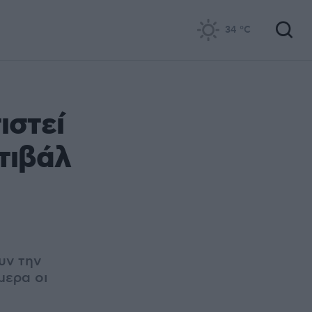
34
°C
ιστεί
τιβάλ
υν την
μερα οι