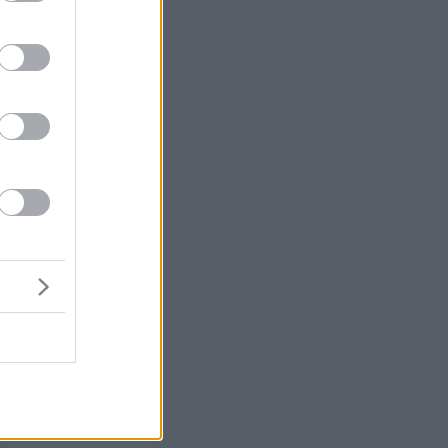
ια
ν
se
ς,