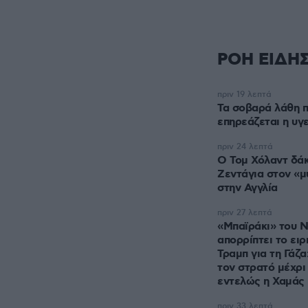
ΡΟΗ ΕΙΔΗ
πριν 19 λεπτά
Τα σοβαρά λάθη π
επηρεάζεται η υγ
πριν 24 λεπτά
Ο Τομ Χόλαντ δάκ
Ζεντάγια στον «μ
στην Αγγλία
πριν 27 λεπτά
«Μπαϊράκι» του Ν
απορρίπτει το ειρ
Τραμπ για τη Γάζ
τον στρατό μέχρι
εντελώς η Χαμάς
πριν 33 λεπτά