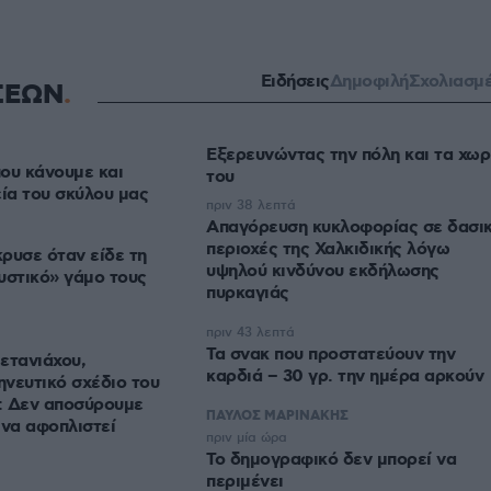
Ειδήσεις
Δημοφιλή
Σχολιασμ
ΣΕΩΝ
Εξερευνώντας την πόλη και τα χωρ
ου κάνουμε και
του
εία του σκύλου μας
πριν 38 λεπτά
Απαγόρευση κυκλοφορίας σε δασι
περιοχές της Χαλκιδικής λόγω
ρυσε όταν είδε τη
υψηλού κινδύνου εκδήλωσης
υστικό» γάμο τους
πυρκαγιάς
πριν 43 λεπτά
Τα σνακ που προστατεύουν την
ετανιάχου,
καρδιά – 30 γρ. την ημέρα αρκούν
ηνευτικό σχέδιο του
α: Δεν αποσύρουμε
ΠΑΥΛΟΣ ΜΑΡΙΝΑΚΗΣ
 να αφοπλιστεί
πριν μία ώρα
Το δημογραφικό δεν μπορεί να
περιμένει