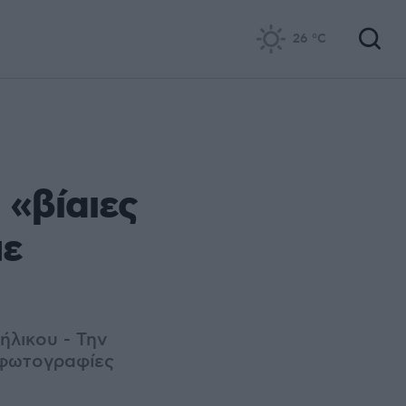
26
°C
 «βίαιες
με
ήλικου - Την
ς φωτογραφίες