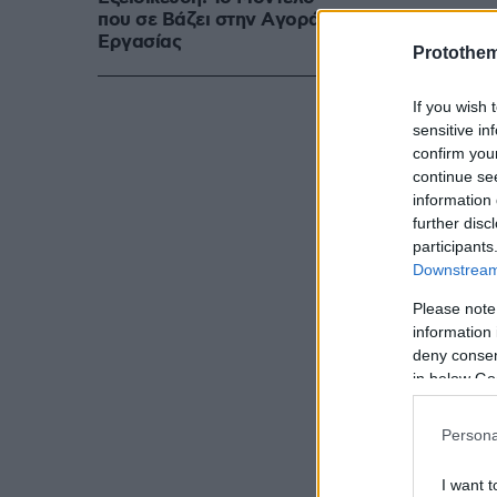
που σε Bάζει στην Aγορά
Eργασίας
Protothe
If you wish 
sensitive in
confirm you
continue se
information 
further disc
participants
Downstream 
Please note
information 
deny consent
in below Go
Persona
I want t