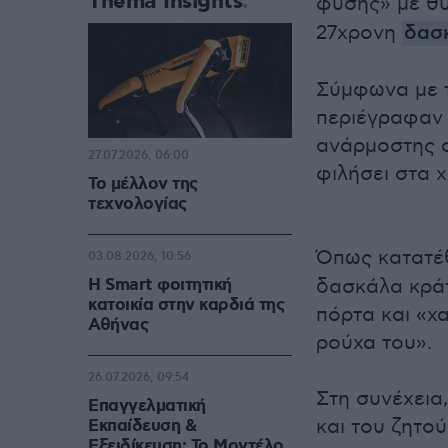
Thema Insights
φύσης» με θ
27χρονη
δασ
Σύμφωνα με τ
περιέγραφαν 
ανάρμοστης σ
27.07.2026, 06:00
φιλήσει στα χ
Το μέλλον της
τεχνολογίας
Όπως κατατέ
03.08.2026, 10:56
Η Smart φοιτητική
δασκάλα κράτ
κατοικία στην καρδιά της
πόρτα και «χ
Αθήνας
ρούχα του».
26.07.2026, 09:54
Στη συνέχεια
Επαγγελματική
και του ζητού
Εκπαίδευση &
Εξειδίκευση: Το Mοντέλο