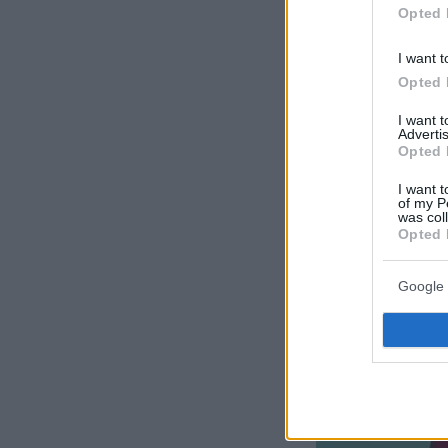
Opted 
I want t
Opted 
I want 
Advertis
Opted 
I want t
of my P
was col
Opted 
Google 