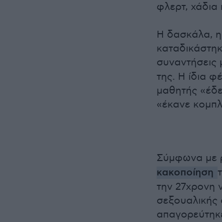
φλερτ, χάδια 
Η δασκάλα, η
καταδικάστηκ
συναντήσεις 
της. Η ίδια φ
μαθητής «έδε
«έκανε κομπλ
Σύμφωνα με 
κακοποίηση
την 27χρονη ν
σεξουαλικής 
απαγορεύτηκε