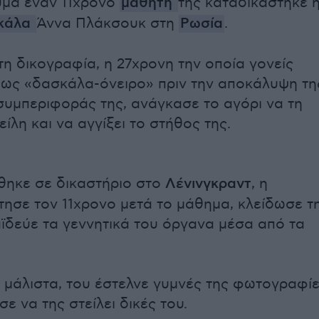
ύμα έναν 11χρονο
μαθητή
της καταδικάστηκε 
κάλα
Άννα Πλάκσουκ στη
Ρωσία
.
η δικογραφία, η 27χρονη την οποία γονείς
ως «δασκάλα-όνειρο» πριν την αποκάλυψη τη
υμπεριφοράς της, ανάγκασε το αγόρι να τη
είλη και να αγγίξει το στήθος της.
θηκε σε δικαστήριο στο
Λένινγκραντ
, η
ησε τον 11χρονο μετά το μάθημα, κλείδωσε τ
αϊδεύε τα γεννητικά του όργανα μέσα από τα
, μάλιστα, του έστελνε γυμνές της φωτογραφί
σε να της στείλει δικές του.