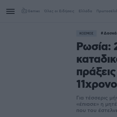
Games
Όλες οι Ειδήσεις
Ελλάδα
Πρωτοσέλι
Δασκά
ΚΟΣΜΟΣ
Ρωσία:
καταδικ
πράξεις
11χρονο
Για τέσσερις μή
«έπιασε» η μητ
που του έστελν