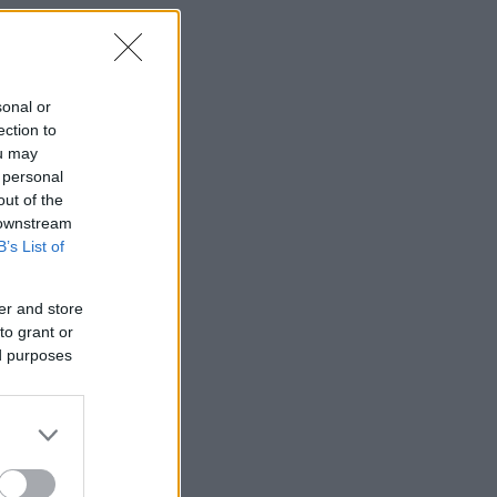
sonal or
ection to
ou may
 personal
out of the
 downstream
B’s List of
er and store
to grant or
ed purposes