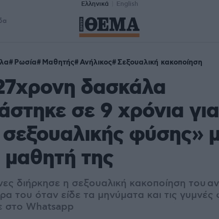
Ελληνικά
English
δα
λα
Ρωσία
Μαθητής
Ανήλικος
Σεξουαλική κακοποίηση
 27χρονη δασκάλα
άστηκε σε 9 χρόνια για
 σεξουαλικής φύσης» 
 μαθητή της
νες διήρκησε η σεξουαλική κακοποίηση του αν
έρα του όταν είδε τα μηνύματα και τις γυμνέ
ε στο Whatsapp