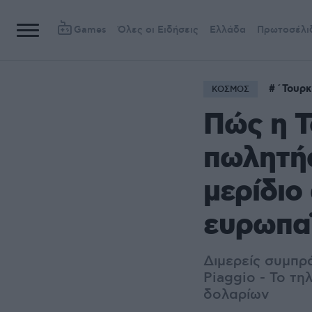
Games
Όλες οι Ειδήσεις
Ελλάδα
Πρωτοσέλι
΄Τουρκ
ΚΟΣΜΟΣ
Πώς η Τ
πωλητής
μερίδιο
ευρωπα
Διμερείς συμπρά
Piaggio - Το τη
δολαρίων