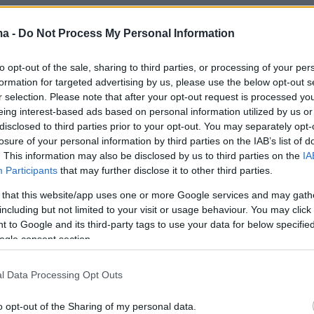
ma -
Do Not Process My Personal Information
ειδοποιητικές φωνές, η εγγύτητα ανάμεσα στη
θυπουργό
Τζόρτζια Μελόνι και τον Τούρκο
to opt-out of the sale, sharing to third parties, or processing of your per
έπ Ταγίπ Ερντογάν
εδράζεται κυρίως στις
formation for targeted advertising by us, please use the below opt-out s
r selection. Please note that after your opt-out request is processed y
ήσεις τους απέναντι στη λειτουργία του
eing interest-based ads based on personal information utilized by us or
τήματος, χωρίς να παραγνωρίζονται οι
disclosed to third parties prior to your opt-out. You may separately opt-
σχέσεις που διατηρούν αμφότεροι με τον
losure of your personal information by third parties on the IAB’s list of
. This information may also be disclosed by us to third parties on the
IA
όεδρο Ντόναλντ Τραμπ.
Participants
that may further disclose it to other third parties.
 that this website/app uses one or more Google services and may gath
 επικοινωνία άλλωστε του «πλανητάρχη» με τ
including but not limited to your visit or usage behaviour. You may click 
ρο στις αρχές της εβδομάδας ήρθε να
 to Google and its third-party tags to use your data for below specifi
τα υψηλά επίπεδα της μεταξύ τους
ogle consent section.
 ανταλλάσσοντας εκατέρωθεν προσκλήσεις γ
ού συνάντησή τους.
l Data Processing Opt Outs
o opt-out of the Sharing of my personal data.