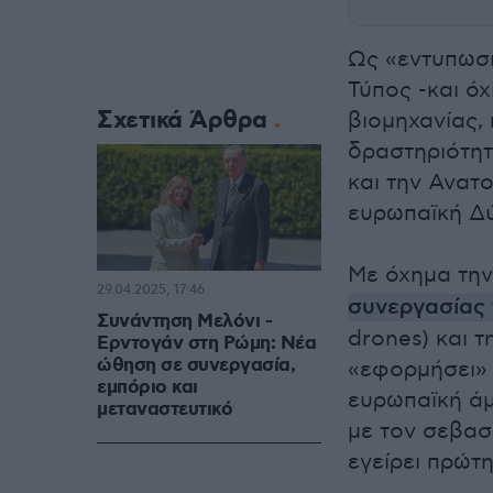
Ως «εντυπωσι
Τύπος -και όχ
Σχετικά Άρθρα
βιομηχανίας, 
δραστηριότητ
και την Ανατ
ευρωπαϊκή Δ
Με όχημα τη
29.04.2025, 17:46
συνεργασίας 
Συνάντηση Μελόνι -
drones) και 
Ερντογάν στη Ρώμη: Νέα
ώθηση σε συνεργασία,
«εφορμήσει» 
εμπόριο και
ευρωπαϊκή άμ
μεταναστευτικό
με τον σεβασ
εγείρει πρώτ