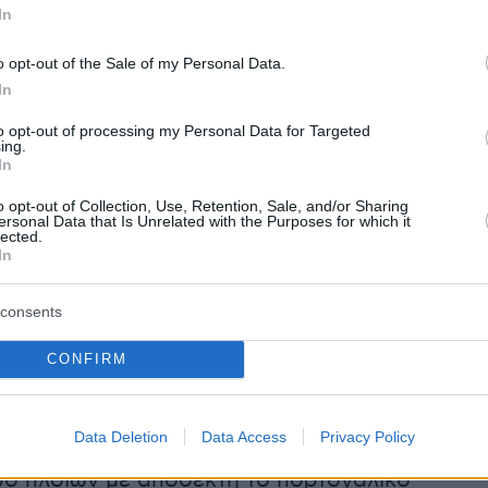
τρατηγός στο ΝΑΤΟ
In
o opt-out of the Sale of my Personal Data.
In
 Ρώμη επισκέπτεται αύριο ο πρωθυπουργός
to opt-out of processing my Personal Data for Targeted
τσοτάκης
για το Ανώτατο Συμβούλιο
ing.
In
Ελλάδας - Ιταλίας και ενώ το Πεντάγωνο
την άμεση πρόσκτηση δύο ιταλικών φρεγατών
o opt-out of Collection, Use, Retention, Sale, and/or Sharing
ersonal Data that Is Unrelated with the Purposes for which it
 Bergamini, εντείνοντας τη διμερή αμυντική
lected.
In
Ιδίως όταν η τουρκική αμυντική βιομηχανία
ραγδαία στη Λεκάνη της Μεσογείου -και όχι
consents
της πώλησης μη επανδρωμένων αεροχημάτων
CONFIRM
κικά ναυπηγεία STM υπέγραψαν για πρώτη φο
Data Deletion
Data Access
Privacy Policy
 2024 συμφωνία για τον σχεδιασμό και την
ο πλοίων με αποδέκτη το πορτογαλικό