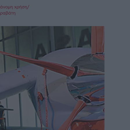
ράνομη χρήση/
παραβάτη