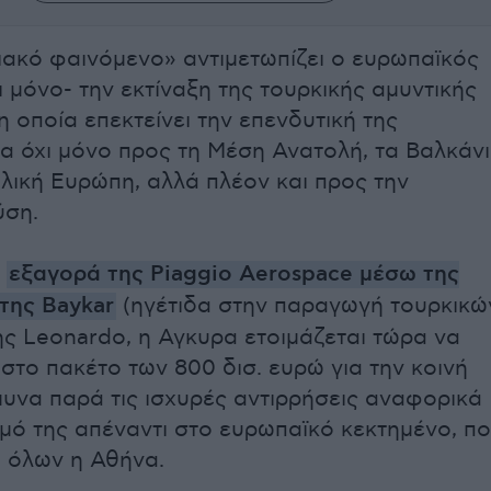
ακό φαινόμενο» αντιμετωπίζει ο ευρωπαϊκός
ι μόνο- την εκτίναξη της τουρκικής αμυντικής
η οποία επεκτείνει την επενδυτική της
α όχι μόνο προς τη Μέση Ανατολή, τα Βαλκάν
ολική Ευρώπη, αλλά πλέον και προς την
ύση.
ν
εξαγορά της Piaggio Aerospace μέσω της
της Baykar
(ηγέτιδα στην παραγωγή τουρκικώ
της Leonardo, η Αγκυρα ετοιμάζεται τώρα να
στο πακέτο των 800 δισ. ευρώ για την κοινή
υνα παρά τις ισχυρές αντιρρήσεις αναφορικά
μό της απέναντι στο ευρωπαϊκό κεκτημένο, π
η όλων η Αθήνα.