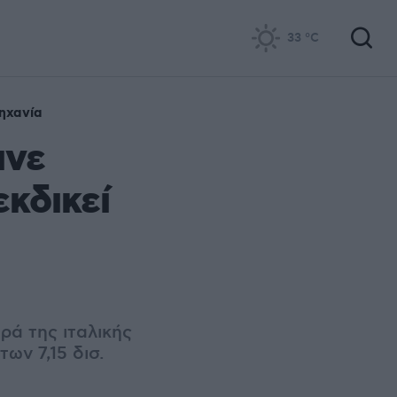
33
°C
μηχανία
ινε
κδικεί
ρά της ιταλικής
ων 7,15 δισ.