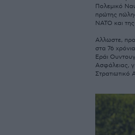
Πολεμικό Ναυ
πρώτης πώλη
ΝΑΤΟ και της 
Αλλωστε, πρ
στα 76 χρόνι
Εράι Ουντουγ
Ασφάλειας, γ
Στρατιωτικό 