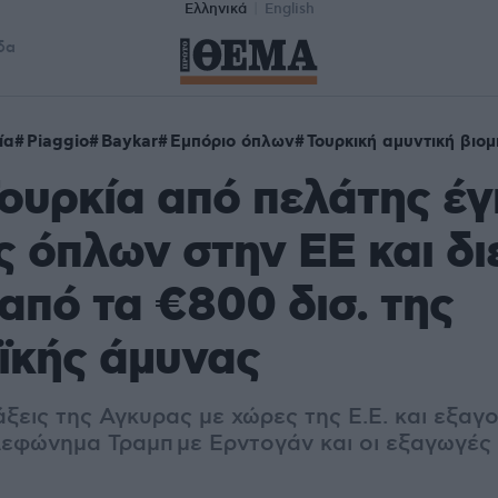
Ελληνικά
English
δα
ία
Piaggio
Baykar
Εμπόριο όπλων
Τουρκική αμυντική βιο
ουρκία από πελάτης έγ
 όπλων στην ΕΕ και διε
 από τα €800 δισ. της
ϊκής άμυνας
ξεις της Αγκυρας με χώρες της Ε.Ε. και εξαγο
λεφώνημα Τραμπ με Ερντογάν και οι εξαγωγές τ