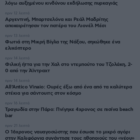
λόγω αυξημένου κινδύνου εκδήλωσης πυρκαγιάς
πριν 12 λεπτά
Αργεντινή, Μπαρτσελόνα και Ρεάλ Μαδρίτης
αποχαιρέτησαν τον πατέρα του Λιονέλ Μέσι
πριν 13 λεπτά
Φωτιά στη Μικρή Βίγλα της Νάξου, σηκώθηκε ένα
ελικόπτερο
πριν 14 λεπτά
Φιλική ήττα για την Χαλ στο ντεμπούτο του Τζολάκη, 2-
0 από την Άϊντραχτ
πριν 14 λεπτά
All’Antico Vinaio: Ουρές έξω από ένα από τα καλύτερα
στέκια για σάντουιτς στον κόσμο
πριν 16 λεπτά
Τραγωδία στην Πάρο: Πνίγηκε 4χρονος σε πισίνα beach
bar
πριν 21 λεπτά
Ο 16χρονος ναυαγοσώστης που έσωσε το μικρό αγόρι
στην Καλιφόρνια συνάντησε τους ηθοποιούς του «νέου»