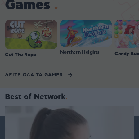
Games
Northern Heights
Candy Bub
Cut The Rope
ΔΕΙΤΕ ΟΛΑ ΤΑ GAMES
Best of Network