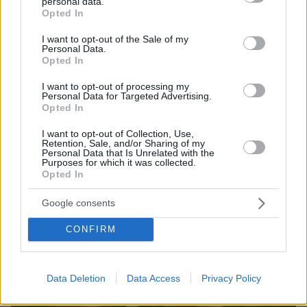
personal data.
08.08.2026, 12:18
grant or deny consent to Google and its third-party tags to
Opted In
Από τη Μόρια στον γάμο, τη ΜΚΟ και την
use your data for below specified purposes in below Google
κατηγορία για φόνο: Η σκοτεινή διαδρομή του
consent section.
I want to opt-out of the Sale of my
26χρονου Αφγανού που σκότωσε τη Βρετανίδα
Personal Data.
στην Κυψέλη
Opted In
I want to opt-out of processing my
Personal Data for Targeted Advertising.
Opted In
I want to opt-out of Collection, Use,
Retention, Sale, and/or Sharing of my
Personal Data that Is Unrelated with the
Purposes for which it was collected.
Opted In
Google consents
CONFIRM
Data Deletion
Data Access
Privacy Policy