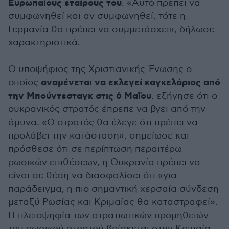
Ευρωπαίους εταίρους του
. «Αυτό πρέπει να
συμφωνηθεί και αν συμφωνηθεί, τότε η
Γερμανία θα πρέπει να συμμετάσχει», δήλωσε
χαρακτηριστικά.
Ο υποψήφιος της Χριστιανικής Ένωσης ο
αναμένεται να εκλεγεί καγκελάριος από
οποίος
την Μπούντεσταγκ στις 6 Μαΐου
, εξήγησε ότι ο
ουκρανικός στρατός έπρεπε να βγει από την
άμυνα. «Ο στρατός θα έλεγε ότι πρέπει να
προλάβει την κατάσταση», σημείωσε και
πρόσθεσε ότι σε περίπτωση περαιτέρω
ρωσικών επιθέσεων, η Ουκρανία πρέπει να
είναι σε θέση να διασφαλίσει ότι «για
παράδειγμα, η πιο σημαντική χερσαία σύνδεση
μεταξύ Ρωσίας και Κριμαίας θα καταστραφεί».
Η πλειοψηφία των στρατιωτικών προμηθειών
του ρωσικού στρατού βρίσκεται στην Κριμαία.