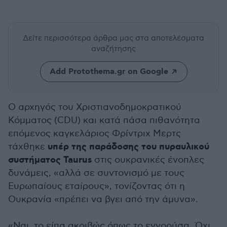
Δείτε περισσότερα άρθρα μας
στα αποτελέσματα
αναζήτησης
Add Protothema.gr on Google
Ο αρχηγός του Χριστιανοδημοκρατικού
Κόμματος (CDU) και κατά πάσα πιθανότητα
επόμενος καγκελάριος Φρίντριχ Μερτς
υπέρ της παράδοσης του πυραυλικού
τάχθηκε
συστήματος Taurus
στις ουκρανικές ένοπλες
δυνάμεις, «αλλά σε συντονισμό με τους
Ευρωπαίους εταίρους», τονίζοντας ότι η
Ουκρανία «πρέπει να βγει από την άμυνα».
«Ναι, το είπα ακριβώς όπως το εννοούσα. Όχι