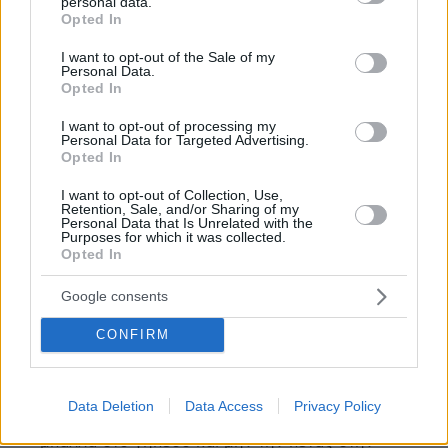
personal data.
grant or deny consent to Google and its third-party tags to
Opted In
use your data for below specified purposes in below Google
Λογικό
consent section.
I want to opt-out of the Sale of my
14.11.2024, 16:32
Personal Data.
Και στο Ιράν και στη Ρωσία και στην Β.Κορέα και στην
Opted In
Κίνα οποίος πει κάτι κακο για το καθεστώς είναι
I want to opt-out of processing my
παλαβός και τον κλείνουν στο ίδρυμα για το καλό
Personal Data for Targeted Advertising.
του.
Opted In
ΑΠΑΝΤΗΣΗ
I want to opt-out of Collection, Use,
Retention, Sale, and/or Sharing of my
Personal Data that Is Unrelated with the
απλα λογια
Purposes for which it was collected.
Opted In
14.11.2024, 16:30
εν τω μεταξυ στην αγγλια χιλιαδες εχουν
Google consents
καταδικαστει απο πραγματα που λενε στα σοσιαλ
ΑΠΑΝΤΗΣΗ
CONFIRM
ουγκ
14.11.2024, 16:36
Data Deletion
Data Access
Privacy Policy
...σε 8 χρόνια φυλάκιση δεν παίζει... άσε τη
μπάλλα στο γήπεδο και μην την πετάς στην