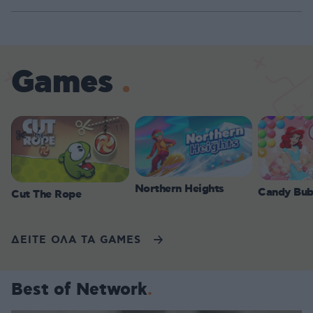
Games
Northern Heights
Candy Bub
Cut The Rope
ΔΕΙΤΕ ΟΛΑ ΤΑ GAMES
Best of Network