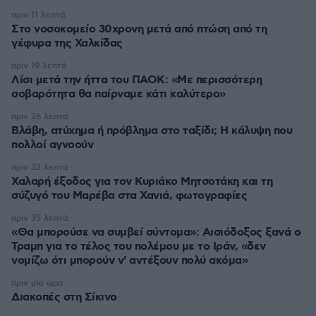
πριν 11 λεπτά
Στο νοσοκομείο 30χρονη μετά από πτώση από τη
γέφυρα της Χαλκίδας
πριν 19 λεπτά
Λίσι μετά την ήττα του ΠΑΟΚ: «Με περισσότερη
σοβαρότητα θα παίρναμε κάτι καλύτερο»
πριν 26 λεπτά
Βλάβη, ατύχημα ή πρόβλημα στο ταξίδι; Η κάλυψη που
πολλοί αγνοούν
πριν 32 λεπτά
Χαλαρή έξοδος για τον Κυριάκο Μητσοτάκη και τη
σύζυγό του Μαρέβα στα Χανιά, φωτογραφίες
πριν 35 λεπτά
«Θα μπορούσε να συμβεί σύντομα»: Αισιόδοξος ξανά ο
Τραμπ για το τέλος του πολέμου με το Ιράν, «δεν
νομίζω ότι μπορούν ν' αντέξουν πολύ ακόμα»
πριν μία ώρα
Διακοπές στη Σίκινο