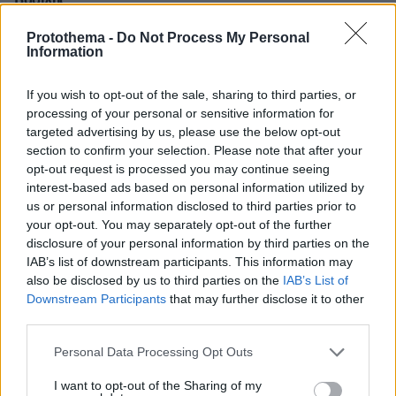
Βασίλης
14.11.2024, 18:49
Protothema -
Do Not Process My Personal
Καλά της έκαναν την βία ζητούσε οπότε πήρε και την
Information
ανάλογη απάντηση
ΑΠΑΝΤΗΣΗ
If you wish to opt-out of the sale, sharing to third parties, or
processing of your personal or sensitive information for
targeted advertising by us, please use the below opt-out
Gianis
section to confirm your selection. Please note that after your
14.11.2024, 17:52
opt-out request is processed you may continue seeing
Εμ αυτά έχει ο κουμουνισμος
interest-based ads based on personal information utilized by
ΑΠΑΝΤΗΣΗ
us or personal information disclosed to third parties prior to
your opt-out. You may separately opt-out of the further
disclosure of your personal information by third parties on the
TT
IAB’s list of downstream participants. This information may
14.11.2024, 16:43
also be disclosed by us to third parties on the
IAB’s List of
Μα ο μέγας δημοκράτης Πούτιν δεν είναι ανοιχτός
Downstream Participants
that may further disclose it to other
σε όλες τις φωνές?
third parties.
ΑΠΑΝΤΗΣΗ
Please note that this website/app uses one or more Google
Personal Data Processing Opt Outs
services and may gather and store information including but
not limited to your visit or usage behaviour. You may click to
I want to opt-out of the Sharing of my