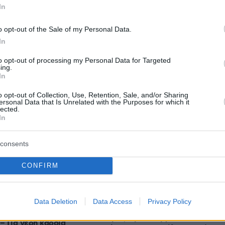
In
o opt-out of the Sale of my Personal Data.
In
to opt-out of processing my Personal Data for Targeted
protothema.gr στο Google News
ο
και μάθετε πρώτοι όλες
ing.
In
o opt-out of Collection, Use, Retention, Sale, and/or Sharing
Ειδήσεις
ελευταίες
από την Ελλάδα και τον Κόσμο, τη στιγ
ersonal Data that Is Unrelated with the Purposes for which it
lected.
Protothema.gr
 στο
In
consents
CONFIRM
Ειδήσεις
Δημοφιλή
Σχολιασμ
ΣΕΩΝ
Data Deletion
Data Access
Privacy Policy
πριν 19 λεπτά
 μια διατροφολόγος
Δοκιμάζουμε το υβριδικό Renault
– Για γερή καρδιά