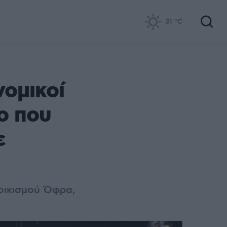
31
°C
νομικοί
ο που
ε
οικισμού Όφρα,