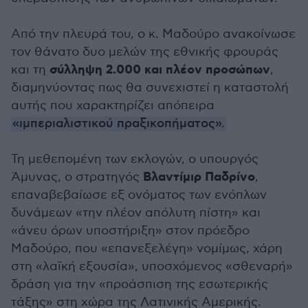
Από την πλευρά του, ο κ. Μαδούρο ανακοίνωσε
τον θάνατο δυο μελών της εθνικής φρουράς
σύλληψη 2.000 και πλέον προσώπων
και τη
,
διαμηνύοντας πως θα συνεχιστεί η καταστολή
αυτής που χαρακτηρίζει απόπειρα
«ιμπεριαλιστικού πραξικοπήματος».
Τη μεθεπομένη των εκλογών, ο υπουργός
Βλαντίμιρ Παδρίνο
Άμυνας, ο στρατηγός
,
επαναβεβαίωσε εξ ονόματος των ενόπλων
δυνάμεων «την πλέον απόλυτη πίστη» και
«άνευ όρων υποστήριξη» στον πρόεδρο
Μαδούρο, που «επανεξελέγη» νομίμως, χάρη
στη «λαϊκή εξουσία», υποσχόμενος «σθεναρή»
δράση για την «προάσπιση της εσωτερικής
τάξης» στη χώρα της Λατινικής Αμερικής.