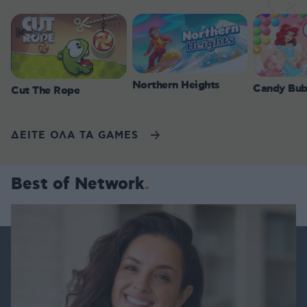
Northern Heights
Candy Bub
Cut The Rope
ΔΕΙΤΕ ΟΛΑ ΤΑ GAMES
Best of Network