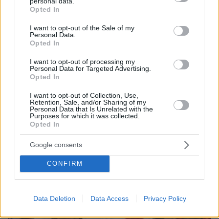
personal data.
grant or deny consent to Google and its third-party tags to
και μάθετε πρώτοι όλες τις ειδήσεις
Opted In
use your data for below specified purposes in below Google
consent section.
I want to opt-out of the Sale of my
Ειδήσεις
Δείτε όλες τις τελευταίες
από την Ελλάδα
Personal Data.
και τον Κόσμο, τη στιγμή που συμβαίνουν, στο
Opted In
Protothema.gr
I want to opt-out of processing my
Personal Data for Targeted Advertising.
Σχετικά Άρθρα
Opted In
I want to opt-out of Collection, Use,
Retention, Sale, and/or Sharing of my
Personal Data that Is Unrelated with the
Purposes for which it was collected.
Opted In
Google consents
CONFIRM
Data Deletion
Data Access
Privacy Policy