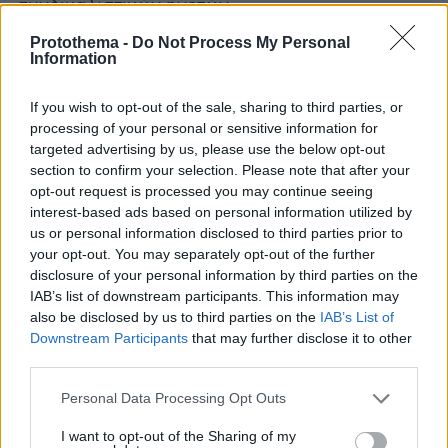
συνδικαλιστικών ηγετών.
Protothema -
Do Not Process My Personal
Information
Ειδήσεις σήμερα:
If you wish to opt-out of the sale, sharing to third parties, or
processing of your personal or sensitive information for
«Εύγε Superman, πέτα ψηλότερα» - Αποθέωση
targeted advertising by us, please use the below opt-out
για τον Καραλή μετά το χάλκινο στο Παρίσι
section to confirm your selection. Please note that after your
opt-out request is processed you may continue seeing
«Μου ζήτησαν €50.000 μια ημέρα πριν την
interest-based ads based on personal information utilized by
us or personal information disclosed to third parties prior to
εκδήλωση, καταστράφηκα» ξεσπά θύμα των
your opt-out. You may separately opt-out of the further
υπαλλήλων της ΕΤΑΔ
disclosure of your personal information by third parties on the
IAB’s list of downstream participants. This information may
Οι φωτογραφίες που έκαψαν την Παραγουανή
also be disclosed by us to third parties on the
IAB’s List of
Downstream Participants
that may further disclose it to other
κολυμβήτρια - «Δεν με έδιωξαν» από το
third parties.
Ολυμπιακό χωριό, λέει τώρα
Please note that this website/app uses one or more Google
Personal Data Processing Opt Outs
services and may gather and store information including but
not limited to your visit or usage behaviour. You may click to
I want to opt-out of the Sharing of my
protothema.gr στο Google News
Ακολουθήστε το