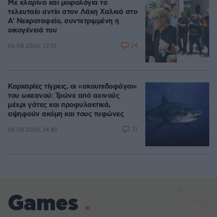
Με κλαρίνα και μοιρολόγια το
τελευταίο αντίο στον Λάκη Χαλκιά στο
A' Νεκροταφείο, συντετριμμένη η
οικογένειά του
24
06.08.2026, 13:10
Καρχαρίες τίγρεις, οι «σκουπιδοφάγοι»
του ωκεανού: Τρώνε από αχινούς
μέχρι γάτες και προφυλακτικά,
αψηφούν ακόμη και τους τυφώνες
31
06.08.2026, 14:45
Games