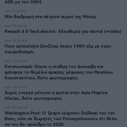
ΑΕΚ με τον ΟΦΗ
πριν 11 λεπτά
Μία διαδρομή στα πέτρινα χωριά της Μάνης
πριν 13 λεπτά
Renault 4 E-Tech electric: Ελευθερία για πάντα! (+video)
πριν 15 λεπτά
Ποιο αυτοκίνητο βενζίνης έκανε 1.980 χλμ με έναν
ανεφοδιασμό;
πριν 15 λεπτά
Εντυπωσιακό: Έπεσε η στάθμη του Δούναβη και
φάνηκαν τα θεμέλια αρχαίας γέφυρας του Μεγάλου
Κωνσταντίνου, δείτε φωτογραφίες
πριν 15 λεπτά
Χωρίς ενεργό μέτωπο η φωτιά στην Aγία Μαρίνα
Ηλείας, δείτε φωτογραφίες
πριν 16 λεπτά
Washington Post: Ο Τραμπ «έχρισε» διάδοχό του τον
Βανς, είπε σε δωρητές των Ρεπουμπλικανών ότι θέλει
να τον δει πρόεδρο το 2028