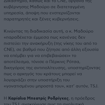
Δικαστήριο, καθώς και το CNE, όργανα της
κυβέρνησης Μαδούρο σε διατεταγμένη
υπηρεσία, άποψη που ενστερνίζονται
παρατηρητές και ξένες κυβερνήσεις.
Κινώντας τη διαδικασία αυτή, ο κ. Μαδούρο
«παραδέχεται έμμεσα πως κανένας δεν
πιστεύει την ανακήρυξη (της νίκης του από το
CNE), σε βαθμό που ζήτησε από άλλη εξουσία
να επέμβει για να επιβεβαιώσει» το
αποτέλεσμα, τόνισε ο Πέρκινς Ρότσα,
δικηγόρος της αντιπολίτευσης, υποστηρίζοντας
πως ο αρχηγός του κράτους μπορεί να
λογαριάζει στην υποστήριξη του
«γονατισμένου μπροστά του», κατ’ αυτόν, TSJ.
Καρίσλια Μπεατρίς Ροδρίγκες
Η
, η πρόεδρος
του TSJ, ανακοίνωσε πως τα αναλυτικά