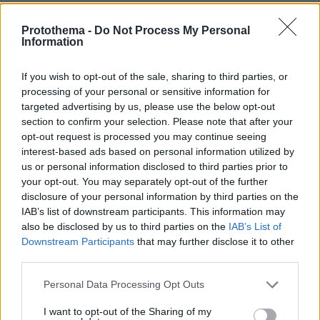
Ακόμη, επεσήμανε, «τα τελευταία
Protothema -
Do Not Process My Personal
Information
συμπεράσματά του ευρωπαϊκού συμβουλίου
είναι στην πραγματικότητα η αποτύπωση όλων
If you wish to opt-out of the sale, sharing to third parties, or
των αρχών που εμείς αναδείξαμε από την
processing of your personal or sensitive information for
επαύριον της τρομοκρατικής επίθεσης της 7
targeted advertising by us, please use the below opt-out
section to confirm your selection. Please note that after your
Οκτωβρίου και στηριζόταν ακριβώς τις αρχές
opt-out request is processed you may continue seeing
τις οποίες είχαμε υιοθετήσει».
interest-based ads based on personal information utilized by
us or personal information disclosed to third parties prior to
«Η δεύτερη θεμελιώδης αξία της εξωτερικής
your opt-out. You may separately opt-out of the further
πολιτικής που ακολουθούμε είναι η πολύτροπη
disclosure of your personal information by third parties on the
IAB’s list of downstream participants. This information may
διπλωματία, μια διπλωματία η οποία δεν
also be disclosed by us to third parties on the
IAB’s List of
εξαντλείται μόνο στις συμβατικές μορφές της,
Downstream Participants
that may further disclose it to other
ούτε στην πρόσωπο προς πρόσωπο διπλωματία,
third parties.
ούτε στην διπλωματία λαού έναντι λαού. Είναι
Please note that this website/app uses one or more Google
Personal Data Processing Opt Outs
μια διπλωματία, η οποία υιοθετεί τις νέες
services and may gather and store information including but
εκδοχές εξωτερικής πολιτικής, ιδίως αυτό που
not limited to your visit or usage behaviour. You may click to
I want to opt-out of the Sharing of my