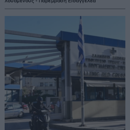
λουόμενους - Παρέμβαση Εισαγγελέα