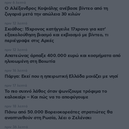
πριν 6 λεπτά
Ο Αλέξανδρος Κοψιάλης ανέβασε βίντεο από τη
ζυγαριά μετά την απώλεια 30 κιλών
πριν 12 λεπτά
Σκιάθος: 15χρονος κατήγγειλε 17χρονο για κατ'
εξακολούθηση βιασμό και εκβιασμό με βίντεο, τι
περιέγραψε στις Αρχές
πριν 12 λεπτά
Απατεώνας άρπαξε 400.000 ευρώ και κοσμήματα από
ηλικιωμένη στη Βοιωτία
πριν 16 λεπτά
Πάργα: Εκεί που η ηπειρωτική Ελλάδα μοιάζει με νησί
πριν 17 λεπτά
Το πιο συχνό λάθος όταν ψωνίζουμε τρόφιμα το
καλοκαίρι – Και πώς να το αποφύγουμε
πριν 18 λεπτά
Πάνω από 50.000 Βορειοκορεάτες στρατιώτες θα
αναπτυχθούν στη Ρωσία, λέει ο Ζελένσκι
πριν 36 λεπτά