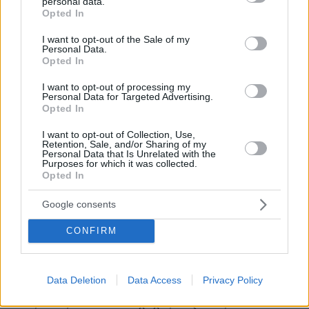
personal data.
ονομάζουμε δημόσια διπλωματία, δηλαδή την
grant or deny consent to Google and its third-party tags to
Opted In
use your data for below specified purposes in below Google
δημόσια εικόνα της χώρας το branding της
consent section.
I want to opt-out of the Sale of my
χώρας πόσο εξαγώγιμη και ελκυστική μπορεί
Personal Data.
να γίνει χώρα αλλά και βέβαια τις ήπιες
Opted In
μορφές ισχύος. H Ελλάδα διαθέτει μία από τις
I want to opt-out of processing my
πιο ισχυρές ήπιες ισχύος του κόσμου».
Personal Data for Targeted Advertising.
Opted In
-Η τρίτη αξιωματική μας θέση, ανέφερε, είναι η
I want to opt-out of Collection, Use,
Retention, Sale, and/or Sharing of my
διπλωματία αρχών. «Η εξωτερική μας πολιτική
Personal Data that Is Unrelated with the
Purposes for which it was collected.
δεν είναι μία πολιτική η οποία είναι
Opted In
συγκυριακή. Εμείς δεν θα επηρεαστούμε σε
ό,τι αφορά τη βάση της εξωτερικής μας
Google consents
πολιτικής από ένα γεγονός το οποίο θα έρθει,
CONFIRM
απρόβλεπτο. Είναι μια εξωτερική πολιτική, η
οποία δεν είναι συναλλακτική. Εμείς δεν θα
μπούμε σε μία λογική να ανταλλάξουμε αγαθά
Data Deletion
Data Access
Privacy Policy
για να κερδίσει χώρα. ‘Εχουμε αρχή σε αυτό το