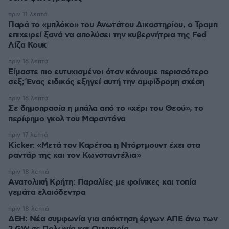
πριν 11 λεπτά
Παρά το «μπλόκο» του Ανωτάτου Δικαστηρίου, ο Τραμπ
επιχειρεί ξανά να απολύσει την κυβερνήτρια της Fed
Λίζα Κουκ
πριν 16 λεπτά
Είμαστε πιο ευτυχισμένοι όταν κάνουμε περισσότερο
σεξ; Ένας ειδικός εξηγεί αυτή την αμφίδρομη σχέση
πριν 16 λεπτά
Σε δημοπρασία η μπάλα από το «χέρι του Θεού», το
περίφημο γκολ του Μαραντόνα
πριν 17 λεπτά
Kicker: «Μετά τον Καρέτσα η Ντόρτμουντ έχει στα
ραντάρ της και τον Κωνσταντέλια»
πριν 18 λεπτά
Aνατολική Κρήτη: Παραλίες με φοίνικες και τοπία
γεμάτα ελαιόδεντρα
πριν 18 λεπτά
ΔΕΗ: Νέα συμφωνία για απόκτηση έργων ΑΠΕ άνω των