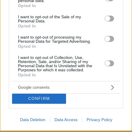
personal data.
grant or deny consent to Google and its third-party tags to
Opted In
use your data for below specified purposes in below Google
consent section.
I want to opt-out of the Sale of my
Personal Data.
Opted In
I want to opt-out of processing my
Personal Data for Targeted Advertising.
Opted In
I want to opt-out of Collection, Use,
Retention, Sale, and/or Sharing of my
Personal Data that Is Unrelated with the
Purposes for which it was collected.
Opted In
Google consents
27.07.2026, 06:00
CONFIRM
Το μέλλον της τεχνολογίας
03.08.2026, 10:56
Data Deletion
Data Access
Privacy Policy
Η Smart φοιτητική κατοικία στην καρδιά της Αθήνας