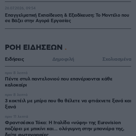
26.07.2026, 09:54
Επαγγελματική Εκπαίδευση & Εξειδίκευση: Το Mοντέλο που
σε Bάζει στην Aγορά Eργασίας
ΡΟΗ ΕΙΔΗΣΕΩΝ
Ειδήσεις
Δημοφιλή
Σχολιασμένα
πριν 8 λεπτά
Πέντε στυλ παντελονιού που επανέρχονται κάθε
καλοκαίρι
πριν 8 λεπτά
3 κοκτέιλ με μπίρα που θα θέλετε να φτιάχνετε ξανά και
ξανά
πριν 11 λεπτά
Φραντσέσκα Τόκα: Η Ιταλίδα «νύφη» της Eurovision
ποζάρει με μπικίνι και... ολόγυμνη στην μπανιέρα της,
δείτε φωτογραφίες