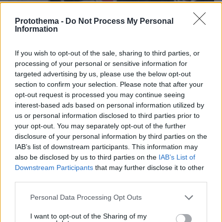
Protothema -
Do Not Process My Personal
Information
If you wish to opt-out of the sale, sharing to third parties, or
processing of your personal or sensitive information for
targeted advertising by us, please use the below opt-out
section to confirm your selection. Please note that after your
opt-out request is processed you may continue seeing
interest-based ads based on personal information utilized by
16.06.2023, 13:26
us or personal information disclosed to third parties prior to
Υπερδιπλασιάστηκαν οι μετανάστες που διασχίζουν την
your opt-out. You may separately opt-out of the further
κεντρική Μεσόγειο, σύμφωνα με τη Frontex
disclosure of your personal information by third parties on the
IAB’s list of downstream participants. This information may
also be disclosed by us to third parties on the
IAB’s List of
Thema Insights
Downstream Participants
that may further disclose it to other
third parties.
Please note that this website/app uses one or more Google
Personal Data Processing Opt Outs
services and may gather and store information including but
not limited to your visit or usage behaviour. You may click to
I want to opt-out of the Sharing of my