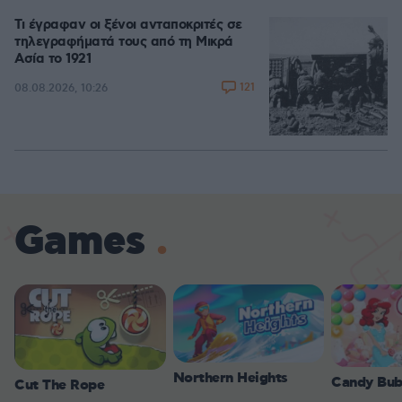
Τι έγραφαν οι ξένοι ανταποκριτές σε
τηλεγραφήματά τους από τη Μικρά
Ασία το 1921
121
08.08.2026, 10:26
Games
Northern Heights
Candy Bub
Cut The Rope