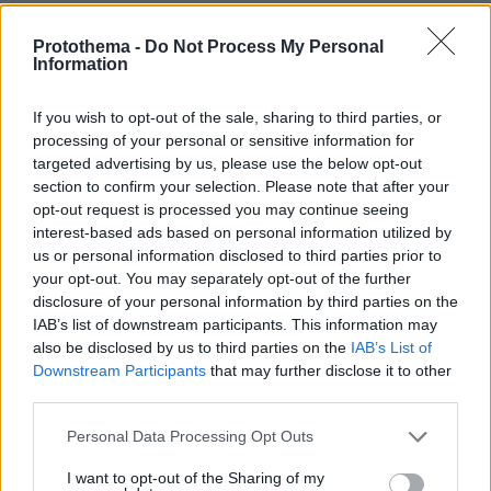
λιμενικό έργο – Θα κατασκευαστούν 75 για έως 72
πλοία
Protothema -
Do Not Process My Personal
Information
πριν 21 λεπτά
Χώρα προσφέρει «χρυσά διαβατήρια» 80.000 ευρώ για
την καταπολέμηση της κλιματικής αλλαγής: Πάνω από
If you wish to opt-out of the sale, sharing to third parties, or
85 προορισμοί χωρίς βίζα
processing of your personal or sensitive information for
targeted advertising by us, please use the below opt-out
πριν 22 λεπτά
section to confirm your selection. Please note that after your
Για ανθρωποκτονία από αμέλεια κατηγορούνται οι
opt-out request is processed you may continue seeing
γονείς του 4χρονου και ο ιδιοκτήτης του beach bar στην
interest-based ads based on personal information utilized by
Πάρο: Πώς έγινε η τραγωδία
us or personal information disclosed to third parties prior to
πριν 23 λεπτά
your opt-out. You may separately opt-out of the further
Ετοιμάζεστε για ταξίδι σε άλλη ήπειρο; Οι απαραίτητες
disclosure of your personal information by third parties on the
κινήσεις πριν την αναχώρηση για την υγεία σας
IAB’s list of downstream participants. This information may
also be disclosed by us to third parties on the
IAB’s List of
πριν 25 λεπτά
Downstream Participants
that may further disclose it to other
Παγκόσμιο Πρωτάθλημα Στίβου Κ-20: Στην 7η θέση με
πανελλήνιο ρεκόρ η Στρούμπου στα 3.000μ. στιπλ
third parties.
πριν 29 λεπτά
Please note that this website/app uses one or more Google
Personal Data Processing Opt Outs
Ανασύρθηκε 77χρονος χωρίς τις αισθήσεις του από
services and may gather and store information including but
πηγάδι στην Παλαγιά Αλεξανδρούπολης
not limited to your visit or usage behaviour. You may click to
I want to opt-out of the Sharing of my