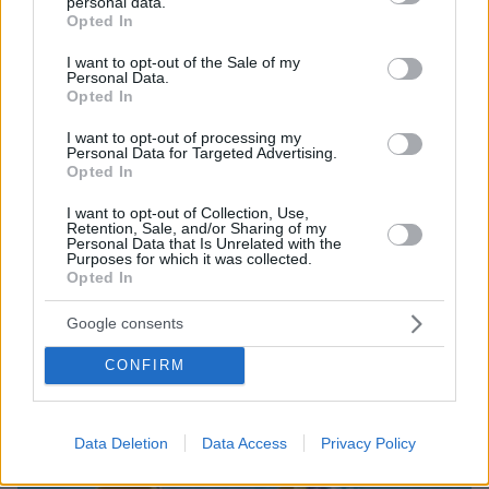
personal data.
grant or deny consent to Google and its third-party tags to
Opted In
use your data for below specified purposes in below Google
ΔΕΙΤΕ ΟΛΕΣ ΤΙΣ ΕΙΔΗΣΕΙΣ
consent section.
I want to opt-out of the Sale of my
Personal Data.
Opted In
I want to opt-out of processing my
ΤΑ ΠΙΟ ΔΗΜΟΦΙΛΗ
Personal Data for Targeted Advertising.
Opted In
I want to opt-out of Collection, Use,
Retention, Sale, and/or Sharing of my
Personal Data that Is Unrelated with the
Purposes for which it was collected.
Opted In
Google consents
CONFIRM
Data Deletion
Data Access
Privacy Policy