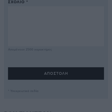
ΣΧΌΛΙΟ *
Απομένουν
2500
χαρακτήρες
* Υποχρεωτικά πεδία