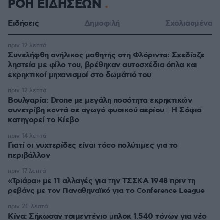
ΡΟΗ ΕΙΔΗΣΕΩΝ
Ειδήσεις
Δημοφιλή
Σχολιασμένα
πριν 12 λεπτά
Συνελήφθη ανήλικος μαθητής στη Φλόριντα: Σχεδίαζε
ληστεία με φίλο του, βρέθηκαν αυτοσχέδια όπλα και
εκρηκτικοί μηχανισμοί στο δωμάτιό του
πριν 12 λεπτά
Βουλγαρία: Drone με μεγάλη ποσότητα εκρηκτικών
συνετρίβη κοντά σε αγωγό φυσικού αερίου - Η Σόφια
κατηγορεί το Κίεβο
πριν 14 λεπτά
Γιατί οι νυχτερίδες είναι τόσο πολύτιμες για το
περιβάλλον
πριν 17 λεπτά
«Τριάρα» με 11 αλλαγές για την ΤΣΣΚΑ 1948 πριν τη
ρεβάνς με τον Παναθηναϊκό για το Conference League
πριν 20 λεπτά
Κίνα: Σήκωσαν τσιμεντένιο μπλοκ 1.540 τόνων για νέο