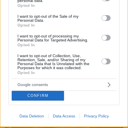
Από τη Μόρια στον γάμο, τη ΜΚΟ και την
personal data.
grant or deny consent to Google and its third-party tags to
Opted In
κατηγορία για φόνο: Η σκοτεινή διαδρομή του
use your data for below specified purposes in below Google
26χρονου Αφγανού που σκότωσε τη Βρετανίδα
consent section.
I want to opt-out of the Sale of my
στην Κυψέλη
Personal Data.
Opted In
I want to opt-out of processing my
Personal Data for Targeted Advertising.
Opted In
I want to opt-out of Collection, Use,
Retention, Sale, and/or Sharing of my
Personal Data that Is Unrelated with the
Purposes for which it was collected.
Opted In
Google consents
CONFIRM
Data Deletion
Data Access
Privacy Policy