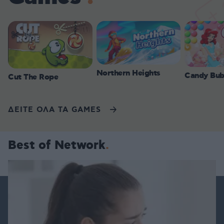
Northern Heights
Candy Bub
Cut The Rope
ΔΕΙΤΕ ΟΛΑ ΤΑ GAMES
Best of Network