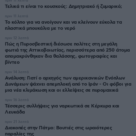
πριν 11 λεπτά
Τελικά τι είναι το κουσκούς: Δημητριακό ή ζυμαρικό;
πριν 11 λεπτά
Το κόλπο για να ανοίγουν και να κλείνουν εύκολα τα
πλαστικά μπουκάλια με το νερό
πριν 12 λεπτά
Πώς η Πυροσβεστική διέσωσε πολίτες στη μεγάλη
φωτιά της Αττικοβοιωτίας, περισσότερα από 250 άτομα
απομακρύνθηκαν δια θαλάσσης, φωτογραφίες και
βίντεο
πριν 14 λεπτά
Ανάλυση: Γιατί ο αρχηγός των αμερικανικών Ενόπλων
Δυνάμεων ψάχνει απεμπλοκή από το Ιράν - Οι φόβοι για
μια νέα κλιμάκωση και οι ελλείψεις σε πυρομαχικά
πριν 16 λεπτά
Τέσσερις συλλήψεις για ναρκωτικά σε Κέρκυρα και
Λευκάδα
πριν 21 λεπτά
Διακοπές στην Πάτμο: Βουτιές στις ωραιότερες
παραλίες της