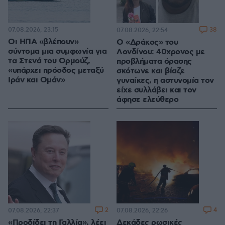
07.08.2026, 23:15
38
07.08.2026, 22:54
Οι ΗΠΑ «βλέπουν»
Ο «Δράκος» του
σύντομα μια συμφωνία για
Λονδίνου: 40χρονος με
τα Στενά του Ορμούζ,
προβλήματα όρασης
«υπάρχει πρόοδος μεταξύ
σκότωνε και βίαζε
Ιράν και Ομάν»
γυναίκες, η αστυνομία τον
είχε συλλάβει και τον
άφησε ελεύθερο
2
4
07.08.2026, 22:37
07.08.2026, 22:26
«Προδίδει τη Γαλλία», λέει
Δεκάδες ρωσικές