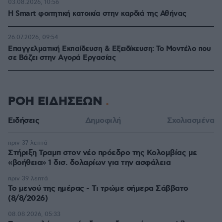
03.08.2026, 10:56
Η Smart φοιτητική κατοικία στην καρδιά της Αθήνας
26.07.2026, 09:54
Επαγγελματική Εκπαίδευση & Εξειδίκευση: Το Mοντέλο που
σε Bάζει στην Aγορά Eργασίας
ΡΟΗ ΕΙΔΗΣΕΩΝ
Ειδήσεις
Δημοφιλή
Σχολιασμένα
πριν 37 λεπτά
Στήριξη Τραμπ στον νέο πρόεδρο της Κολομβίας με
«βοήθεια» 1 δισ. δολαρίων για την ασφάλεια
πριν 39 λεπτά
Το μενού της ημέρας - Τι τρώμε σήμερα Σάββατο
(8/8/2026)
08.08.2026, 05:33