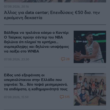
07.08.2026, 20:16
Άλλος για data center; Επενδύσεις €50 δισ. την
ερχόμενη δεκαετία
Βάλθηκε να τρελάνει κόσμο ο Καντέρ:
Ο Τούρκος πρώην σέντερ του NBA
δηλώνει ότι πληροί τα κριτήρια...
συμπερίληψης και δηλώνει υποψήφιος
να παίξει στο WNBA
28
07.08.2026, 23:30
Είδος υπό εξαφάνιση οι
υπερπολύτεκνοι στην Ελλάδα που
γερνάει: Τα... δύο ταψιά μεσημεριανό,
τα επιδόματα, η καθημερινότητά τους
575
07.08.2026, 15:59