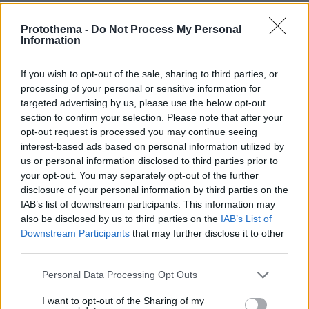
Νέες καταγγελίες στην Ελπίδα για τη
Protothema -
Do Not Process My Personal
Δημοκρατία: Γρατσία, Γαλανός,
Information
Καρυστιανού και αυλικοί το
μετέτρεψαν σε φοβικό αρχηγικό
κόμμα
If you wish to opt-out of the sale, sharing to third parties, or
processing of your personal or sensitive information for
105
07.08.2026, 19:33
targeted advertising by us, please use the below opt-out
section to confirm your selection. Please note that after your
opt-out request is processed you may continue seeing
Η Λίλα Μπακλέση έφερε στον κόσμο
interest-based ads based on personal information utilized by
το πρώτο της παιδί, δείτε την
us or personal information disclosed to third parties prior to
ανάρτηση του συντρόφου της περί...
your opt-out. You may separately opt-out of the further
λαού και εξουσίας
disclosure of your personal information by third parties on the
39
07.08.2026, 22:23
IAB’s list of downstream participants. This information may
also be disclosed by us to third parties on the
IAB’s List of
Downstream Participants
that may further disclose it to other
third parties.
«Πόλεμος» Σάντσεθ - Μελόνι λόγω
Please note that this website/app uses one or more Google
της Θέουτα: Η Ισπανία επιβάλλει και
Personal Data Processing Opt Outs
αυτή ελέγχους στα σύνορα σε πτήσεις
services and may gather and store information including but
και πλοία από Ιταλία
not limited to your visit or usage behaviour. You may click to
I want to opt-out of the Sharing of my