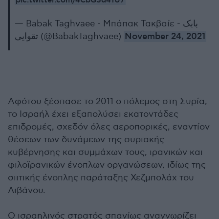
pic.twitter.com/4CbGSd41U7
— Babak Taghvaee - Μπάπακ Τακβαίε - بابک
تقوایی (@BabakTaghvaee)
November 24, 2021
Αφότου ξέσπασε το 2011 ο πόλεμος στη Συρία,
το Ισραήλ έχει εξαπολύσει εκατοντάδες
επιδρομές, σχεδόν όλες αεροπορικές, εναντίον
θέσεων των δυνάμεων της συριακής
κυβέρνησης και συμμάχων τους, ιρανικών και
φιλοϊρανικών ένοπλων οργανώσεων, ιδίως της
σιιτικής ένοπλης παράταξης Χεζμπολάχ του
Λιβάνου.
Ο ισραηλινός στρατός σπανίως αναγνωρίζει