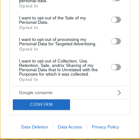
personal data.
grant or deny consent to Google and its third-party tags to
Opted In
41
07.08.2026, 23:19
use your data for below specified purposes in below Google
consent section.
I want to opt-out of the Sale of my
Personal Data.
Opted In
Συνδικαλιστής που μιλούσε για
διάλυση του ΕΣΥ, ευχαρίστησε το
I want to opt-out of processing my
Μποδοσάκειο με επιστολή -
Personal Data for Targeted Advertising.
Opted In
Γεωργιάδης: Το κατακρίνουν μέχρι να
το χρειαστούν οι ίδιοι
I want to opt-out of Collection, Use,
Retention, Sale, and/or Sharing of my
30
07.08.2026, 21:54
Personal Data that Is Unrelated with the
Purposes for which it was collected.
Opted In
Google consents
Games
CONFIRM
Data Deletion
Data Access
Privacy Policy